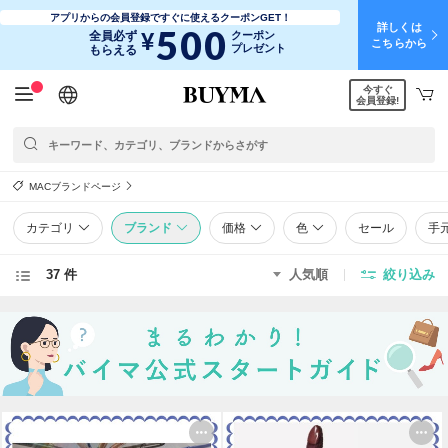
アプリからの会員登録ですぐに使えるクーポンGET！
詳しくは
500
¥
全員必ず
クーポン
こちらから
プレゼント
もらえる
今すぐ
日本語
English
简体中文
繁體中文
会員登録!
MACブランドページ
カテゴリ
ブランド
価格
色
セール
手
37 件
人気順
絞り込み