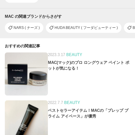
MAC の関連ブランドからさがす
NARS ( ナーズ )
HUDA BEAUTY ( フーダビューティー )
B
おすすめの関連記事
2023.3.17
BEAUTY
MAC(マック)のプロ ロングウェア ペイント ポ
ットが気になる！
2022.7.7
BEAUTY
ベストセラーアイテム！MACの「プレップ プ
ライム アイベース」が優秀