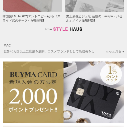
韓国発ENTROPY(エントロピー)から〈ス
史上最強ビジュ!と話題の「aespa・ジゼ
ライド式のチーク〉が新登場!
ル」メイク徹底解剖!
MAC
もっと見る
世界45カ国以上に店舗を展開、コスメブランドとして急成長をしている「MAC Cosmetics(マックコスメティックス)」。1985年にカナダのトロントで生まれ、元々はプロのメイクアップアーティストのために設立されました。プロ向けならではの豊富なカラーバリエーション、幅広い質感、クオリティの高いメイク製品を発信。ファッションとの関わりを深く持たせながら、美容業界のトレンドリーダー的な存在感あるブランドです。一部商品の売上100％をエイズ患者支援団体に寄付するという、社会貢献活動も行っているブランドです。