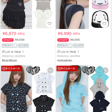
¥6,870
¥6,890
送料込
送料込
¥8,558
¥8,390
19%OFF
17%OFF
関税負担なし
返品補償
関税負担なし
返品補償
LUV IS TRUE
LUV IS TRUE
PERSONAL SHOPPER
PERSONAL SHOPPER
BearsBase
motoakoko
タイムセール
タイムセール