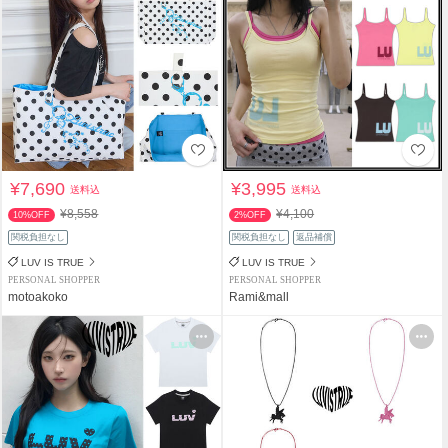
¥7,690
¥3,995
送料込
送料込
¥8,558
¥4,100
10%OFF
2%OFF
関税負担なし
関税負担なし
返品補償
LUV IS TRUE
LUV IS TRUE
PERSONAL SHOPPER
PERSONAL SHOPPER
motoakoko
Rami&mall