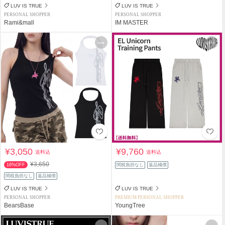
LUV IS TRUE
LUV IS TRUE
PERSONAL SHOPPER
PERSONAL SHOPPER
Rami&mall
IM MASTER
¥3,050
¥9,760
送料込
送料込
¥3,650
16%OFF
関税負担なし
返品補償
関税負担なし
返品補償
LUV IS TRUE
LUV IS TRUE
PERSONAL SHOPPER
PREMIUM PERSONAL SHOPPER
BearsBase
YoungTree