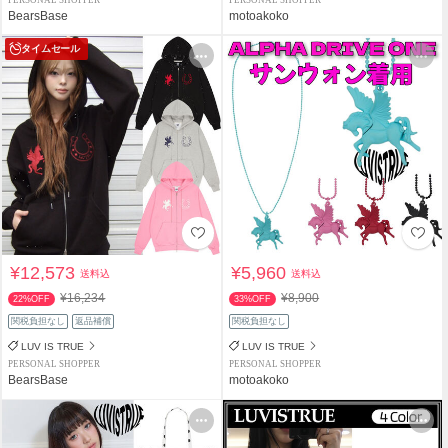
BearsBase
motoakoko
タイムセール
¥12,573
¥5,960
送料込
送料込
¥16,234
¥8,900
22%OFF
33%OFF
関税負担なし
返品補償
関税負担なし
LUV IS TRUE
LUV IS TRUE
PERSONAL SHOPPER
PERSONAL SHOPPER
BearsBase
motoakoko