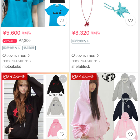
¥5,600
¥8,320
送料込
送料込
¥7,300
23%OFF
関税負担なし
関税負担なし
返品補償
LUV IS TRUE
LUV IS TRUE
PERSONAL SHOPPER
PERSONAL SHOPPER
motoakoko
shelabluck
タイムセール
タイムセール