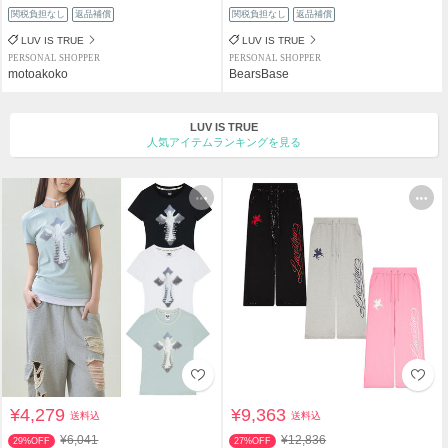
関税負担なし
返品補償
関税負担なし
返品補償
LUV IS TRUE
LUV IS TRUE
PERSONAL SHOPPER
PERSONAL SHOPPER
motoakoko
BearsBase
LUV IS TRUE
人気アイテムランキングを見る
¥4,279
¥9,363
送料込
送料込
¥6,041
¥12,836
29%OFF
27%OFF