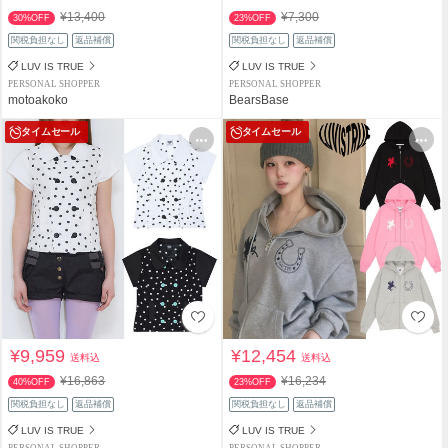
¥13,400
¥7,300
30%OFF
23%OFF
関税負担なし
返品補償
関税負担なし
返品補償
LUV IS TRUE
LUV IS TRUE
PERSONAL SHOPPER
PERSONAL SHOPPER
motoakoko
BearsBase
タイムセール
タイムセール
¥9,959
¥12,454
送料込
送料込
¥16,863
¥16,234
40%OFF
23%OFF
関税負担なし
返品補償
関税負担なし
返品補償
LUV IS TRUE
LUV IS TRUE
PERSONAL SHOPPER
PERSONAL SHOPPER