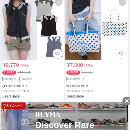
¥9,770
¥7,000
送料込
送料込
¥14,221
¥8,558
31%OFF
18%OFF
関税負担なし
返品補償
関税負担なし
LUV IS TRUE
LUV IS TRUE
PERSONAL SHOPPER
PERSONAL SHOPPER
BearsBase
BearsBase
タイムセール
タイムセール