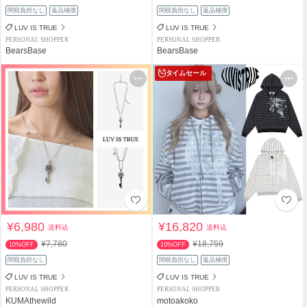
関税負担なし
返品補償
関税負担なし
返品補償
LUV IS TRUE
LUV IS TRUE
PERSONAL SHOPPER
PERSONAL SHOPPER
BearsBase
BearsBase
タイムセール
¥6,980
¥16,820
送料込
送料込
¥7,780
¥18,759
10%OFF
10%OFF
関税負担なし
関税負担なし
返品補償
LUV IS TRUE
LUV IS TRUE
PERSONAL SHOPPER
PERSONAL SHOPPER
KUMAthewild
motoakoko