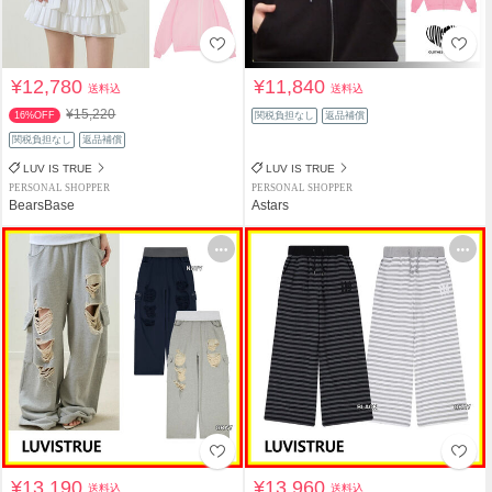
¥12,780
¥11,840
送料込
送料込
¥15,220
16%OFF
関税負担なし
返品補償
関税負担なし
返品補償
LUV IS TRUE
LUV IS TRUE
PERSONAL SHOPPER
PERSONAL SHOPPER
BearsBase
Astars
¥13,190
¥13,960
送料込
送料込