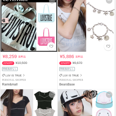
¥8,259
¥5,886
送料込
送料込
¥10,500
¥6,670
21%OFF
11%OFF
関税負担なし
関税負担なし
LUV IS TRUE
LUV IS TRUE
PERSONAL SHOPPER
PERSONAL SHOPPER
Rami&mall
BearsBase