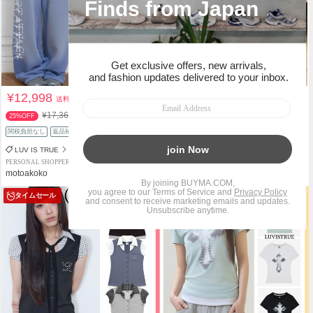
¥12,998
¥4,830
送料込
送料込
¥17,367
¥4,980
25%OFF
3%OFF
関税負担なし
返品補償
関税負担なし
返品補償
LUV IS TRUE
LUV IS TRUE
PERSONAL SHOPPER
PERSONAL SHOPPER
motoakoko
NEW BRIDGE
タイムセール