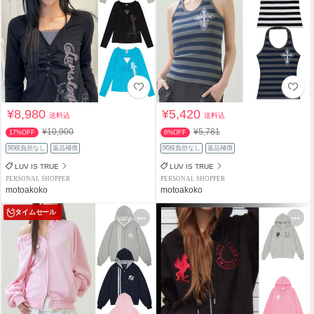
¥8,980
¥5,420
送料込
送料込
¥10,900
¥5,781
17%OFF
6%OFF
関税負担なし
返品補償
関税負担なし
返品補償
LUV IS TRUE
LUV IS TRUE
PERSONAL SHOPPER
PERSONAL SHOPPER
motoakoko
motoakoko
タイムセール