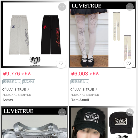
¥9,776
¥6,003
送料込
送料込
関税負担なし
返品補償
関税負担なし
LUV IS TRUE
LUV IS TRUE
PERSONAL SHOPPER
PERSONAL SHOPPER
Astars
Rami&mall