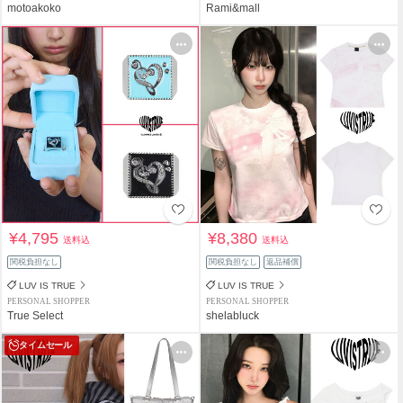
motoakoko
Rami&mall
¥4,795
¥8,380
送料込
送料込
関税負担なし
関税負担なし
返品補償
LUV IS TRUE
LUV IS TRUE
PERSONAL SHOPPER
PERSONAL SHOPPER
True Select
shelabluck
タイムセール