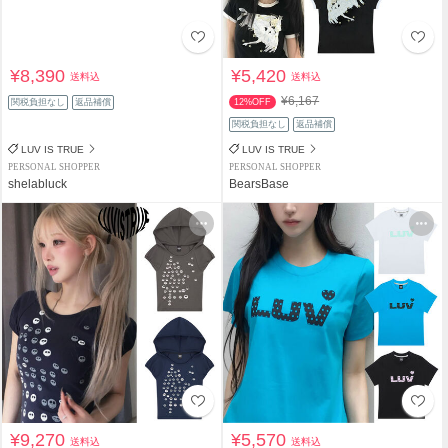
¥8,390
¥5,420
送料込
送料込
¥6,167
関税負担なし
返品補償
12%OFF
関税負担なし
返品補償
LUV IS TRUE
LUV IS TRUE
PERSONAL SHOPPER
PERSONAL SHOPPER
shelabluck
BearsBase
¥9,270
¥5,570
送料込
送料込