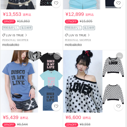
¥13,553
¥12,899
送料込
送料込
¥16,863
¥15,605
19%OFF
17%OFF
関税負担なし
返品補償
関税負担なし
返品補償
LUV IS TRUE
LUV IS TRUE
PERSONAL SHOPPER
PERSONAL SHOPPER
motoakoko
motoakoko
¥5,439
¥6,600
送料込
送料込
¥6,544
¥8,558
16%OFF
22%OFF