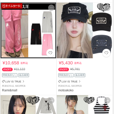
タイムセール
¥10,658
¥5,430
送料込
送料込
¥11,122
¥5,781
4%OFF
6%OFF
関税負担なし
返品補償
関税負担なし
返品補償
LUV IS TRUE
LUV IS TRUE
PERSONAL SHOPPER
PERSONAL SHOPPER
Rami&mall
motoakoko