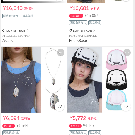
¥16,340
¥13,681
送料込
送料込
¥15,857
関税負担なし
返品補償
13%OFF
関税負担なし
返品補償
LUV IS TRUE
LUV IS TRUE
PERSONAL SHOPPER
PERSONAL SHOPPER
Astars
BearsBase
¥6,094
¥5,772
送料込
送料込
¥6,544
¥6,167
6%OFF
6%OFF
関税負担なし
関税負担なし
返品補償