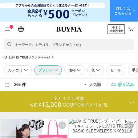
アプリからの会員登録ですぐに使えるクーポンGET！
詳しくは
500
¥
全員必ず
クーポン
こちらから
プレゼント
もらえる
今すぐ
日本語
English
简体中文
繁體中文
会員登録!
LUV IS TRUEブランドページ
カテゴリ
ブランド
価格
色
セール
手
266 件
人気順
絞り込み
全カテゴリ対象
12,000
COUPON
¥
8.12(水)迄
総額