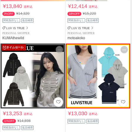
¥13,840
¥12,414
送料込
送料込
¥14,320
¥15,220
3%OFF
18%OFF
関税負担なし
返品補償
関税負担なし
返品補償
LUV IS TRUE
LUV IS TRUE
PERSONAL SHOPPER
PERSONAL SHOPPER
KUMAthewild
motoakoko
タイムセール
¥13,253
¥13,030
送料込
送料込
¥14,898
11%OFF
関税負担なし
返品補償
関税負担なし
返品補償