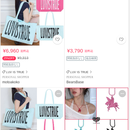
¥6,960
¥3,790
送料込
送料込
¥9,313
25%OFF
関税負担なし
返品補償
関税負担なし
LUV IS TRUE
LUV IS TRUE
PERSONAL SHOPPER
PERSONAL SHOPPER
motoakoko
BearsBase