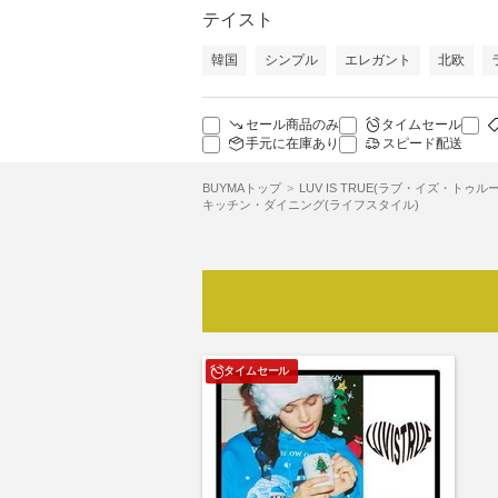
テイスト
韓国
シンプル
エレガント
北欧
セール商品のみ
タイムセール
手元に在庫あり
スピード配送
BUYMAトップ
LUV IS TRUE(ラブ・イズ・トゥルー
キッチン・ダイニング(ライフスタイル)
タイムセール