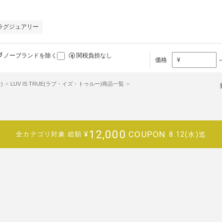
ラグジュアリー
ノーブランドを除く
関税負担なし
価格
¥
)
LUV IS TRUE(ラブ・イズ・トゥルー)商品一覧
12,000
COUPON
¥
8.12(水)迄
全カテゴリ対象
総額