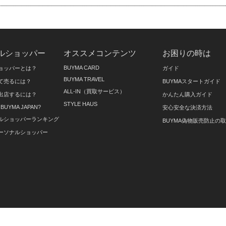
ルショッパー
オススメコンテンツ
お困りの時は
BUYMA CARD
ョッパーとは？
ガイド
BUYMA TRAVEL
て売るには？
BUYMAスタートガイド
ALL-IN（買取サービス）
出店するには？
かんたん購入ガイド
STYLE HAUS
on BUYMA JAPAN?
安心安全な決済方法
ルショッパーランキング
BUYMA偽物販売防止の
ーソナルショッパー