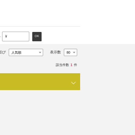
～
OK
¥
並び
表示数
該当件数
1
件