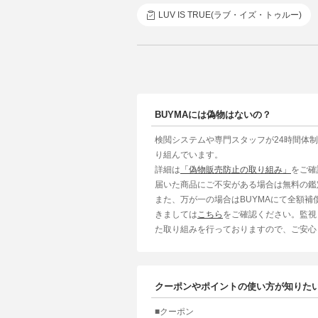
LUV IS TRUE(ラブ・イズ・トゥルー)
BUYMAには偽物はないの？
検閲システムや専門スタッフが24時間体
り組んでいます。
詳細は
「偽物販売防止の取り組み」
をご確
届いた商品にご不安がある場合は無料の鑑
また、万が一の場合はBUYMAにて全額
きましては
こちら
をご確認ください。監視
た取り組みを行っておりますので、ご安心
クーポンやポイントの使い方が知りた
■クーポン