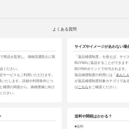
よくある質問
サイズやイメージがあわない場
制で商品を監視し、偽物流通防止に取
「返品補償制度」を使えば、サイ
BUYMAに返品することができま
認ください。
BUYMAポイントで付与されます。
定サービスもご利用いただけます。
返品補償制度の利用には「
あんし
補償いたします。詳細や利用条件につ
が返品補償制度対象カテゴリであ
と補償の両面から、偽物撲滅に向け
は
こちら
をご確認ください。
ください。
い
送料や関税はかかる？
■送料