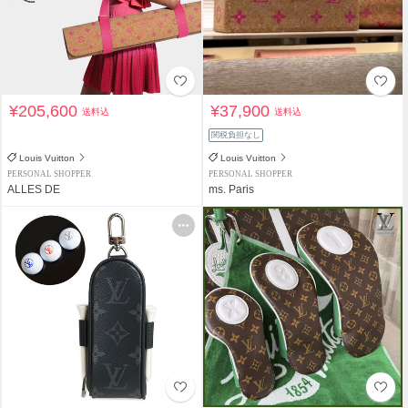
¥205,600
¥37,900
送料込
送料込
関税負担なし
Louis Vuitton
Louis Vuitton
PERSONAL SHOPPER
PERSONAL SHOPPER
ALLES DE
ms. Paris