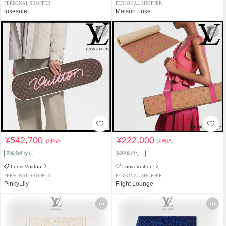
PERSONAL SHOPPER
PERSONAL SHOPPER
luxesole
Maison Luxe
¥542,700
¥222,000
送料込
送料込
関税負担なし
関税負担なし
Louis Vuitton
Louis Vuitton
PERSONAL SHOPPER
PERSONAL SHOPPER
PinkyLily
Flight Lounge