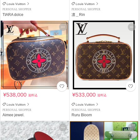
Louis Vuitton
Louis Vuitton
PERSONAL SHOPPER
PERSONAL SHOPPER
TIARA dolce
凛＿Rin
¥538,000
¥533,000
送料込
送料込
Louis Vuitton
Louis Vuitton
PERSONAL SHOPPER
PERSONAL SHOPPER
Aimee jewel.
Ruru Bloom