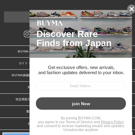
ページトップへ
BUYMAスタートガイド
安心への取り組み
ガイド・お問い合わせ
かんたん購入ガイド
BUYMA偽物販売防止の取り組み
BUYMA CARD
利用規約
プライバシー
特定商取引法に関する表記
お客様情報の外部送信について
脆弱性報告
お知らせ(PCサイト)
会社案内
スタッフ募集