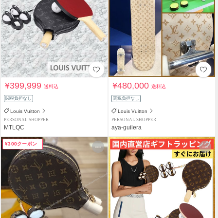
¥399,999
¥480,000
送料込
送料込
関税負担なし
関税負担なし
Louis Vuitton
Louis Vuitton
PERSONAL SHOPPER
PERSONAL SHOPPER
MTLQC
aya-guilera
¥300クーポン