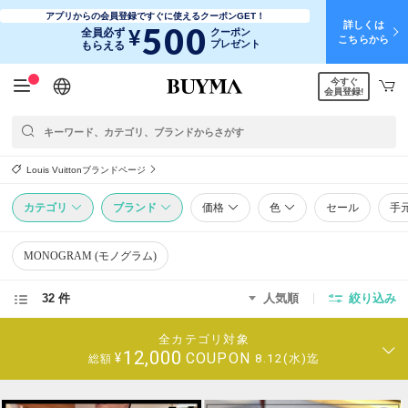
アプリからの会員登録ですぐに使えるクーポンGET！
詳しくは
500
¥
全員必ず
クーポン
こちらから
プレゼント
もらえる
今すぐ
日本語
English
简体中文
繁體中文
会員登録!
Louis Vuittonブランドページ
カテゴリ
ブランド
価格
色
セール
手
MONOGRAM (モノグラム)
32 件
人気順
絞り込み
全カテゴリ対象
12,000
COUPON
¥
8.12(水)迄
総額