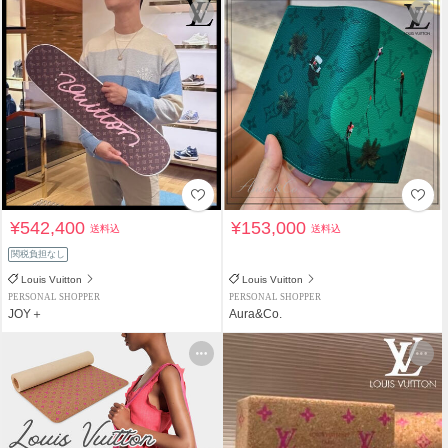
¥542,400
¥153,000
送料込
送料込
関税負担なし
Louis Vuitton
Louis Vuitton
PERSONAL SHOPPER
PERSONAL SHOPPER
JOY＋
Aura&Co.