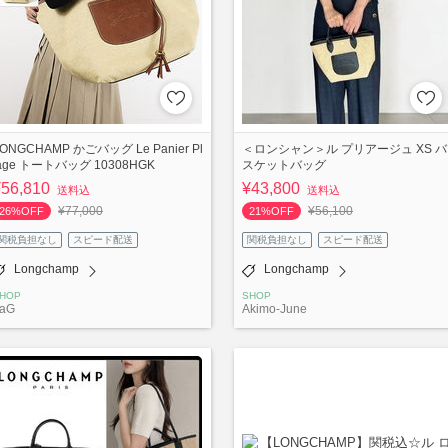
ONGCHAMP かごバッグ Le Panier Pl
＜ロンシャン＞ル プリアージュ XS バ
iage トートバッグ 10308HGK
スケットバッグ
¥56,810
¥43,800
送料込
送料込
¥77,000
¥56,100
26%OFF
21%OFF
関税負担なし
スピード配送
関税負担なし
スピード配送
Longchamp
Longchamp
HOP
SHOP
aG
Akimo-June