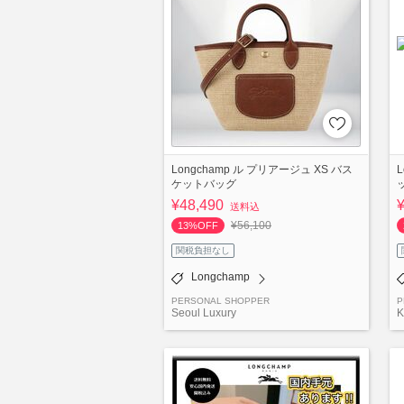
Longchamp ル プリアージュ XS バス
ケットバッグ
¥48,490
送料込
¥56,100
13%OFF
関税負担なし
Longchamp
PERSONAL SHOPPER
P
Seoul Luxury
K