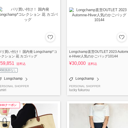
パリ買い付け！ 国内発 Longchamp*コ
Longchamp直営OUTLET 2023 Autom
レクション 花 カゴバッグ
e-Hiver人気のかごバッグ10144
¥59,851
¥30,000
送料込
送料込
関税負担なし
Longchamp
Longchamp
ERSONAL SHOPPER
PERSONAL SHOPPER
amiri
lucky fukurou
¥300クーポン