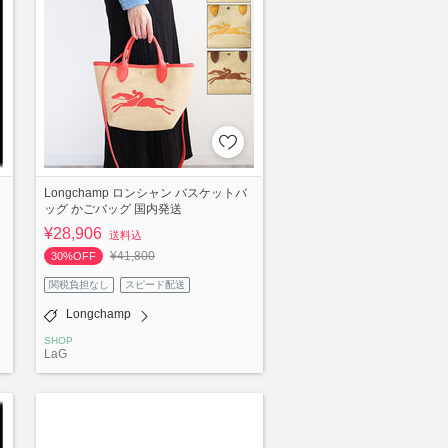
Longchamp ロンシャン バスケットバ
ッグ かごバッグ 国内発送
¥28,906
送料込
¥41,800
30%OFF
関税負担なし
スピード配送
Longchamp
SHOP
LaG