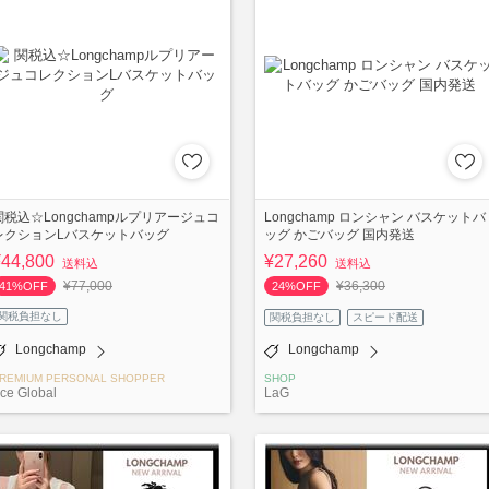
関税込☆Longchampルプリアージュコ
Longchamp ロンシャン バスケットバ
レクションLバスケットバッグ
ッグ かごバッグ 国内発送
¥44,800
¥27,260
送料込
送料込
¥77,000
¥36,300
41%OFF
24%OFF
関税負担なし
関税負担なし
スピード配送
Longchamp
Longchamp
REMIUM PERSONAL SHOPPER
SHOP
ce Global
LaG