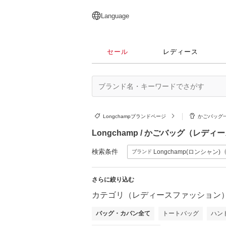
English
日本語
简体中文
繁體中文
Language
セール
レディース
Longchampブランドページ
かごバッグ
Longchamp / かごバッグ（レデ
検索条件
Longchamp(ロンシャン)
ブランド
さらに絞り込む
カテゴリ（レディースファッション
バッグ・カバン全て
トートバッグ
ハン