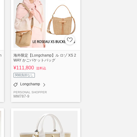
n
海外限定【Longchamp】ル ロゾ XS 2
WAY かごバケットバッグ
¥111,800
送料込
関税負担なし
Longchamp
PERSONAL SHOPPER
MM787-9