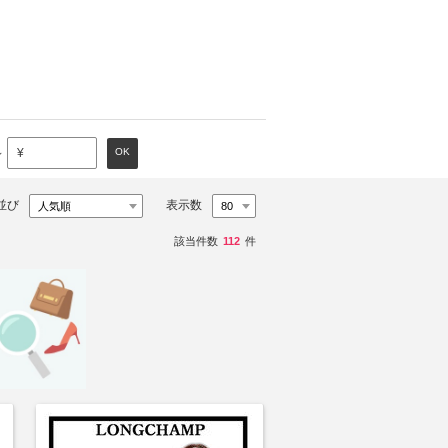
～
OK
¥
並び
表示数
該当件数
112
件