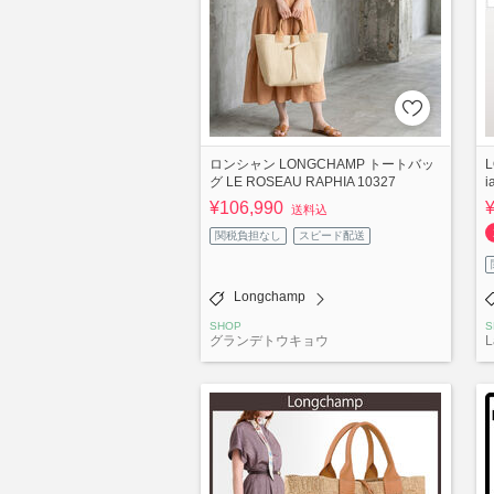
ロンシャン LONGCHAMP トートバッ
L
グ LE ROSEAU RAPHIA 10327
¥106,990
送料込
関税負担なし
スピード配送
Longchamp
SHOP
S
グランデトウキョウ
L