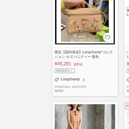
限定【国内発送】Longchamp*コレク
ション カゴ バニティー 黄色
¥45,281
送料込
関税負担なし
Longchamp
PERSONAL SHOPPER
P
tamiri
t