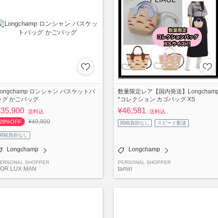
Longchamp ロンシャン バスケットバ
数量限定レア【国内発送】Longcham
ッグ かごバッグ
*コレクション カゴバッグ XS
¥35,900
¥46,581
送料込
送料込
¥49,900
28%OFF
関税負担なし
スピード配送
関税負担なし
Longchamp
Longchamp
ERSONAL SHOPPER
PERSONAL SHOPPER
OR LUX MAN
tamiri