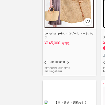
Longchamp◆ル・ロゾー L トートバッ
グ
¥145,000
送料込
Longchamp
PERSONAL SHOPPER
P
maruogaharu
M