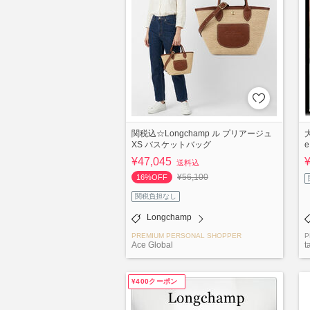
関税込☆Longchamp ル プリアージュ
XS バスケットバッグ
¥47,045
送料込
¥56,100
16%OFF
関税負担なし
Longchamp
PREMIUM PERSONAL SHOPPER
P
Ace Global
t
¥400クーポン