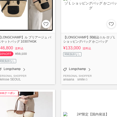
【LONGCHAMP】ル プリアージュ バ
【LONGCHAMP】関税込☆ル ロゾ L
スケットバッグ 10307HGK
ショッピングバッグ かごバッグ
¥46,800
¥133,000
送料込
送料込
¥56,100
16%OFF
関税負担なし
関税負担なし
Longchamp
Longchamp
ERSONAL SHOPPER
PERSONAL SHOPPER
elrose SEOUL
anaana smile☆
¥300クーポン