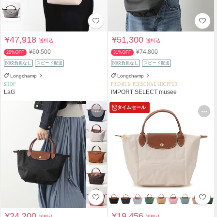
¥47,918
¥51,300
送料込
送料込
¥60,500
¥74,800
20%OFF
31%OFF
関税負担なし
スピード配送
関税負担なし
スピード配送
Longchamp
Longchamp
SHOP
PREMIUM PERSONAL SHOPPER
LaG
IMPORT SELECT musee
タイムセール
¥24,200
¥19,456
送料込
送料込