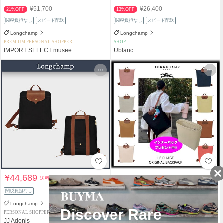
¥51,700
¥26,400
21%OFF
13%OFF
関税負担なし
スピード配送
関税負担なし
スピード配送
Longchamp
Longchamp
PREMIUM PERSONAL SHOPPER
SHOP
IMPORT SELECT musee
Ublanc
¥44,689
¥35,821
送料込
送料込
関税負担なし
関税負担なし
Longchamp
Longchamp
PERSONAL SHOPPER
PERSONAL SHOPPER
JJ Adonis
tamiri