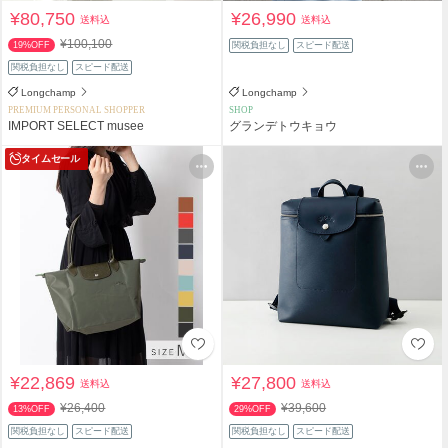
¥80,750
¥26,990
送料込
送料込
¥100,100
19%OFF
関税負担なし
スピード配送
関税負担なし
スピード配送
Longchamp
Longchamp
PREMIUM PERSONAL SHOPPER
SHOP
IMPORT SELECT musee
グランデトウキョウ
タイムセール
¥22,869
¥27,800
送料込
送料込
¥26,400
¥39,600
13%OFF
29%OFF
関税負担なし
スピード配送
関税負担なし
スピード配送