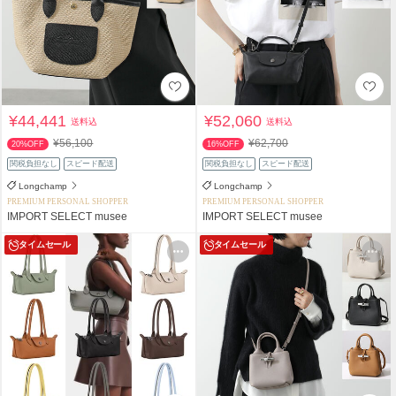
¥44,441
¥52,060
送料込
送料込
¥56,100
¥62,700
20%OFF
16%OFF
関税負担なし
スピード配送
関税負担なし
スピード配送
Longchamp
Longchamp
PREMIUM PERSONAL SHOPPER
PREMIUM PERSONAL SHOPPER
IMPORT SELECT musee
IMPORT SELECT musee
タイムセール
タイムセール