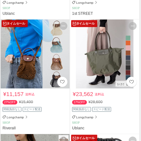
Longchamp
Longchamp
SHOP
SHOP
Ublanc
1st STREET
タイムセール
タイムセール
¥11,157
¥23,562
送料込
送料込
¥15,400
¥28,600
27%OFF
17%OFF
関税負担なし
スピード配送
関税負担なし
スピード配送
Longchamp
Longchamp
SHOP
SHOP
Riverall
Ublanc
タイムセール