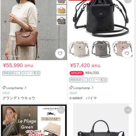
¥55,990
¥57,420
送料込
送料込
¥84,700
関税負担なし
スピード配送
32%OFF
関税負担なし
スピード配送
Longchamp
Longchamp
SHOP
SHOP
グランデトウキョウ
s-select バイマ