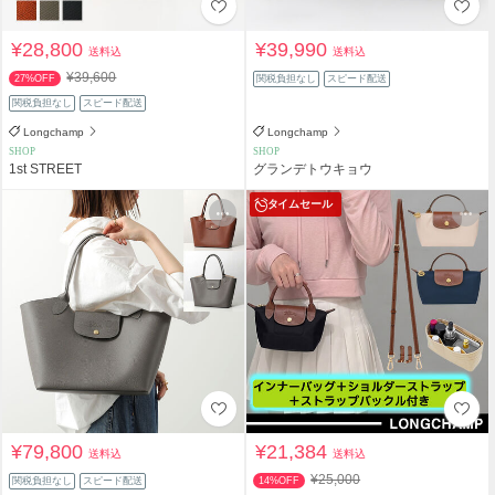
¥28,800
¥39,990
送料込
送料込
¥39,600
27%OFF
関税負担なし
スピード配送
関税負担なし
スピード配送
Longchamp
Longchamp
SHOP
SHOP
1st STREET
グランデトウキョウ
タイムセール
¥79,800
¥21,384
送料込
送料込
¥25,000
関税負担なし
スピード配送
14%OFF