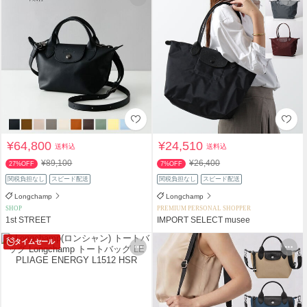
¥64,800
¥24,510
送料込
送料込
¥89,100
¥26,400
27%OFF
7%OFF
関税負担なし
スピード配送
関税負担なし
スピード配送
Longchamp
Longchamp
SHOP
PREMIUM PERSONAL SHOPPER
1st STREET
IMPORT SELECT musee
タイムセール