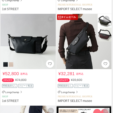
Longchamp
Longchamp
SHOP
PREMIUM PERSONAL SHOPPER
1st STREET
IMPORT SELECT musee
タイムセール
¥52,800
¥32,281
送料込
送料込
¥74,800
¥39,600
29%OFF
18%OFF
関税負担なし
スピード配送
関税負担なし
スピード配送
Longchamp
Longchamp
SHOP
PREMIUM PERSONAL SHOPPER
1st STREET
IMPORT SELECT musee