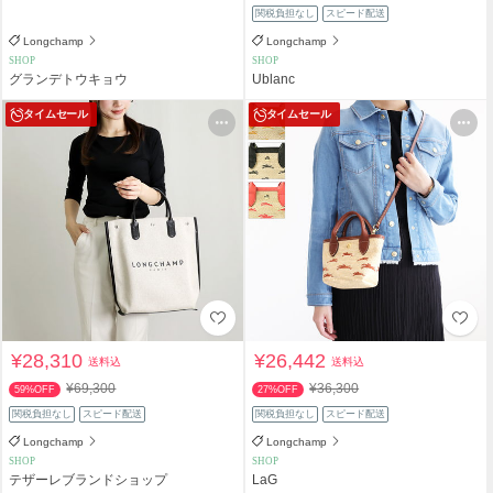
関税負担なし
スピード配送
Longchamp
Longchamp
SHOP
SHOP
グランデトウキョウ
Ublanc
タイムセール
タイムセール
¥28,310
¥26,442
送料込
送料込
¥69,300
¥36,300
59%OFF
27%OFF
関税負担なし
スピード配送
関税負担なし
スピード配送
Longchamp
Longchamp
SHOP
SHOP
テザーレブランドショップ
LaG