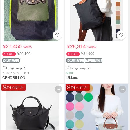
¥27,450
¥28,314
送料込
送料込
¥56,100
¥31,900
51%OFF
11%OFF
関税負担なし
関税負担なし
スピード配送
Longchamp
Longchamp
PERSONAL SHOPPER
SHOP
CENDRILLON
Ublanc
タイムセール
タイムセール