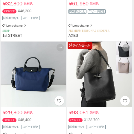
¥32,800
¥61,980
送料込
送料込
¥46,200
29%OFF
関税負担なし
スピード配送
関税負担なし
スピード配送
Longchamp
Longchamp
SHOP
PREMIUM PERSONAL SHOPPER
1st STREET
AXES
タイムセール
¥29,800
¥93,081
送料込
送料込
¥48,400
¥128,700
38%OFF
27%OFF
関税負担なし
スピード配送
関税負担なし
スピード配送