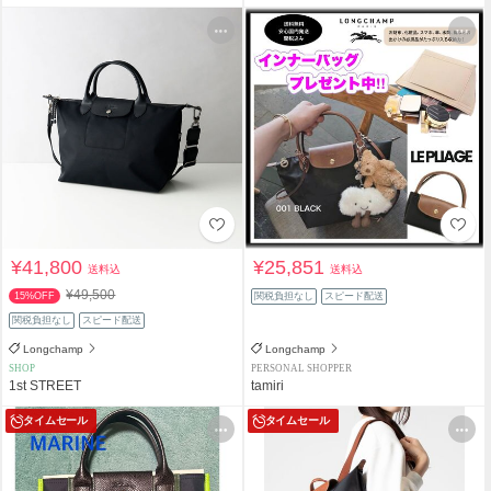
¥41,800
¥25,851
送料込
送料込
¥49,500
15%OFF
関税負担なし
スピード配送
関税負担なし
スピード配送
Longchamp
Longchamp
SHOP
PERSONAL SHOPPER
1st STREET
tamiri
タイムセール
タイムセール