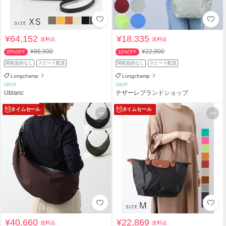
¥64,152
¥18,335
送料込
送料込
¥86,900
¥22,000
26%OFF
16%OFF
関税負担なし
スピード配送
関税負担なし
スピード配送
Longchamp
Longchamp
SHOP
SHOP
Ublanc
テザーレブランドショップ
タイムセール
タイムセール
¥40,660
¥22,869
送料込
送料込