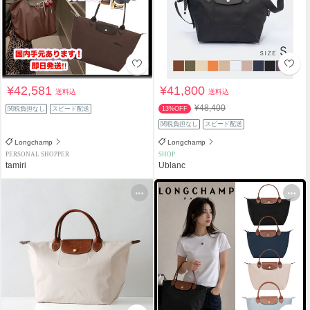
¥42,581
¥41,800
送料込
送料込
¥48,400
関税負担なし
スピード配送
13%OFF
関税負担なし
スピード配送
Longchamp
Longchamp
PERSONAL SHOPPER
SHOP
tamiri
Ublanc