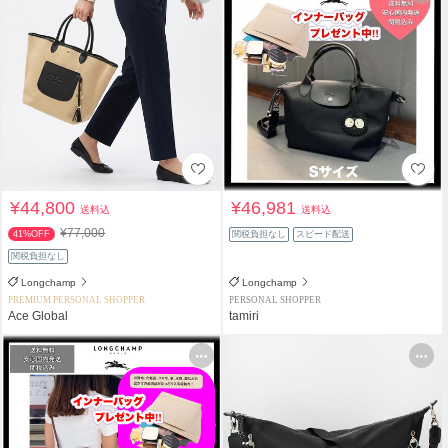
¥44,800
¥46,981
送料込
送料込
¥77,000
41%OFF
関税負担なし
スピード配送
関税負担なし
Longchamp
Longchamp
PREMIUM PERSONAL SHOPPER
PERSONAL SHOPPER
Ace Global
tamiri