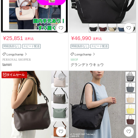
¥25,851
¥46,990
送料込
送料込
関税負担なし
スピード配送
関税負担なし
スピード配送
Longchamp
Longchamp
PERSONAL SHOPPER
SHOP
tamiri
グランデトウキョウ
タイムセール