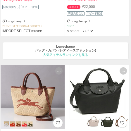
¥22,000
関税負担なし
スピード配送
11%OFF
関税負担なし
スピード配送
Longchamp
Longchamp
PREMIUM PERSONAL SHOPPER
SHOP
IMPORT SELECT musee
s-select バイマ
Longchamp
バッグ・カバン
(レディースファッション)
人気アイテムランキングを見る