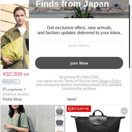
¥32,300
¥29,851
送料込
送料込
関税負担なし
関税負担なし
スピード配送
Longchamp
Longchamp
PERSONAL SHOPPER
PERSONAL SHOPPER
Touha Shop
tamiri
タイムセール