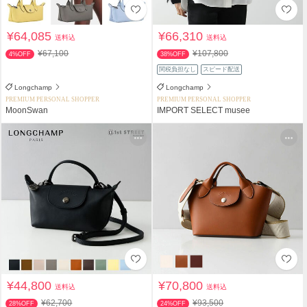
¥64,085
¥66,310
送料込
送料込
¥67,100
¥107,800
4%OFF
38%OFF
関税負担なし
スピード配送
Longchamp
Longchamp
PREMIUM PERSONAL SHOPPER
PREMIUM PERSONAL SHOPPER
MoonSwan
IMPORT SELECT musee
¥44,800
¥70,800
送料込
送料込
¥62,700
¥93,500
28%OFF
24%OFF