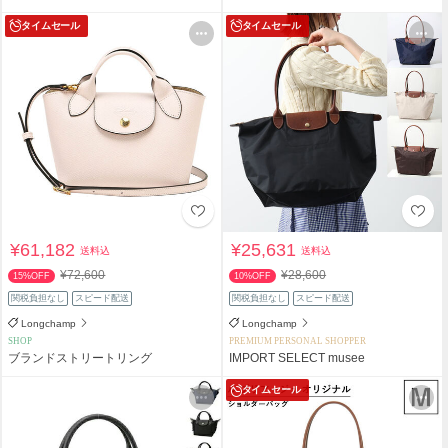
タイムセール
タイムセール
¥61,182
¥25,631
送料込
送料込
¥72,600
¥28,600
15%OFF
10%OFF
関税負担なし
スピード配送
関税負担なし
スピード配送
Longchamp
Longchamp
SHOP
PREMIUM PERSONAL SHOPPER
ブランドストリートリング
IMPORT SELECT musee
タイムセール