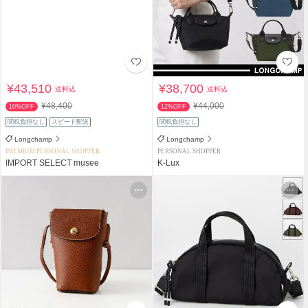
¥43,510
¥38,700
送料込
送料込
¥48,400
¥44,000
10%OFF
12%OFF
関税負担なし
スピード配送
関税負担なし
Longchamp
Longchamp
PREMIUM PERSONAL SHOPPER
PERSONAL SHOPPER
IMPORT SELECT musee
K-Lux