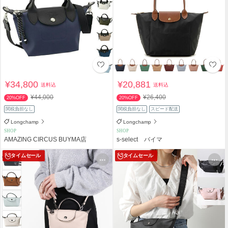
¥34,800
¥20,881
送料込
送料込
¥44,000
¥26,400
20%OFF
20%OFF
関税負担なし
関税負担なし
スピード配送
Longchamp
Longchamp
SHOP
SHOP
AMAZING CIRCUS BUYMA店
s-select バイマ
タイムセール
タイムセール