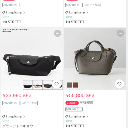
関税負担なし
関税負担なし
スピード配送
Longchamp
Longchamp
SHOP
SHOP
1st STREET
1st STREET
¥33,990
¥56,800
送料込
送料込
¥72,600
関税負担なし
スピード配送
21%OFF
関税負担なし
Longchamp
Longchamp
SHOP
SHOP
グランデトウキョウ
1st STREET