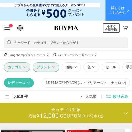
アプリからの会員登録ですぐに使えるクーポンGET！
詳しくは
500
¥
全員必ず
クーポン
こちらから
プレゼント
もらえる
今すぐ
日本語
English
简体中文
繁體中文
会員登録!
Longchampブランドページ
バッグ・カバン一覧ページ
カテゴリ
ブランド
価格
色
セール
手
レディース
LE PLIAGE NYLON (ル・プリアージュ・ナイロン)
5,610 件
人気順
絞り込み
全カテゴリ対象
12,000
COUPON
¥
8.12(水)迄
総額