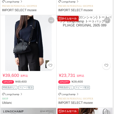
Longchamp
Longchamp
PREMIUM PERSONAL SHOPPER
PREMIUM PERSONAL SHOPPER
IMPORT SELECT musee
IMPORT SELECT musee
タイムセール
¥39,600
¥23,731
送料込
送料込
¥48,400
¥26,400
18%OFF
10%OFF
関税負担なし
スピード配送
関税負担なし
スピード配送
Longchamp
Longchamp
SHOP
PREMIUM PERSONAL SHOPPER
Ublanc
IMPORT SELECT musee
タイムセール