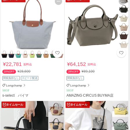
¥22,781
¥64,152
送料込
送料込
¥28,600
¥89,100
20%OFF
28%OFF
関税負担なし
スピード配送
関税負担なし
Longchamp
Longchamp
SHOP
SHOP
s-select バイマ
AMAZING CIRCUS BUYMA店
タイムセール
タイムセール