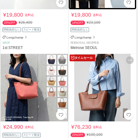
¥19,800
¥19,800
送料込
送料込
¥26,400
¥23,100
25%OFF
14%OFF
関税負担なし
スピード配送
関税負担なし
Longchamp
Longchamp
SHOP
PERSONAL SHOPPER
1st STREET
Melrose SEOUL
タイムセール
¥24,990
¥76,230
送料込
送料込
¥100,100
関税負担なし
スピード配送
23%OFF