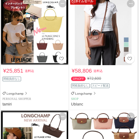
タイムセール
¥25,851
¥58,806
送料込
送料込
¥72,600
関税負担なし
19%OFF
関税負担なし
スピード配送
Longchamp
Longchamp
PERSONAL SHOPPER
SHOP
tamiri
Ublanc