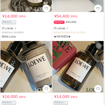
¥14,000
¥54,400
送料込
送料込
¥93,500
関税負担なし
41%OFF
LOEWE
LOEWE
PERSONAL SHOPPER
PREMIUM PERSONAL SHOPPER
Bella.Luna
★HEAVEN★
¥16,000
¥14,000
送料込
送料込
関税負担なし
関税負担なし