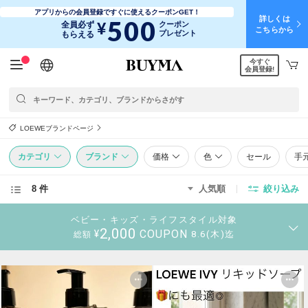
アプリからの会員登録ですぐに使えるクーポンGET！
詳しくは
500
¥
全員必ず
クーポン
こちらから
プレゼント
もらえる
今すぐ
日本語
English
简体中文
繁體中文
会員登録!
LOEWEブランドページ
カテゴリ
ブランド
価格
色
セール
手
8 件
人気順
絞り込み
ベビー・キッズ・ライフスタイル対象
2,000
COUPON
¥
8.6(木)迄
総額