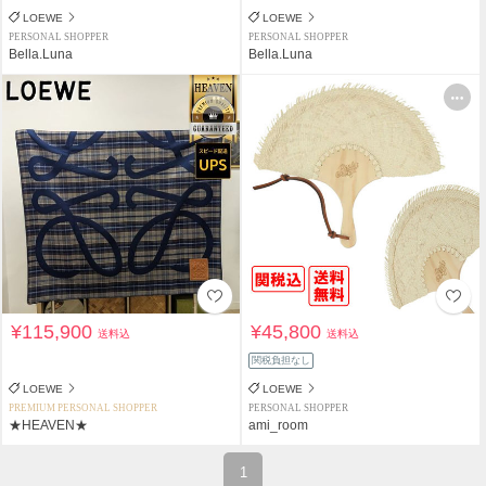
LOEWE
LOEWE
PERSONAL SHOPPER
PERSONAL SHOPPER
Bella.Luna
Bella.Luna
¥115,900
¥45,800
送料込
送料込
関税負担なし
LOEWE
LOEWE
PREMIUM PERSONAL SHOPPER
PERSONAL SHOPPER
★HEAVEN★
ami_room
1