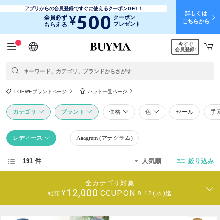
アプリからの会員登録ですぐに使えるクーポンGET！
詳しくは
500
¥
全員必ず
クーポン
こちらから
プレゼント
もらえる
今すぐ
日本語
English
简体中文
繁體中文
会員登録!
LOEWEブランドページ
ハット一覧ページ
カテゴリ
ブランド
価格
色
セール
手
レディース
Anagram (アナグラム)
191 件
人気順
絞り込み
全カテゴリ対象
12,000
COUPON
¥
8.12(水)迄
総額