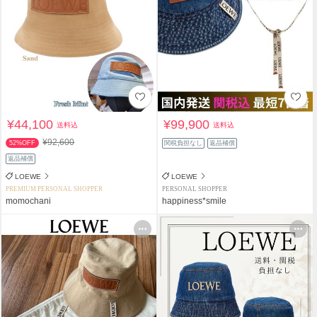
¥44,100
¥99,900
送料込
送料込
¥92,600
52%OFF
関税負担なし
返品補償
返品補償
LOEWE
LOEWE
PREMIUM PERSONAL SHOPPER
PERSONAL SHOPPER
momochani
happiness*smile