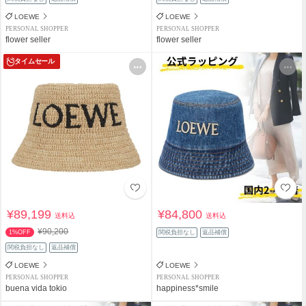
LOEWE
LOEWE
PERSONAL SHOPPER
PERSONAL SHOPPER
flower seller
flower seller
タイムセール
¥89,199
¥84,800
送料込
送料込
¥90,200
1%OFF
関税負担なし
返品補償
関税負担なし
返品補償
LOEWE
LOEWE
PERSONAL SHOPPER
PERSONAL SHOPPER
buena vida tokio
happiness*smile