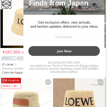
¥187,000
¥99,800
送料込
送料込
関税負担なし
返品補償
関税負担なし
返品補償
LOEWE
LOEWE
PERSONAL SHOPPER
PERSONAL SHOPPER
Color me happy
Touha Shop
タイムセール
¥300クーポン