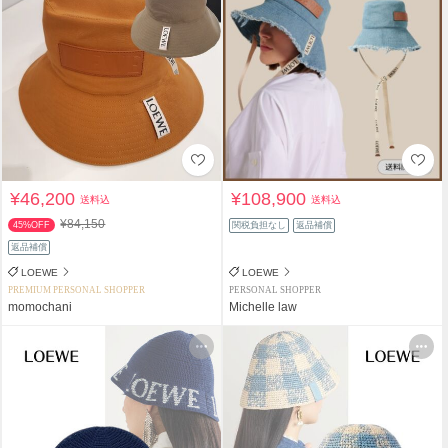
¥46,200
¥108,900
送料込
送料込
¥84,150
45%OFF
関税負担なし
返品補償
返品補償
LOEWE
LOEWE
PREMIUM PERSONAL SHOPPER
PERSONAL SHOPPER
momochani
Michelle law