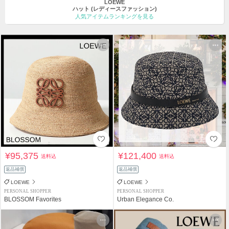
LOEWE
ハット
(レディースファッション)
人気アイテムランキングを見る
¥95,375
¥121,400
送料込
送料込
返品補償
返品補償
LOEWE
LOEWE
PERSONAL SHOPPER
PERSONAL SHOPPER
BLOSSOM Favorites
Urban Elegance Co.