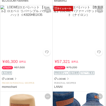
BLOSSOM Favorites
kinakoro2
タイムセール
¥46,300
¥57,321
送料込
送料込
¥87,500
¥79,200
47%OFF
27%OFF
返品補償
関税負担なし
返品補償
スピード配送
LOEWE
LOEWE
PREMIUM PERSONAL SHOPPER
PERSONAL SHOPPER
momochani
LANAI