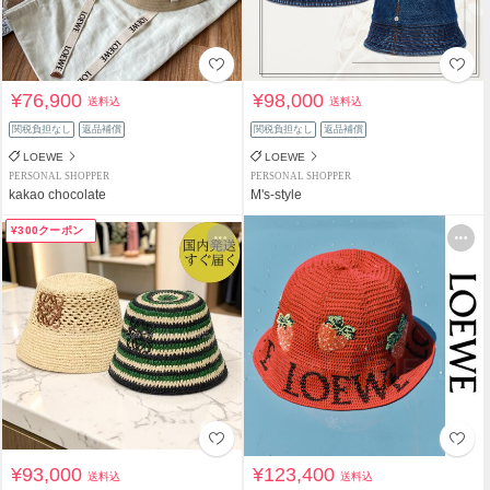
¥76,900
¥98,000
送料込
送料込
関税負担なし
返品補償
関税負担なし
返品補償
LOEWE
LOEWE
PERSONAL SHOPPER
PERSONAL SHOPPER
kakao chocolate
M's-style
¥300クーポン
¥93,000
¥123,400
送料込
送料込