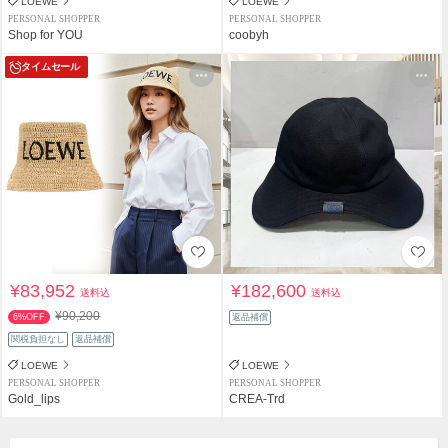
LOEWE
LOEWE
PERSONAL SHOPPER
PERSONAL SHOPPER
Shop for YOU
coobyh
タイムセール
¥83,952
¥182,600
送料込
送料込
¥90,200
6%OFF
返品補償
関税負担なし
返品補償
LOEWE
LOEWE
PERSONAL SHOPPER
PERSONAL SHOPPER
Gold_lips
CREA-Trd