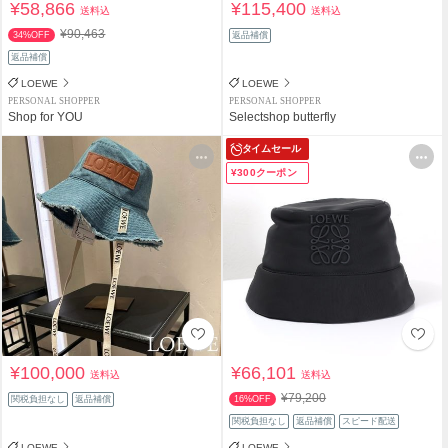
¥58,866
¥115,400
送料込
送料込
¥90,463
34%OFF
返品補償
返品補償
LOEWE
LOEWE
PERSONAL SHOPPER
PERSONAL SHOPPER
Shop for YOU
Selectshop butterfly
タイムセール
¥300クーポン
¥100,000
¥66,101
送料込
送料込
¥79,200
関税負担なし
返品補償
16%OFF
関税負担なし
返品補償
スピード配送
LOEWE
LOEWE