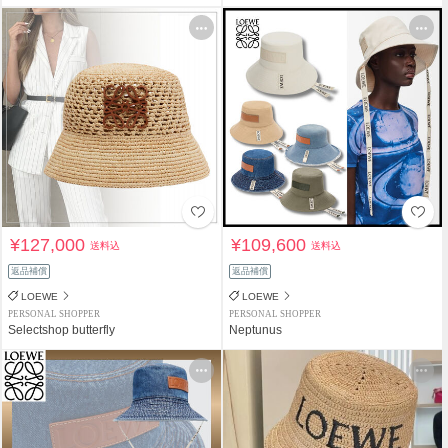
¥127,000
¥109,600
送料込
送料込
返品補償
返品補償
LOEWE
LOEWE
PERSONAL SHOPPER
PERSONAL SHOPPER
Selectshop butterfly
Neptunus