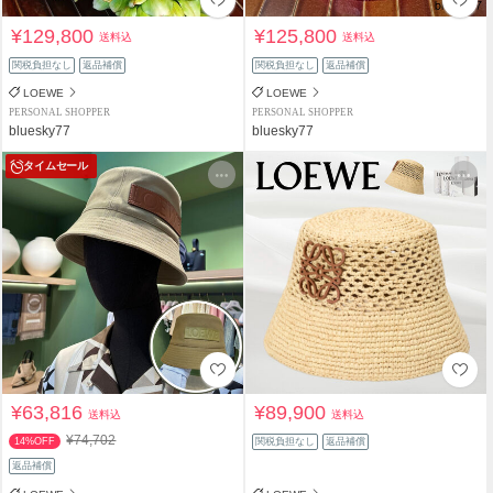
¥129,800
¥125,800
送料込
送料込
関税負担なし
返品補償
関税負担なし
返品補償
LOEWE
LOEWE
PERSONAL SHOPPER
PERSONAL SHOPPER
bluesky77
bluesky77
タイムセール
¥63,816
¥89,900
送料込
送料込
¥74,702
14%OFF
関税負担なし
返品補償
返品補償