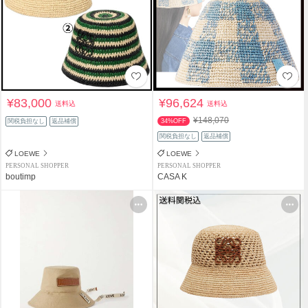
¥83,000
¥96,624
送料込
送料込
¥148,070
関税負担なし
返品補償
34%OFF
関税負担なし
返品補償
LOEWE
LOEWE
PERSONAL SHOPPER
PERSONAL SHOPPER
boutimp
CASA K