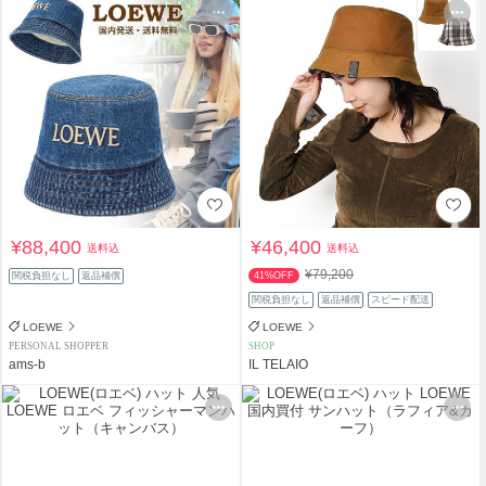
¥88,400
¥46,400
送料込
送料込
¥79,200
関税負担なし
返品補償
41%OFF
関税負担なし
返品補償
スピード配送
LOEWE
LOEWE
PERSONAL SHOPPER
SHOP
ams-b
IL TELAIO