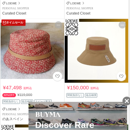
LOEWE
LOEWE
PERSONAL SHOPPER
PERSONAL SHOPPER
Curated Closet
Curated Closet
タイムセール
¥47,498
¥150,000
送料込
送料込
¥119,000
60%OFF
関税負担なし
返品補償
関税負担なし
返品補償
スピード配送
LOEWE
LOEWE
PERSONAL SHOPPER
PERSONAL SHOPPER
のあスペイン
Color me happy