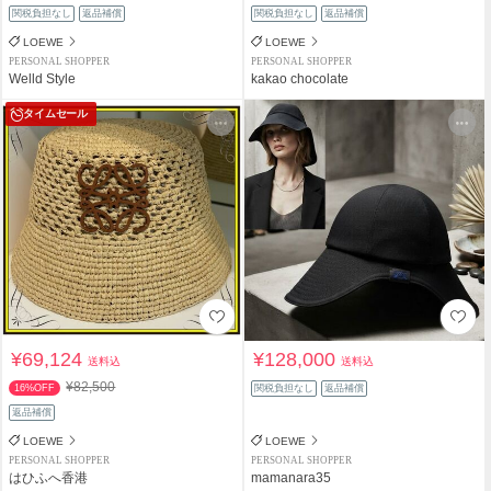
関税負担なし
返品補償
関税負担なし
返品補償
LOEWE
LOEWE
PERSONAL SHOPPER
PERSONAL SHOPPER
Welld Style
kakao chocolate
タイムセール
¥69,124
¥128,000
送料込
送料込
¥82,500
16%OFF
関税負担なし
返品補償
返品補償
LOEWE
LOEWE
PERSONAL SHOPPER
PERSONAL SHOPPER
はひふへ香港
mamanara35