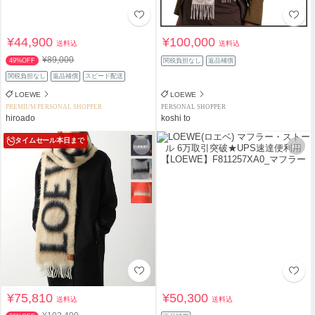
¥44,900
¥100,000
送料込
送料込
¥89,000
49%OFF
関税負担なし
返品補償
関税負担なし
返品補償
スピード配送
LOEWE
LOEWE
PREMIUM PERSONAL SHOPPER
PERSONAL SHOPPER
hiroado
koshi to
タイムセール
本日まで
¥75,810
¥50,300
送料込
送料込