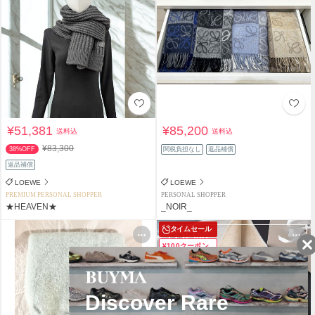
¥51,381
¥85,200
送料込
送料込
¥83,300
38%OFF
関税負担なし
返品補償
返品補償
LOEWE
LOEWE
PREMIUM PERSONAL SHOPPER
PERSONAL SHOPPER
★HEAVEN★
_NOIR_
タイムセール
¥100クーポン