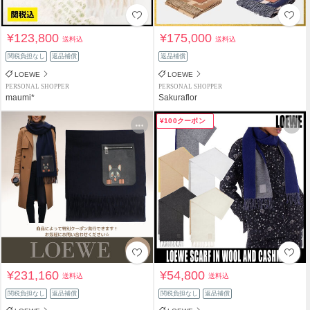
¥123,800
¥175,000
送料込
送料込
関税負担なし
返品補償
返品補償
LOEWE
LOEWE
PERSONAL SHOPPER
PERSONAL SHOPPER
maumi*
Sakuraflor
¥100クーポン
¥231,160
¥54,800
送料込
送料込
関税負担なし
返品補償
関税負担なし
返品補償