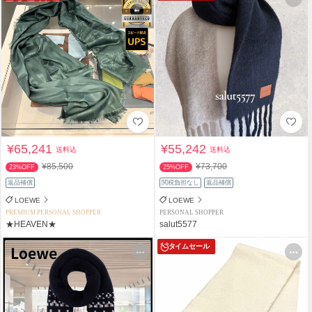
¥65,241
¥55,242
送料込
送料込
¥85,500
¥73,700
23%OFF
25%OFF
返品補償
関税負担なし
返品補償
LOEWE
LOEWE
PREMIUM PERSONAL SHOPPER
PERSONAL SHOPPER
★HEAVEN★
salut5577
タイムセール