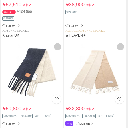
¥57,510
¥38,900
送料込
送料込
¥104,500
44%OFF
返品補償
返品補償
LOEWE
LOEWE
PERSONAL SHOPPER
PREMIUM PERSONAL SHOPPER
Krastar UK
★HEAVEN★
¥59,800
¥32,300
送料込
送料込
関税負担なし
返品補償
スピード配送
関税負担なし
返品補償
スピード配送
中古
LOEWE
LOEWE