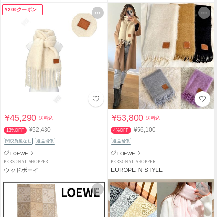
¥200クーポン
¥45,290
¥53,800
送料込
送料込
¥52,430
¥56,100
13%OFF
4%OFF
関税負担なし
返品補償
返品補償
LOEWE
LOEWE
PERSONAL SHOPPER
PERSONAL SHOPPER
ウッドボーイ
EUROPE IN STYLE