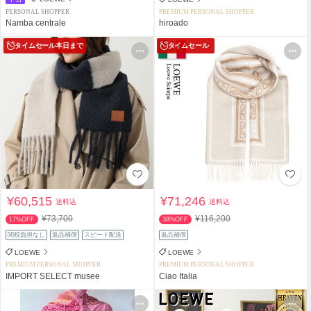
PERSONAL SHOPPER
PREMIUM PERSONAL SHOPPER
Namba centrale
hiroado
タイムセール
本日まで
タイムセール
¥60,515
¥71,246
送料込
送料込
¥73,700
¥116,200
17%OFF
38%OFF
関税負担なし
返品補償
スピード配送
返品補償
LOEWE
LOEWE
PREMIUM PERSONAL SHOPPER
PREMIUM PERSONAL SHOPPER
IMPORT SELECT musee
Ciao Italia