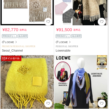
¥82,770
¥91,500
送料込
送料込
関税負担なし
返品補償
関税負担なし
返品補償
LOEWE
LOEWE
PREMIUM PERSONAL SHOPPER
PERSONAL SHOPPER
Seoul_Channel
Lowenable
タイムセール