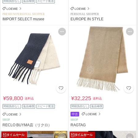
関税負担なし
返品補償
スピード配送
LOEWE
LOEWE
PREMIUM PERSONAL SHOPPER
PERSONAL SHOPPER
IMPORT SELECT musee
EUROPE IN STYLE
¥59,800
¥32,225
送料込
送料込
関税負担なし
返品補償
スピード配送
関税負担なし
返品補償
中古
LOEWE
LOEWE
SHOP
SHOP
RECLO BUYMA店（リクロ）
RAGTAG
タイムセール
タイムセール