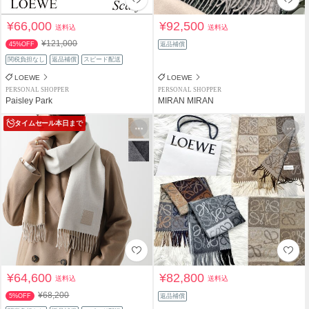
¥66,000
¥92,500
送料込
送料込
¥121,000
45%OFF
返品補償
関税負担なし
返品補償
スピード配送
LOEWE
LOEWE
PERSONAL SHOPPER
PERSONAL SHOPPER
Paisley Park
MIRAN MIRAN
タイムセール
本日まで
¥64,600
¥82,800
送料込
送料込
¥68,200
5%OFF
返品補償