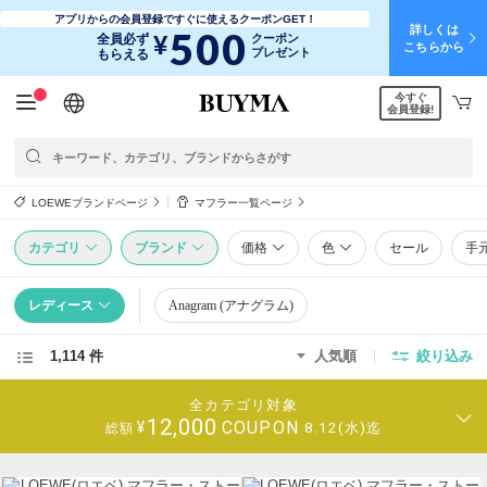
アプリからの会員登録ですぐに使えるクーポンGET！
詳しくは
500
¥
全員必ず
クーポン
こちらから
プレゼント
もらえる
今すぐ
日本語
English
简体中文
繁體中文
会員登録!
LOEWEブランドページ
マフラー一覧ページ
カテゴリ
ブランド
価格
色
セール
手
レディース
Anagram (アナグラム)
1,114 件
人気順
絞り込み
全カテゴリ対象
12,000
COUPON
¥
8.12(水)迄
総額