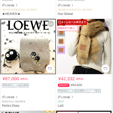
LOEWE
LOEWE
PREMIUM PERSONAL SHOPPER
PREMIUM PERSONAL SHOPPER
★HEAVEN★
Ace Global
タイムセール
本日まで
¥300クーポン
¥87,000
¥42,332
送料込
送料込
¥50,600
関税負担なし
返品補償
16%OFF
関税負担なし
返品補償
スピード配送
LOEWE
LOEWE
PERSONAL SHOPPER
SHOP
Perla's Diary
LaG