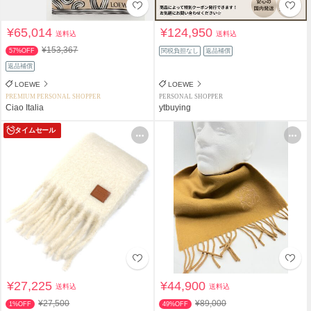
¥65,014
¥124,950
送料込
送料込
¥153,367
57%OFF
関税負担なし
返品補償
返品補償
LOEWE
LOEWE
PREMIUM PERSONAL SHOPPER
PERSONAL SHOPPER
Ciao Italia
ytbuying
タイムセール
¥27,225
¥44,900
送料込
送料込
¥27,500
¥89,000
1%OFF
49%OFF