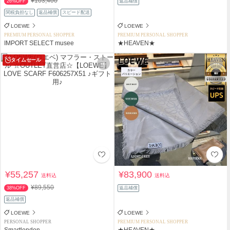
¥103,400
26%OFF
返品補償
関税負担なし
返品補償
スピード配送
LOEWE
LOEWE
PREMIUM PERSONAL SHOPPER
PREMIUM PERSONAL SHOPPER
IMPORT SELECT musee
★HEAVEN★
タイムセール
¥55,257
¥83,900
送料込
送料込
¥89,550
38%OFF
返品補償
返品補償
LOEWE
LOEWE
PERSONAL SHOPPER
PREMIUM PERSONAL SHOPPER
Smartlondon
★HEAVEN★