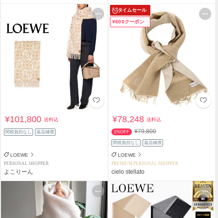
タイムセール
¥600クーポン
¥101,800
¥78,248
送料込
送料込
¥79,800
関税負担なし
返品補償
1%OFF
関税負担なし
返品補償
LOEWE
LOEWE
PERSONAL SHOPPER
PREMIUM PERSONAL SHOPPER
よこりーん
cielo stellato