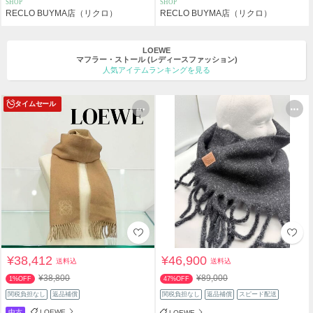
SHOP
SHOP
RECLO BUYMA店（リクロ）
RECLO BUYMA店（リクロ）
LOEWE
マフラー・ストール
(レディースファッション)
人気アイテムランキングを見る
タイムセール
¥38,412
¥46,900
送料込
送料込
¥38,800
¥89,000
1%OFF
47%OFF
関税負担なし
返品補償
関税負担なし
返品補償
スピード配送
中古
LOEWE
LOEWE