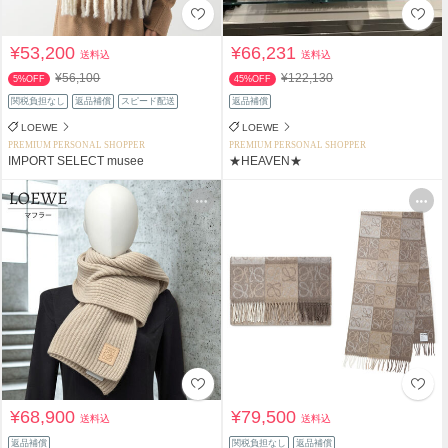
¥53,200
¥66,231
送料込
送料込
¥56,100
¥122,130
5%OFF
45%OFF
関税負担なし
返品補償
スピード配送
返品補償
LOEWE
LOEWE
PREMIUM PERSONAL SHOPPER
PREMIUM PERSONAL SHOPPER
IMPORT SELECT musee
★HEAVEN★
¥68,900
¥79,500
送料込
送料込
返品補償
関税負担なし
返品補償