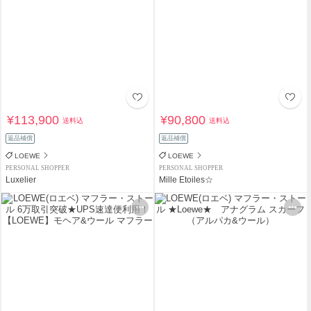
¥113,900
¥90,800
送料込
送料込
返品補償
返品補償
LOEWE
LOEWE
PERSONAL SHOPPER
PERSONAL SHOPPER
Luxelier
Mille Etoiles☆