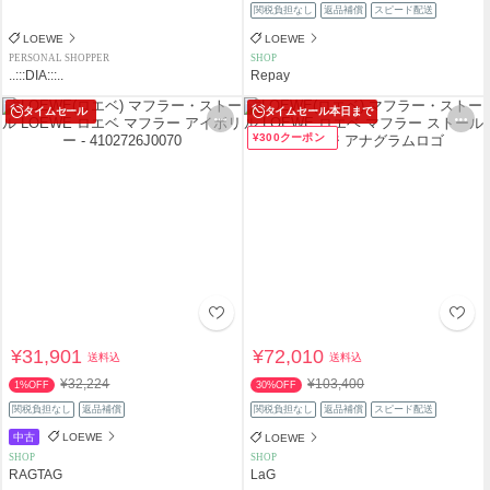
関税負担なし
返品補償
スピード配送
LOEWE
LOEWE
PERSONAL SHOPPER
SHOP
..:::DIA:::..
Repay
タイムセール
タイムセール
本日まで
¥300クーポン
¥31,901
¥72,010
送料込
送料込
¥32,224
¥103,400
1%OFF
30%OFF
関税負担なし
返品補償
関税負担なし
返品補償
スピード配送
中古
LOEWE
LOEWE
SHOP
SHOP
RAGTAG
LaG