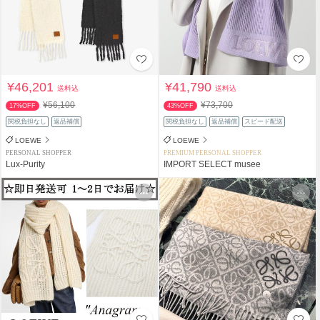
¥46,201
¥41,790
送料込
送料込
¥56,100
¥73,700
17%OFF
43%OFF
関税負担なし
返品補償
関税負担なし
返品補償
スピード配送
LOEWE
LOEWE
PERSONAL SHOPPER
PREMIUM PERSONAL SHOPPER
Lux-Purity
IMPORT SELECT musee