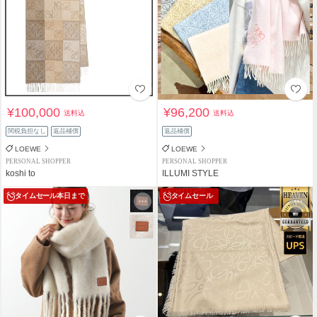
¥100,000
¥96,200
送料込
送料込
関税負担なし
返品補償
返品補償
LOEWE
LOEWE
PERSONAL SHOPPER
PERSONAL SHOPPER
koshi to
ILLUMI STYLE
タイムセール
本日まで
タイムセール