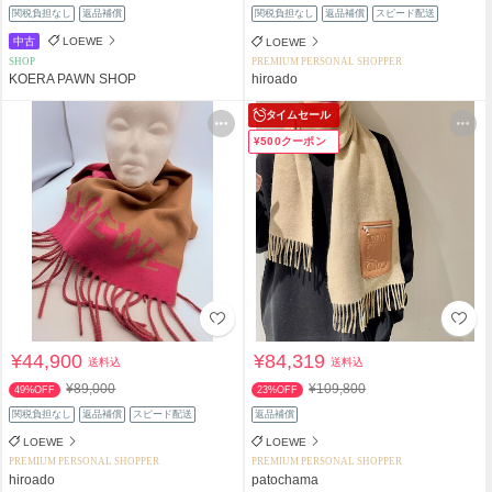
関税負担なし
返品補償
関税負担なし
返品補償
スピード配送
中古
LOEWE
LOEWE
SHOP
PREMIUM PERSONAL SHOPPER
KOERA PAWN SHOP
hiroado
タイムセール
¥500クーポン
¥44,900
¥84,319
送料込
送料込
¥89,000
¥109,800
49%OFF
23%OFF
関税負担なし
返品補償
スピード配送
返品補償
LOEWE
LOEWE
PREMIUM PERSONAL SHOPPER
PREMIUM PERSONAL SHOPPER
hiroado
patochama