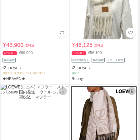
¥48,900
¥45,125
送料込
送料込
¥89,000
¥56,100
45%OFF
19%OFF
返品補償
関税負担なし
返品補償
スピード配送
LOEWE
LOEWE
PREMIUM PERSONAL SHOPPER
SHOP
★HEAVEN★
Repay