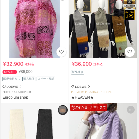
¥32,900
¥36,900
送料込
送料込
¥89,000
63%OFF
返品補償
関税負担なし
返品補償
スピード配送
LOEWE
LOEWE
PERSONAL SHOPPER
PREMIUM PERSONAL SHOPPER
Europium shop
★HEAVEN★
タイムセール
本日まで