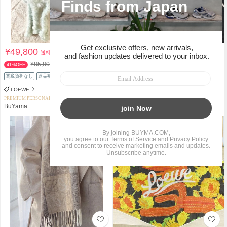
¥49,800
¥67,419
送料込
送料込
¥85,800
¥68,200
41%OFF
1%OFF
関税負担なし
返品補償
返品補償
LOEWE
LOEWE
PREMIUM PERSONAL SHOPPER
PERSONAL SHOPPER
BuYama
yukiko_CA