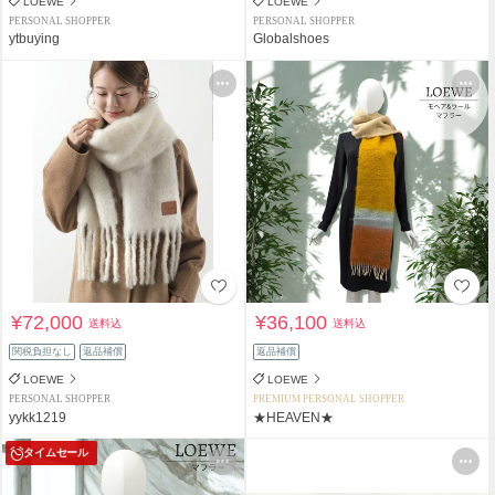
LOEWE
LOEWE
PERSONAL SHOPPER
PERSONAL SHOPPER
ytbuying
Globalshoes
¥72,000
¥36,100
送料込
送料込
関税負担なし
返品補償
返品補償
LOEWE
LOEWE
PERSONAL SHOPPER
PREMIUM PERSONAL SHOPPER
yykk1219
★HEAVEN★
タイムセール