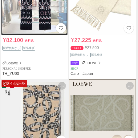
¥82,100
¥27,225
送料込
送料込
¥27,500
関税負担なし
返品補償
1%OFF
関税負担なし
返品補償
中古
LOEWE
LOEWE
PERSONAL SHOPPER
SHOP
TH_YU03
Caro Japan
タイムセール