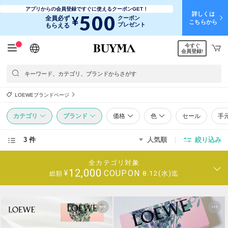
アプリからの会員登録ですぐに使えるクーポンGET！
詳しくは
500
¥
全員必ず
クーポン
こちらから
プレゼント
もらえる
今すぐ
日本語
English
简体中文
繁體中文
会員登録!
LOEWEブランドページ
カテゴリ
ブランド
価格
色
セール
手
3 件
人気順
絞り込み
全カテゴリ対象
12,000
COUPON
¥
8.12(水)迄
総額