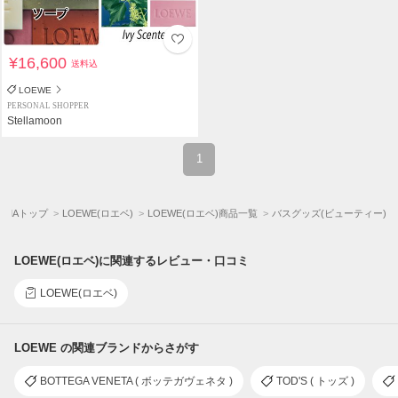
¥16,600
送料込
LOEWE
PERSONAL SHOPPER
Stellamoon
1
UYMAトップ
LOEWE(ロエベ)
LOEWE(ロエベ)商品一覧
バスグッズ(ビューティー)
LOEWE(ロエベ)に関連するレビュー・口コミ
LOEWE(ロエベ)
LOEWE の関連ブランドからさがす
BOTTEGA VENETA ( ボッテガヴェネタ )
TOD'S ( トッズ )