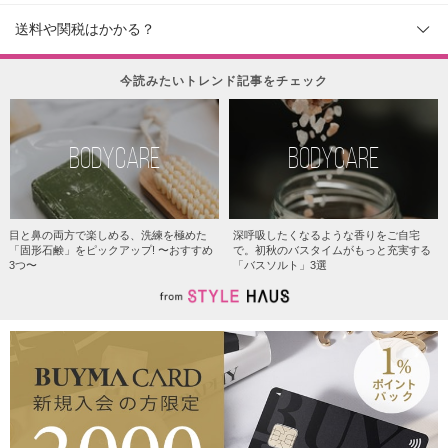
送料や関税はかかる？
今読みたいトレンド記事をチェック
BODYCARE
BODYCARE
目と鼻の両方で楽しめる、洗練を極めた
深呼吸したくなるような香りをご自宅
「固形石鹸」をピックアップ! 〜おすすめ
で。初秋のバスタイムがもっと充実する
3つ〜
「バスソルト」3選