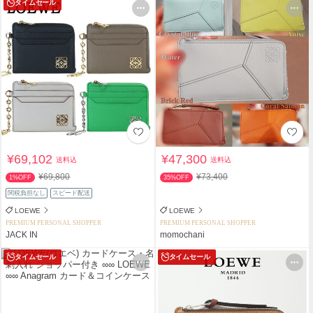
タイムセール
¥69,102
¥47,300
送料込
送料込
¥69,800
¥73,400
1%OFF
35%OFF
関税負担なし
スピード配送
LOEWE
LOEWE
PREMIUM PERSONAL SHOPPER
PREMIUM PERSONAL SHOPPER
JACK IN
momochani
タイムセール
タイムセール