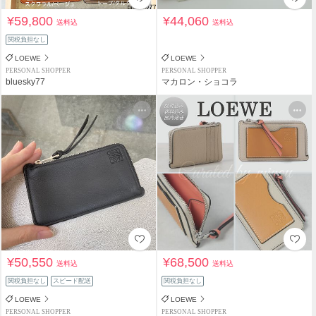
¥59,800
¥44,060
送料込
送料込
関税負担なし
LOEWE
LOEWE
PERSONAL SHOPPER
PERSONAL SHOPPER
bluesky77
マカロン・ショコラ
¥50,550
¥68,500
送料込
送料込
関税負担なし
スピード配送
関税負担なし
LOEWE
LOEWE
PERSONAL SHOPPER
PERSONAL SHOPPER