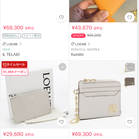
¥69,300
¥43,670
送料込
送料込
¥65,000
関税負担なし
スピード配送
32%OFF
LOEWE
LOEWE
SHOP
PERSONAL SHOPPER
IL TELAIO
Kumilin
タイムセール
¥1,000クーポン
¥29,680
¥69,300
送料込
送料込