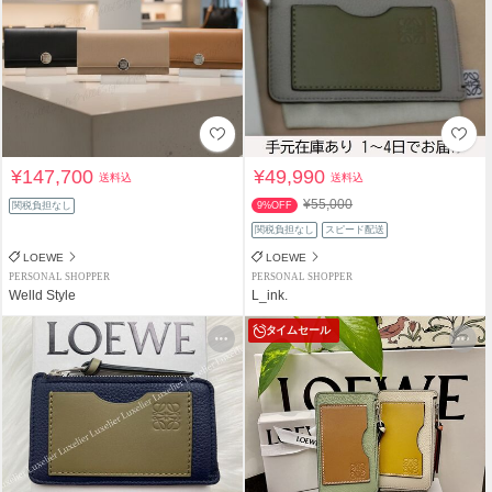
¥147,700
¥49,990
送料込
送料込
¥55,000
関税負担なし
9%OFF
関税負担なし
スピード配送
LOEWE
LOEWE
PERSONAL SHOPPER
PERSONAL SHOPPER
Welld Style
L_ink.
タイムセール