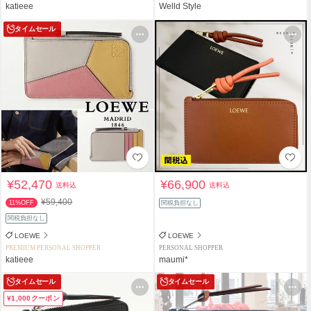
katieee
Welld Style
タイムセール
¥52,470
¥66,900
送料込
送料込
¥59,400
11%OFF
関税負担なし
関税負担なし
LOEWE
LOEWE
PREMIUM PERSONAL SHOPPER
PERSONAL SHOPPER
katieee
maumi*
タイムセール
タイムセール
¥1,000クーポン