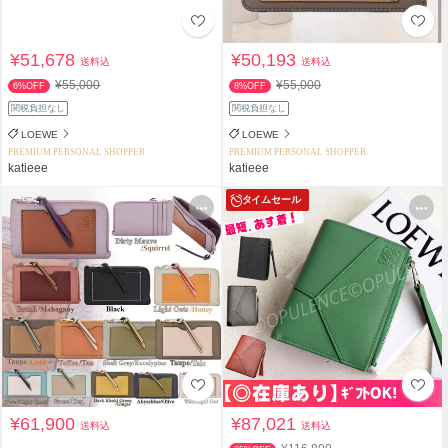
¥51,678
¥50,193
送料込
送料込
¥55,000
¥55,000
6%OFF
8%OFF
関税負担なし
関税負担なし
LOEWE
LOEWE
PREMIUM PERSONAL SHOPPER
PREMIUM PERSONAL SHOPPER
katieee
katieee
タイムセール
¥61,900
¥87,021
送料込
送料込