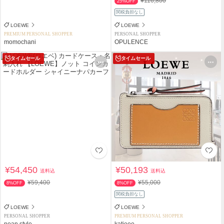
¥116,800
25%OFF
関税負担なし
LOEWE
LOEWE
PREMIUM PERSONAL SHOPPER
PERSONAL SHOPPER
momochani
OPULENCE
タイムセール
タイムセール
¥54,450
¥50,193
送料込
送料込
¥59,400
¥55,000
8%OFF
8%OFF
関税負担なし
LOEWE
LOEWE
PERSONAL SHOPPER
PREMIUM PERSONAL SHOPPER
noan style
katieee