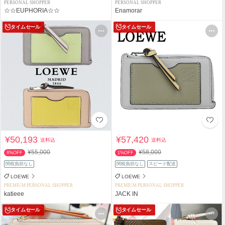
PERSONAL SHOPPER
PERSONAL SHOPPER
☆☆EUPHORIA☆☆
Enamorar
タイムセール
タイムセール
¥50,193
¥57,420
送料込
送料込
¥55,000
¥58,000
8%OFF
1%OFF
関税負担なし
関税負担なし
スピード配送
LOEWE
LOEWE
PREMIUM PERSONAL SHOPPER
PREMIUM PERSONAL SHOPPER
katieee
JACK IN
タイムセール
タイムセール