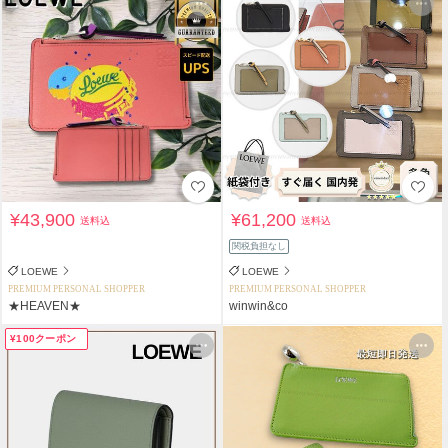
¥43,900
¥61,200
送料込
送料込
関税負担なし
LOEWE
LOEWE
PREMIUM PERSONAL SHOPPER
PREMIUM PERSONAL SHOPPER
★HEAVEN★
winwin&co
¥100クーポン