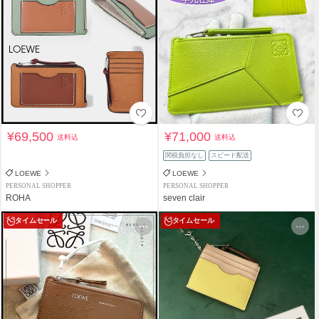
¥69,500
¥71,000
送料込
送料込
関税負担なし
スピード配送
LOEWE
LOEWE
PERSONAL SHOPPER
PERSONAL SHOPPER
ROHA
seven clair
タイムセール
タイムセール