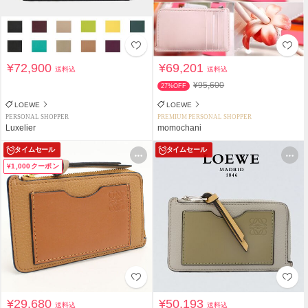
¥72,900
¥69,201
送料込
送料込
¥95,600
27%OFF
LOEWE
LOEWE
PERSONAL SHOPPER
PREMIUM PERSONAL SHOPPER
Luxelier
momochani
タイムセール
タイムセール
¥1,000クーポン
¥29,680
¥50,193
送料込
送料込