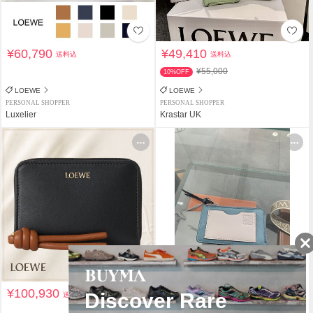
¥60,790
¥49,410
送料込
送料込
¥55,000
10%OFF
LOEWE
LOEWE
PERSONAL SHOPPER
PERSONAL SHOPPER
Luxelier
Krastar UK
¥100,930
¥57,000
送料込
送料込
¥73,000
21%OFF