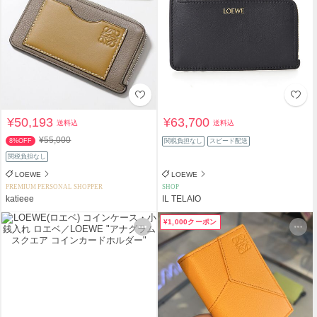
¥50,193
¥63,700
送料込
送料込
¥55,000
8%OFF
関税負担なし
スピード配送
関税負担なし
LOEWE
LOEWE
PREMIUM PERSONAL SHOPPER
SHOP
katieee
IL TELAIO
¥1,000クーポン