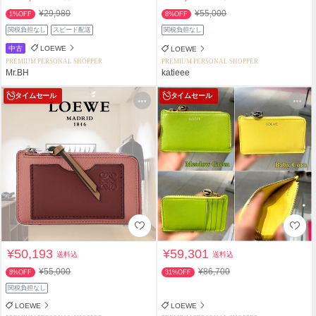
¥29,980
¥55,000
1%OFF
8%OFF
関税負担なし
スピード配送
関税負担なし
中古
LOEWE
LOEWE
PREMIUM PERSONAL SHOPPER
PREMIUM PERSONAL SHOPPER
Mr.BH
katieee
タイムセール
タイムセール
¥50,193
¥59,301
送料込
送料込
¥55,000
¥86,700
8%OFF
31%OFF
関税負担なし
LOEWE
LOEWE