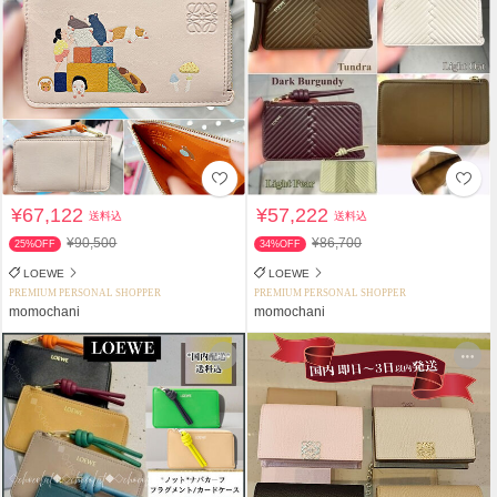
¥67,122
¥57,222
送料込
送料込
¥90,500
¥86,700
25%OFF
34%OFF
LOEWE
LOEWE
PREMIUM PERSONAL SHOPPER
PREMIUM PERSONAL SHOPPER
momochani
momochani