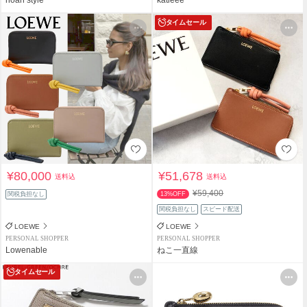
タイムセール
¥80,000
¥51,678
送料込
送料込
¥59,400
関税負担なし
13%OFF
関税負担なし
スピード配送
LOEWE
LOEWE
PERSONAL SHOPPER
PERSONAL SHOPPER
Lowenable
ねこ一直線
タイムセール