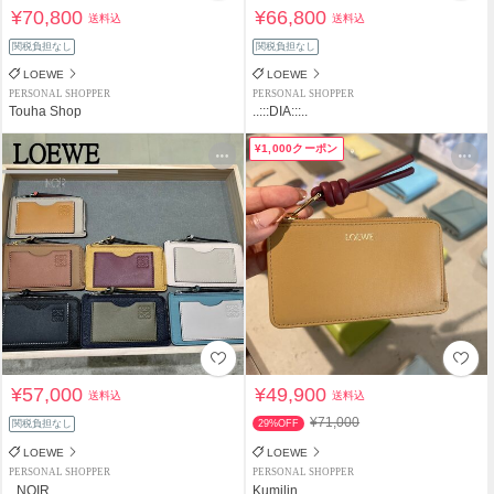
¥70,800
¥66,800
送料込
送料込
関税負担なし
関税負担なし
LOEWE
LOEWE
PERSONAL SHOPPER
PERSONAL SHOPPER
Touha Shop
..:::DIA:::..
¥1,000クーポン
¥57,000
¥49,900
送料込
送料込
¥71,000
関税負担なし
29%OFF
LOEWE
LOEWE
PERSONAL SHOPPER
PERSONAL SHOPPER
_NOIR_
Kumilin