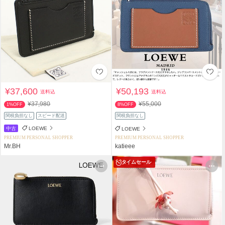
¥37,600
¥50,193
送料込
送料込
¥37,980
¥55,000
1%OFF
8%OFF
関税負担なし
スピード配送
関税負担なし
中古
LOEWE
LOEWE
PREMIUM PERSONAL SHOPPER
PREMIUM PERSONAL SHOPPER
Mr.BH
katieee
タイムセール