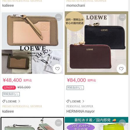
PREMIUM PERSONAL SHOPPER
PREMIUM PERSONAL SHOPPER
katieee
momochani
¥48,400
¥84,000
送料込
送料込
¥55,000
12%OFF
関税負担なし
関税負担なし
LOEWE
LOEWE
PREMIUM PERSONAL SHOPPER
PERSONAL SHOPPER
katieee
HERMANA mayor