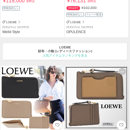
¥119,000
¥76,131
送料込
送料込
¥102,300
関税負担なし
25%OFF
関税負担なし
スピード配送
LOEWE
LOEWE
PERSONAL SHOPPER
PERSONAL SHOPPER
Welld Style
OPULENCE
LOEWE
財布・小物
(レディースファッション)
人気アイテムランキングを見る