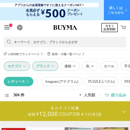
アプリからの会員登録ですぐに使えるクーポンGET！
詳しくは
500
¥
全員必ず
クーポン
こちらから
プレゼント
もらえる
今すぐ
日本語
English
简体中文
繁體中文
会員登録!
LOEWEブランドページ
財布・小物一覧ページ
カテゴリ
ブランド
価格
色
セール
手
レディース
Anagram (アナグラム)
PUZZLE (パズル)
PE
304 件
人気順
絞り込み
全カテゴリ対象
12,000
COUPON
¥
8.12(水)迄
総額