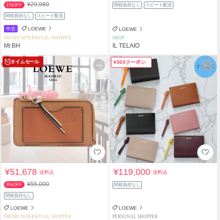
¥29,980
1%OFF
関税負担なし
スピード配送
関税負担なし
スピード配送
中古
LOEWE
LOEWE
PREMIUM PERSONAL SHOPPER
SHOP
Mr.BH
IL TELAIO
タイムセール
¥300クーポン
¥51,678
¥119,000
送料込
送料込
¥55,000
6%OFF
関税負担なし
関税負担なし
LOEWE
LOEWE
PREMIUM PERSONAL SHOPPER
PERSONAL SHOPPER