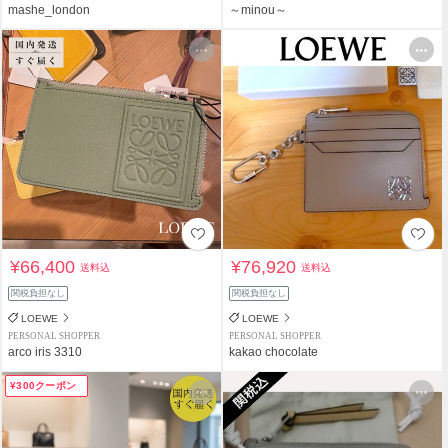
mashe_london
～minou～
¥66,400
¥76,920
送料込
送料込
関税負担なし
関税負担なし
LOEWE
LOEWE
PERSONAL SHOPPER
PERSONAL SHOPPER
arco iris 3310
kakao chocolate
¥300クーポン