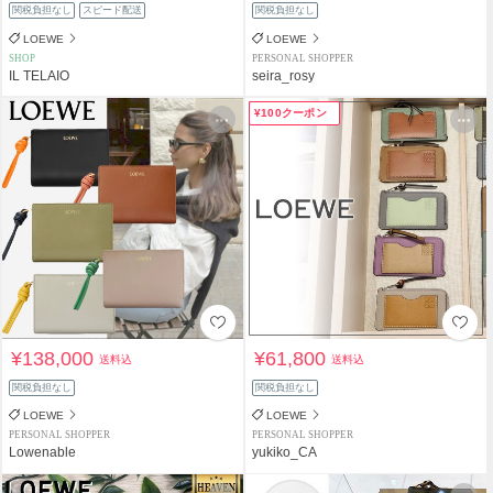
関税負担なし
スピード配送
関税負担なし
LOEWE
LOEWE
SHOP
PERSONAL SHOPPER
IL TELAIO
seira_rosy
¥100クーポン
¥138,000
¥61,800
送料込
送料込
関税負担なし
関税負担なし
LOEWE
LOEWE
PERSONAL SHOPPER
PERSONAL SHOPPER
Lowenable
yukiko_CA