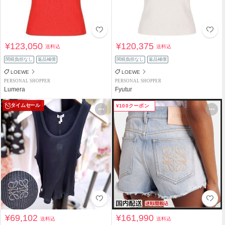
¥123,050
¥120,375
送料込
送料込
関税負担なし
返品補償
関税負担なし
返品補償
LOEWE
LOEWE
PERSONAL SHOPPER
PERSONAL SHOPPER
Lumera
Fyutur
タイムセール
¥100クーポン
¥69,102
¥161,990
送料込
送料込