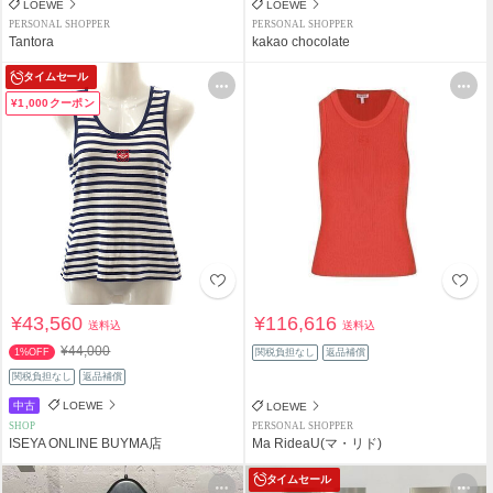
LOEWE
LOEWE
PERSONAL SHOPPER
PERSONAL SHOPPER
Tantora
kakao chocolate
タイムセール
¥1,000クーポン
¥43,560
¥116,616
送料込
送料込
¥44,000
1%OFF
関税負担なし
返品補償
関税負担なし
返品補償
中古
LOEWE
LOEWE
SHOP
PERSONAL SHOPPER
ISEYA ONLINE BUYMA店
Ma RideaU(マ・リド)
タイムセール