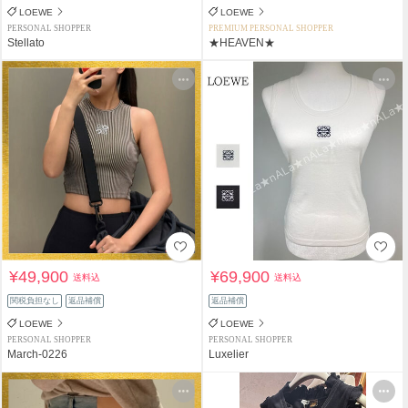
LOEWE
LOEWE
PERSONAL SHOPPER
PREMIUM PERSONAL SHOPPER
Stellato
★HEAVEN★
¥49,900
¥69,900
送料込
送料込
関税負担なし
返品補償
返品補償
LOEWE
LOEWE
PERSONAL SHOPPER
PERSONAL SHOPPER
March-0226
Luxelier