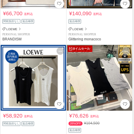
¥66,700
¥140,090
送料込
送料込
関税負担なし
返品補償
返品補償
LOEWE
LOEWE
PERSONAL SHOPPER
PERSONAL SHOPPER
BRANDISM
Glittering monacoco
タイムセール
¥58,920
¥76,626
送料込
送料込
¥104,500
関税負担なし
返品補償
26%OFF
返品補償