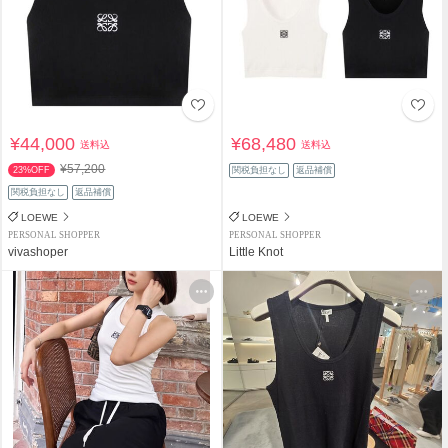
¥44,000
¥68,480
送料込
送料込
¥57,200
23%OFF
関税負担なし
返品補償
関税負担なし
返品補償
LOEWE
LOEWE
PERSONAL SHOPPER
PERSONAL SHOPPER
vivashoper
Little Knot