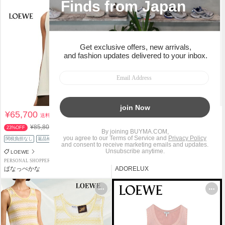
タイムセール
¥65,700
¥79,318
送料込
送料込
¥85,800
¥129,070
23%OFF
38%OFF
関税負担なし
返品補償
返品補償
LOEWE
LOEWE
PERSONAL SHOPPER
SHOP
ぱなっぺかな
ADORELUX