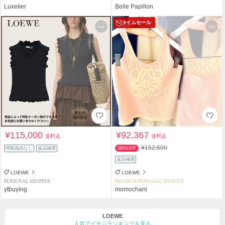
Luxelier
Belle Papillon
タイムセール
¥115,000
¥92,367
送料込
送料込
¥152,600
関税負担なし
返品補償
39%OFF
返品補償
LOEWE
LOEWE
PERSONAL SHOPPER
PREMIUM PERSONAL SHOPPER
ytbuying
momochani
LOEWE
人気アイテムランキングを見る