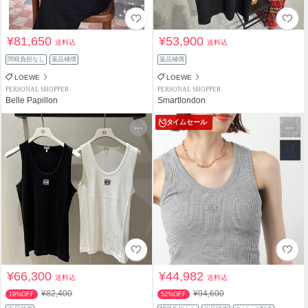
¥81,650
¥53,900
送料込
送料込
関税負担なし
返品補償
返品補償
LOEWE
LOEWE
PERSONAL SHOPPER
PERSONAL SHOPPER
Belle Papillon
Smartlondon
タイムセール
¥66,300
¥44,982
送料込
送料込
¥82,400
¥94,600
19%OFF
52%OFF