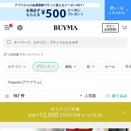
アプリからの会員登録ですぐに使えるクーポンGET！
詳しくは
500
¥
全員必ず
クーポン
こちらから
プレゼント
もらえる
今すぐ
日本語
English
简体中文
繁體中文
会員登録!
LOEWEブランドページ
カテゴリ
ブランド
価格
色
セール
手
Anagram (アナグラム)
567 件
人気順
絞り込み
全カテゴリ対象
12,000
COUPON
¥
8.12(水)迄
総額