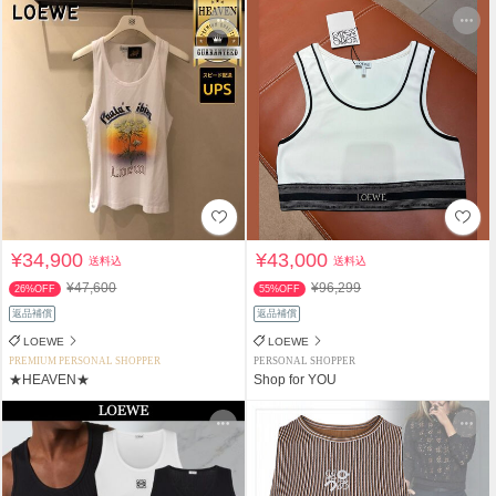
¥34,900
¥43,000
送料込
送料込
¥47,600
¥96,299
26%OFF
55%OFF
返品補償
返品補償
LOEWE
LOEWE
PREMIUM PERSONAL SHOPPER
PERSONAL SHOPPER
★HEAVEN★
Shop for YOU