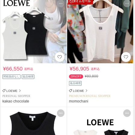
タイムセール
¥66,550
¥56,905
送料込
送料込
¥80,800
関税負担なし
返品補償
29%OFF
返品補償
LOEWE
LOEWE
PERSONAL SHOPPER
PREMIUM PERSONAL SHOPPER
kakao chocolate
momochani