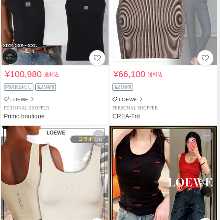
¥100,980
¥66,100
送料込
送料込
関税負担なし
返品補償
返品補償
LOEWE
LOEWE
PERSONAL SHOPPER
PERSONAL SHOPPER
Primo boutique
CREA-Trd