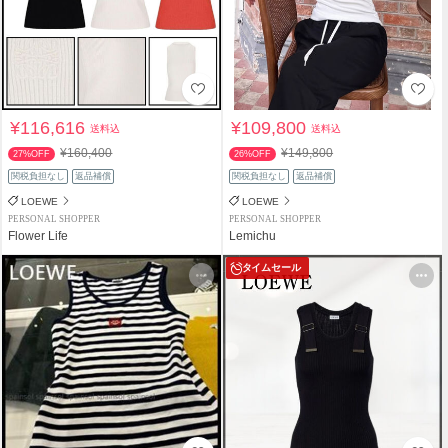
¥116,616
¥109,800
送料込
送料込
¥160,400
¥149,800
27%OFF
26%OFF
関税負担なし
返品補償
関税負担なし
返品補償
LOEWE
LOEWE
PERSONAL SHOPPER
PERSONAL SHOPPER
Flower Life
Lemichu
タイムセール