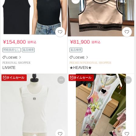
¥154,800
¥81,900
送料込
送料込
関税負担なし
返品補償
返品補償
LOEWE
LOEWE
PERSONAL SHOPPER
PREMIUM PERSONAL SHOPPER
LIVIATE
★HEAVEN★
タイムセール
タイムセール