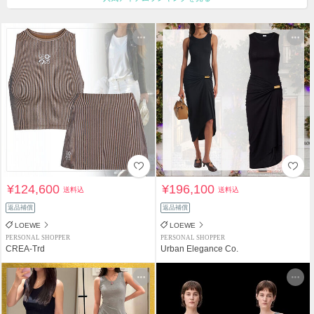
¥124,600
¥196,100
送料込
送料込
返品補償
返品補償
LOEWE
LOEWE
PERSONAL SHOPPER
PERSONAL SHOPPER
CREA-Trd
Urban Elegance Co.