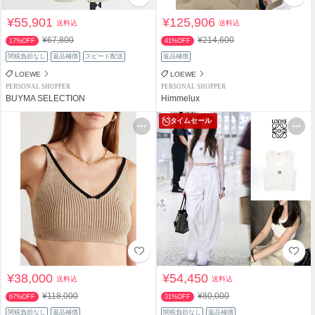
¥55,901
¥125,906
送料込
送料込
¥67,800
¥214,600
17%OFF
41%OFF
関税負担なし
返品補償
スピード配送
返品補償
LOEWE
LOEWE
PERSONAL SHOPPER
PERSONAL SHOPPER
BUYMA SELECTION
Himmelux
タイムセール
¥38,000
¥54,450
送料込
送料込
¥118,000
¥80,000
67%OFF
31%OFF
関税負担なし
返品補償
関税負担なし
返品補償