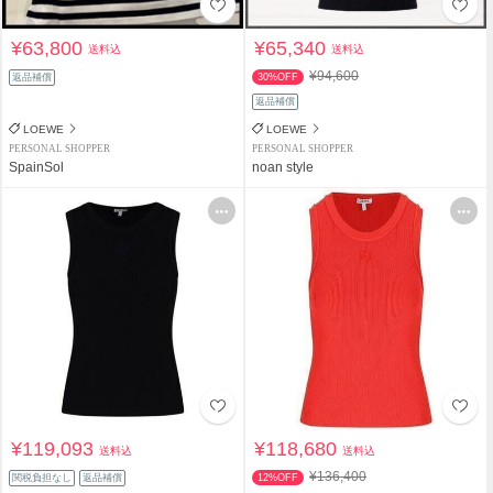
¥63,800
¥65,340
送料込
送料込
¥94,600
返品補償
30%OFF
返品補償
LOEWE
LOEWE
PERSONAL SHOPPER
PERSONAL SHOPPER
SpainSol
noan style
¥119,093
¥118,680
送料込
送料込
¥136,400
関税負担なし
返品補償
12%OFF