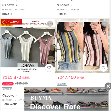
LOEWE
LOEWE
PERSONAL SHOPPER
PERSONAL SHOPPER
RoCCo
Lemichu
タイムセール
¥111,870
¥247,400
送料込
送料込
¥135,000
17%OFF
返品補償
返品補償
LOEWE
LOEWE
PERSONAL SHOPPER
PERSONAL SHOPPER
Tiara World
CREA-Trd