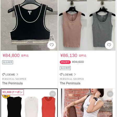
¥84,800
¥86,130
送料込
送料込
¥94,600
返品補償
8%OFF
返品補償
LOEWE
LOEWE
PERSONAL SHOPPER
PERSONAL SHOPPER
The Peninsula
The Peninsula
¥3,000クーポン