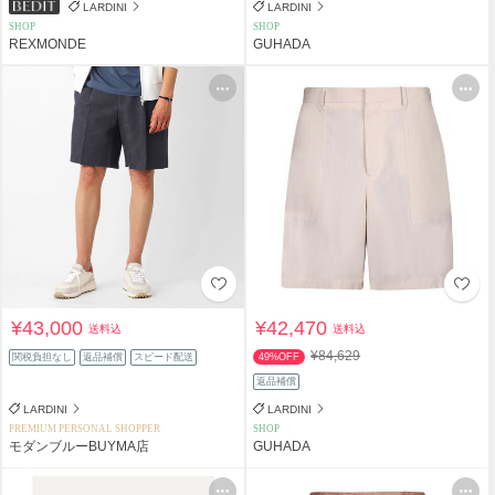
LARDINI
LARDINI
SHOP
SHOP
REXMONDE
GUHADA
¥43,000
¥42,470
送料込
送料込
¥84,629
関税負担なし
返品補償
スピード配送
49%OFF
返品補償
LARDINI
LARDINI
PREMIUM PERSONAL SHOPPER
SHOP
モダンブルーBUYMA店
GUHADA