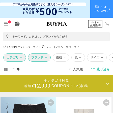
アプリからの会員登録ですぐに使えるクーポンGET！
詳しくは
500
¥
全員必ず
クーポン
こちらから
プレゼント
もらえる
今すぐ
日本語
English
简体中文
繁體中文
会員登録!
LARDINIブランドページ
ショートパンツ一覧ページ
カテゴリ
ブランド
価格
色
サイズ
35 件
人気順
絞り込み
全カテゴリ対象
12,000
COUPON
¥
8.12(水)迄
総額