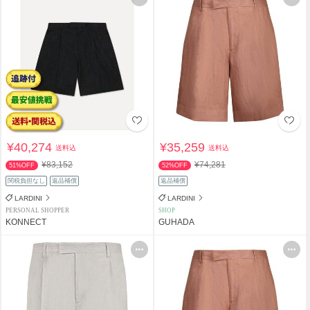
¥40,274
¥35,259
送料込
送料込
¥83,152
¥74,281
51%OFF
52%OFF
関税負担なし
返品補償
返品補償
LARDINI
LARDINI
PERSONAL SHOPPER
SHOP
KONNECT
GUHADA