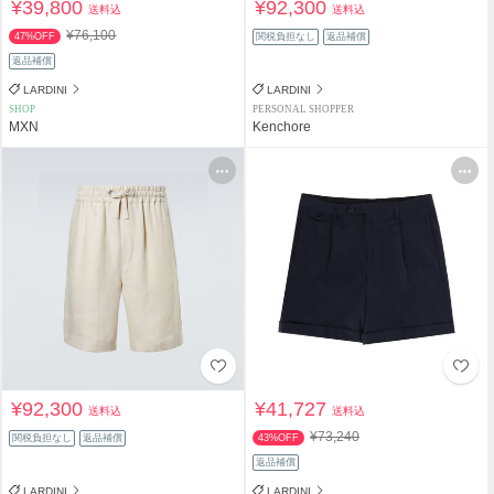
¥39,800
¥92,300
送料込
送料込
¥76,100
47%OFF
関税負担なし
返品補償
返品補償
LARDINI
LARDINI
SHOP
PERSONAL SHOPPER
MXN
Kenchore
¥92,300
¥41,727
送料込
送料込
¥73,240
関税負担なし
返品補償
43%OFF
返品補償
LARDINI
LARDINI