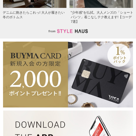
デニムに飽きたらこれっ! 大人が履きたい
"少年感"を払拭。大人メンズの「ショート
冬のボトムス
パンツ」着こなしテク教えます!【コーデ
7選】