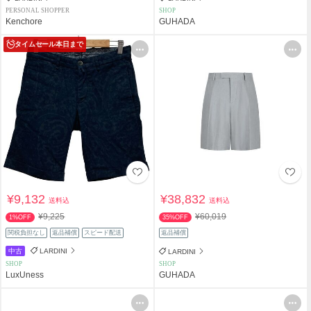
PERSONAL SHOPPER
SHOP
Kenchore
GUHADA
タイムセール
本日まで
¥9,132
¥38,832
送料込
送料込
¥9,225
¥60,019
1%OFF
35%OFF
関税負担なし
返品補償
スピード配送
返品補償
中古
LARDINI
LARDINI
SHOP
SHOP
LuxUness
GUHADA