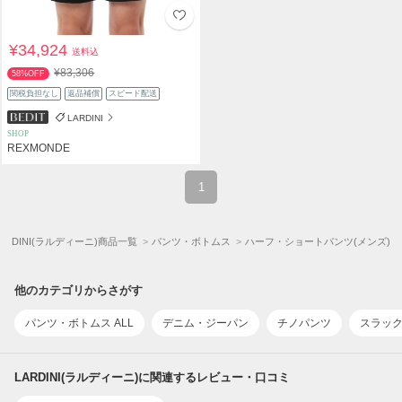
¥34,924
送料込
¥83,306
58%OFF
関税負担なし
返品補償
スピード配送
LARDINI
SHOP
REXMONDE
1
LARDINI(ラルディーニ)商品一覧
パンツ・ボトムス
ハーフ・ショートパンツ(メンズ)
他のカテゴリからさがす
パンツ・ボトムス ALL
デニム・ジーパン
チノパンツ
スラッ
LARDINI(ラルディーニ)に関連するレビュー・口コミ