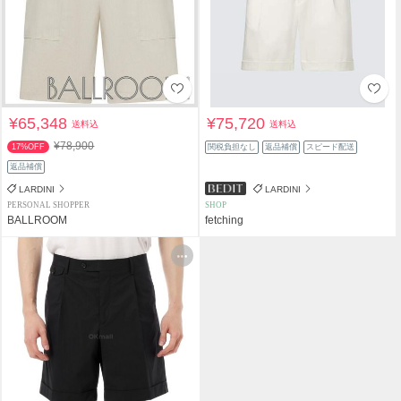
¥65,348
¥75,720
送料込
送料込
¥78,900
17%OFF
関税負担なし
返品補償
スピード配送
返品補償
LARDINI
LARDINI
PERSONAL SHOPPER
SHOP
BALLROOM
fetching