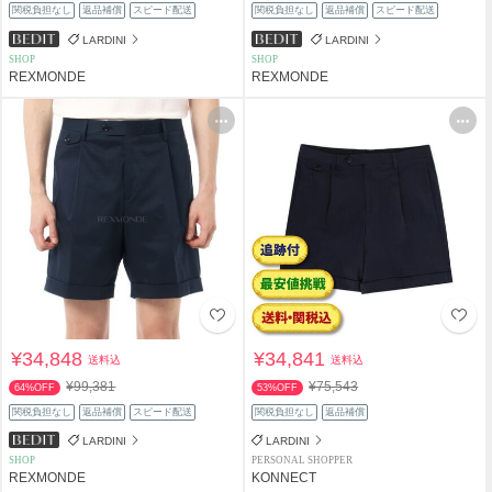
関税負担なし
返品補償
スピード配送
関税負担なし
返品補償
スピード配送
LARDINI
LARDINI
SHOP
SHOP
REXMONDE
REXMONDE
¥34,848
¥34,841
送料込
送料込
¥99,381
¥75,543
64%OFF
53%OFF
関税負担なし
返品補償
スピード配送
関税負担なし
返品補償
LARDINI
LARDINI
SHOP
PERSONAL SHOPPER
REXMONDE
KONNECT