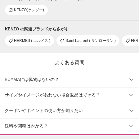
KENZO(ケンゾー)
KENZO の関連ブランドからさがす
HERMES ( エルメス )
Saint Laurent ( サンローラン )
FER
よくある質問
BUYMAには偽物はないの？
サイズやイメージがあわない場合返品はできる？
クーポンやポイントの使い方が知りたい
送料や関税はかかる？