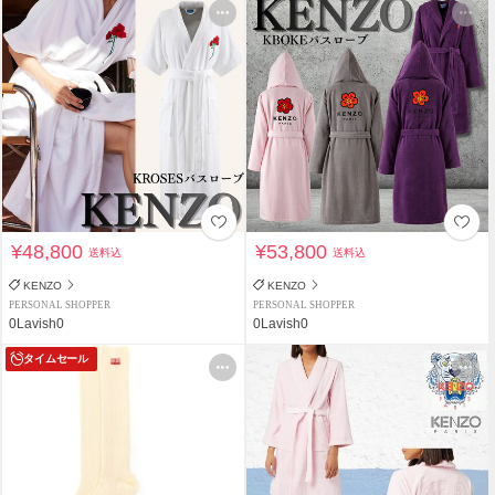
¥48,800
¥53,800
送料込
送料込
KENZO
KENZO
PERSONAL SHOPPER
PERSONAL SHOPPER
0Lavish0
0Lavish0
タイムセール