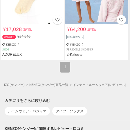
¥17,028
¥64,200
送料込
送料込
¥24,540
30%OFF
関税負担なし
KENZO
KENZO
SHOP
PERSONAL SHOPPER
ADORELUX
☆Kafuu☆
1
KENZO(ケンゾー)
KENZO(ケンゾー)商品一覧
インナー・ルームウェア(レディース)
カテゴリをさらに絞り込む
ルームウェア・パジャマ
タイツ・ソックス
KENZO(ケンゾー)に関連するレビュー・口コミ