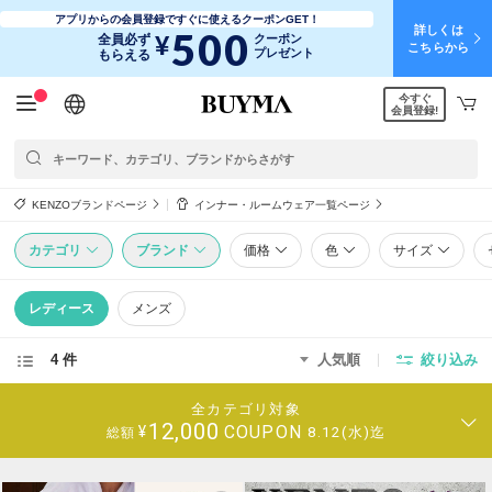
アプリからの会員登録ですぐに使えるクーポンGET！
詳しくは
500
¥
全員必ず
クーポン
こちらから
プレゼント
もらえる
今すぐ
日本語
English
简体中文
繁體中文
会員登録!
KENZOブランドページ
インナー・ルームウェア一覧ページ
カテゴリ
ブランド
価格
色
サイズ
レディース
メンズ
4 件
人気順
絞り込み
全カテゴリ対象
12,000
COUPON
¥
8.12(水)迄
総額