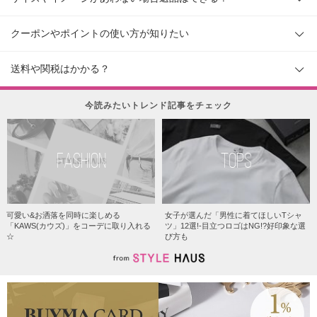
クーポンやポイントの使い方が知りたい
送料や関税はかかる？
今読みたいトレンド記事をチェック
FASHION
TOPS
可愛い&お洒落を同時に楽しめる
女子が選んだ「男性に着てほしいTシャ
「KAWS(カウズ)」をコーデに取り入れる
ツ」12選!-目立つロゴはNG!?好印象な選
☆
び方も