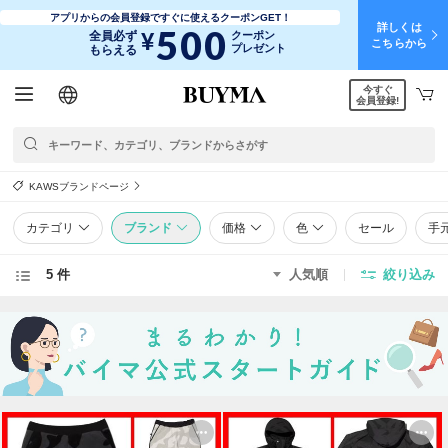
アプリからの会員登録ですぐに使えるクーポンGET！
詳しくは
500
¥
全員必ず
クーポン
こちらから
プレゼント
もらえる
今すぐ
日本語
English
简体中文
繁體中文
会員登録!
KAWSブランドページ
カテゴリ
ブランド
価格
色
セール
手
5 件
人気順
絞り込み