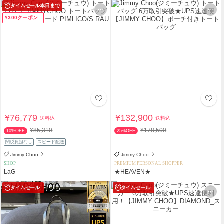
タイムセール
本日まで
¥300クーポン
¥76,779
¥132,900
送料込
送料込
¥85,310
¥178,500
10%OFF
25%OFF
関税負担なし
スピード配送
Jimmy Choo
Jimmy Choo
SHOP
PREMIUM PERSONAL SHOPPER
LaG
★HEAVEN★
タイムセール
タイムセール