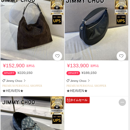
¥152,900
¥133,900
送料込
送料込
¥220,150
¥186,150
30%OFF
28%OFF
Jimmy Choo
Jimmy Choo
PREMIUM PERSONAL SHOPPER
PREMIUM PERSONAL SHOPPER
★HEAVEN★
★HEAVEN★
タイムセール