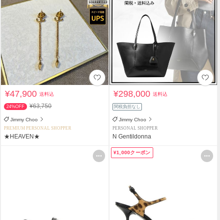
¥47,900
¥298,000
送料込
送料込
¥63,750
24%OFF
関税負担なし
Jimmy Choo
Jimmy Choo
PREMIUM PERSONAL SHOPPER
PERSONAL SHOPPER
★HEAVEN★
N Gentildonna
¥1,000クーポン