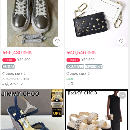
¥56,430
¥40,546
送料込
送料込
¥89,900
¥60,500
37%OFF
32%OFF
返品補償
関税負担なし
スピード配送
Jimmy Choo
Jimmy Choo
PERSONAL SHOPPER
SHOP
のあスペイン
LaG