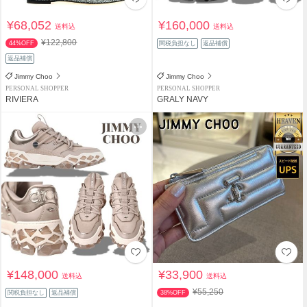
¥68,052
¥160,000
送料込
送料込
¥122,800
44%OFF
関税負担なし
返品補償
返品補償
Jimmy Choo
Jimmy Choo
PERSONAL SHOPPER
PERSONAL SHOPPER
RIVIERA
GRALY NAVY
¥148,000
¥33,900
送料込
送料込
¥55,250
関税負担なし
返品補償
38%OFF