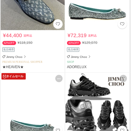
¥44,400
¥72,319
送料込
送料込
¥118,150
¥129,070
62%OFF
43%OFF
返品補償
返品補償
Jimmy Choo
Jimmy Choo
PREMIUM PERSONAL SHOPPER
SHOP
★HEAVEN★
ADORELUX
タイムセール