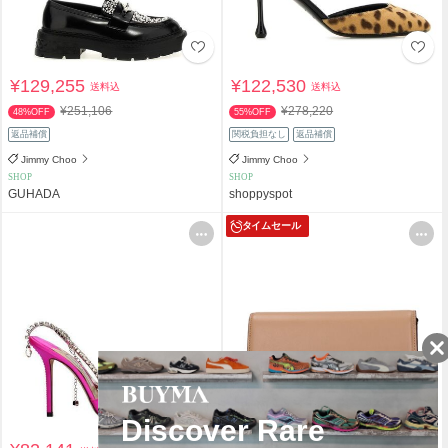
¥129,255
¥122,530
送料込
送料込
¥251,106
¥278,220
48%OFF
55%OFF
返品補償
関税負担なし
返品補償
Jimmy Choo
Jimmy Choo
SHOP
SHOP
GUHADA
shoppyspot
タイムセール