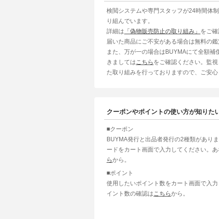
検閲システムや専門スタッフが24時間体
り組んでいます。
詳細は
「偽物販売防止の取り組み」
をご確
届いた商品にご不安がある場合は無料の鑑
また、万が一の場合はBUYMAにて全額
きましては
こちら
をご確認ください。監視
た取り組みを行っておりますので、ご安心
クーポンやポイントの使い方が知りた
■クーポン
BUYMA発行と出品者発行の2種類があり
ードをカート画面で入力してください。あ
ら
から。
■ポイント
使用したいポイント数をカート画面で入力
イント数の確認は
こちら
から。