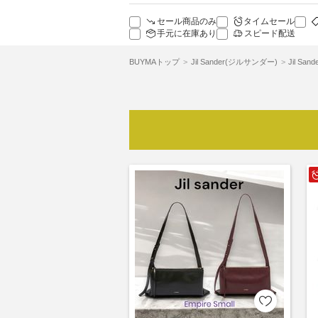
セール商品のみ
タイムセール
手元に在庫あり
スピード配送
BUYMAトップ
Jil Sander(ジルサンダー)
Jil S