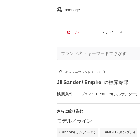
English
日本語
简体中文
繁體中文
Language
セール
レディース
Jil Sanderブランドページ
Jil Sander / Empire
の検索結果
検索条件
Jil Sander(ジルサンダー)
ブランド
さらに絞り込む
モデル／ライン
Cannolo(カンノーロ)
TANGLE(タングル)