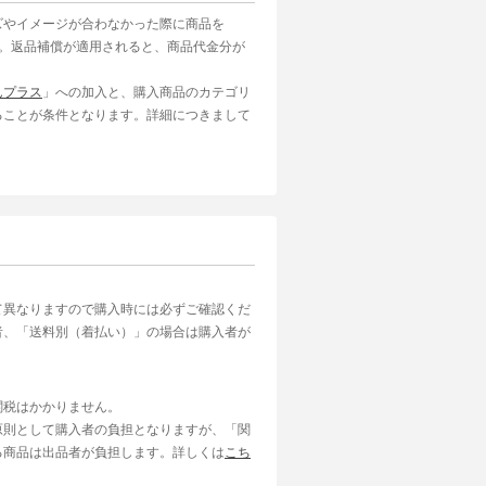
ズやイメージが合わなかった際に商品を
す。返品補償が適用されると、商品代金分が
んプラス
」への加入と、購入商品のカテゴリ
ることが条件となります。詳細につきまして
て異なりますので購入時には必ずご確認くだ
者、「送料別（着払い）」の場合は購入者が
関税はかかりません。
原則として購入者の負担となりますが、「関
る商品は出品者が負担します。詳しくは
こち