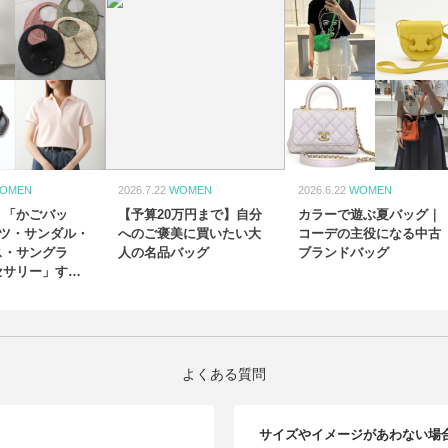
OMEN
2026.7.22
WOMEN
2026.6.22
WOMEN
！「かごバッ
【予算20万円まで】自分
カラーで遊ぶ夏バッグ｜
ャツ・サンダル・
へのご褒美に買いたい大
コーデの主役になる中古
ス・サングラ
人の名品バッグ
ブランドバッグ
セサリー」すぐ
イテムは“スピー
活用しよう
よくある質問
サイズやイメージがあわない場