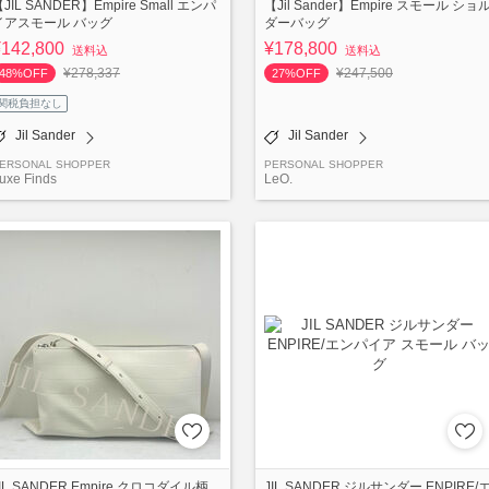
JIL SANDER】Empire Small エンパ
【Jil Sander】Empire スモール ショ
イアスモール バッグ
ダーバッグ
¥142,800
¥178,800
送料込
送料込
¥278,337
¥247,500
48%OFF
27%OFF
関税負担なし
Jil Sander
Jil Sander
ERSONAL SHOPPER
PERSONAL SHOPPER
uxe Finds
LeO.
IL SANDER Empire クロコダイル柄
JIL SANDER ジルサンダー ENPIRE/