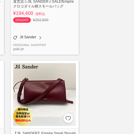
ル
直営店☆JIL SANDER☆SALE!Empire
クロコダイル柄スモールバッグ
¥194,400
送料込
¥252,600
23%OFF
Jil Sander
PERSONAL SHOPPER
yuki pr
エ
【JIL SANDER】Empire Small Should