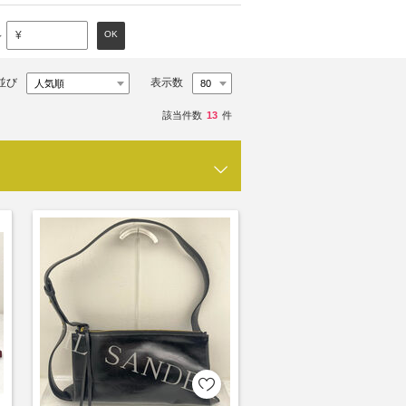
～
OK
¥
並び
表示数
該当件数
13
件