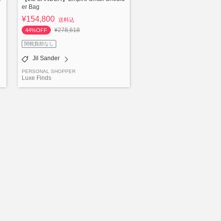
er Bag
¥154,800
送料込
¥278,618
44%OFF
関税負担なし
Jil Sander
PERSONAL SHOPPER
Luxe Finds