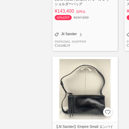
ショルダーバッグ
¥143,400
送料込
¥247,500
42%OFF
Jil Sander
PERSONAL SHOPPER
P
Coco&LH
C
【Jil Sander】Empire Small エンパイ