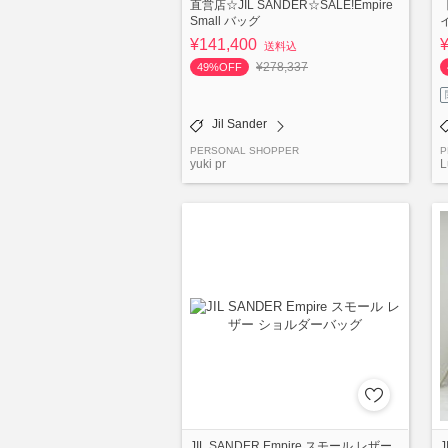
直営店☆JIL SANDER☆SALE!Empire
【
Small バッグ
¥141,400
送料込
¥278,337
49%OFF
Jil Sander
PERSONAL SHOPPER
P
yuki pr
L
JIL SANDER Empire スモール レザー
J