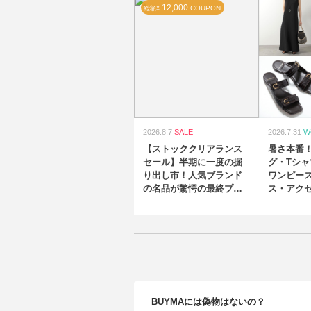
12,000
COUPON
総額¥
2026.8.7
SALE
2026.7.31
W
【ストッククリアランス
暑さ本番
セール】半期に一度の掘
グ・Tシ
り出し市！人気ブランド
ワンピー
の名品が驚愕の最終プラ
ス・アク
イス
欲しいア
ド配送”を
BUYMAには偽物はないの？