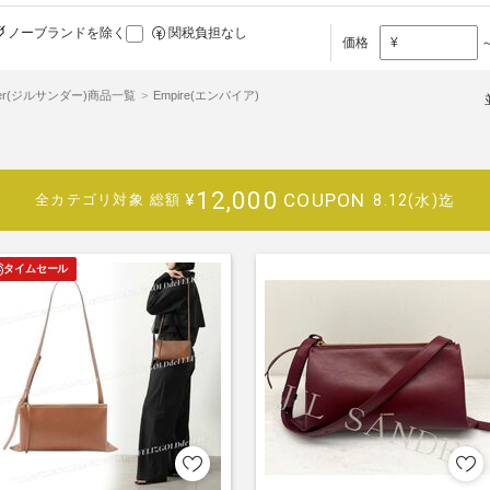
ノーブランドを除く
関税負担なし
価格
¥
ander(ジルサンダー)商品一覧
Empire(エンパイア)
12,000
COUPON
¥
8.12(水)迄
全カテゴリ対象
総額
タイムセール