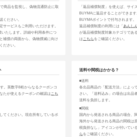
制で商品を監視し、偽物流通防止に取
「返品補償制度」を使えば、サイ
BUYMAに返品することができま
認ください。
BUYMAポイントで付与されます。
定サービスもご利用いただけます。
返品補償制度の利用には「
あんし
補償いたします。詳細や利用条件につ
が返品補償制度対象カテゴリであ
と補償の両面から、偽物撲滅に向け
は
こちら
をご確認ください。
ください。
い
送料や関税はかかる？
■送料
ます。英数字8桁からなるクーポンコ
各出品商品の「配送方法」によっ
なたが使えるクーポンの確認は
こち
さい。「送料込み」の場合は出品
送料を負担します。
■関税
してください。現在所有しているポ
国内から発送される商品の場合、
海外から発送される商品の関税は
税負担なし」アイコンが付いてい
ら
をご確認ください。