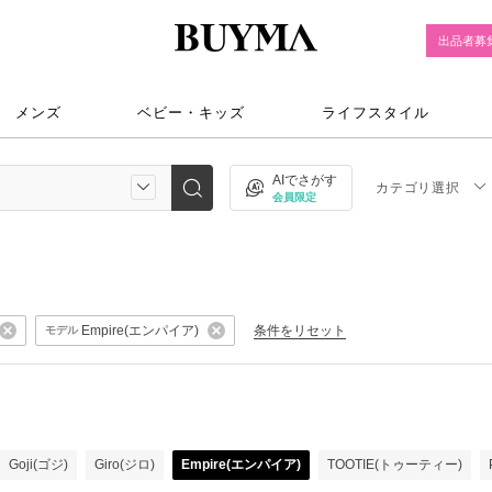
出品者募
メンズ
ベビー・キッズ
ライフスタイル
AIでさがす
カテゴリ選択
会員限定
Empire(エンパイア)
条件をリセット
モデル
Goji(ゴジ)
Giro(ジロ)
Empire(エンパイア)
TOOTIE(トゥーティー)