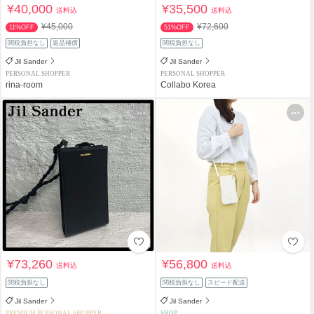
¥40,000
¥35,500
送料込
送料込
¥45,000
¥72,600
11%OFF
51%OFF
関税負担なし
返品補償
関税負担なし
Jil Sander
Jil Sander
PERSONAL SHOPPER
PERSONAL SHOPPER
rina-room
Collabo Korea
¥73,260
¥56,800
送料込
送料込
関税負担なし
関税負担なし
スピード配送
Jil Sander
Jil Sander
PREMIUM PERSONAL SHOPPER
SHOP