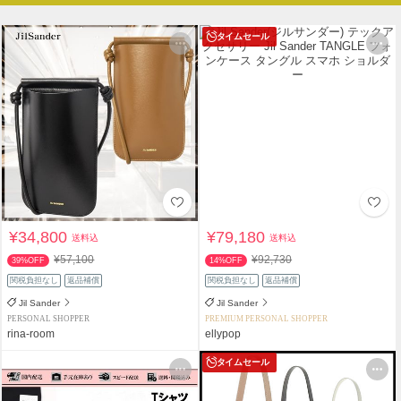
タイムセール
¥34,800
¥79,180
送料込
送料込
¥57,100
¥92,730
39%OFF
14%OFF
関税負担なし
返品補償
関税負担なし
返品補償
Jil Sander
Jil Sander
PERSONAL SHOPPER
PREMIUM PERSONAL SHOPPER
rina-room
ellypop
タイムセール