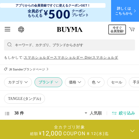
アプリからの会員登録ですぐに使えるクーポンGET！
詳しくは
500
¥
全員必ず
クーポン
こちらから
プレゼント
もらえる
今すぐ
日本語
English
简体中文
繁體中文
会員登録!
もしかして
スマホショルダー
スマホショルダー Dior
スマホショルダ
Jil Sanderブランドページ
カテゴリ
ブランド
価格
色
セール
手
TANGLE (タングル)
38 件
人気順
絞り込み
全カテゴリ対象
12,000
COUPON
¥
8.12(水)迄
総額