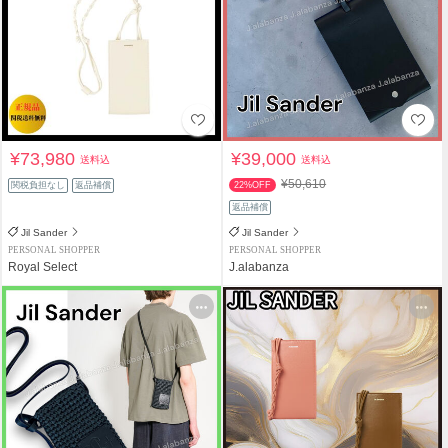
¥73,980
¥39,000
送料込
送料込
¥50,610
関税負担なし
返品補償
22%OFF
返品補償
Jil Sander
Jil Sander
PERSONAL SHOPPER
PERSONAL SHOPPER
Royal Select
J.alabanza