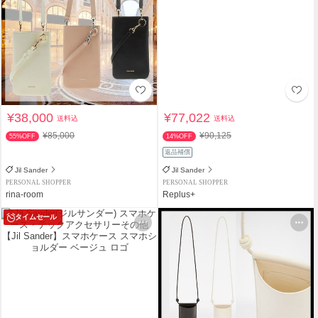
¥38,000
¥77,022
送料込
送料込
¥85,000
¥90,125
55%OFF
14%OFF
返品補償
Jil Sander
Jil Sander
PERSONAL SHOPPER
PERSONAL SHOPPER
rina-room
Replus+
タイムセール