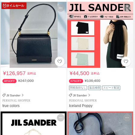
タイムセール
¥126,957
¥44,500
送料込
送料込
¥247,000
¥136,400
48%OFF
67%OFF
関税負担なし
返品補償
スピード配送
Jil Sander
Jil Sander
PERSONAL SHOPPER
PERSONAL SHOPPER
true colors
Iceland Poppy