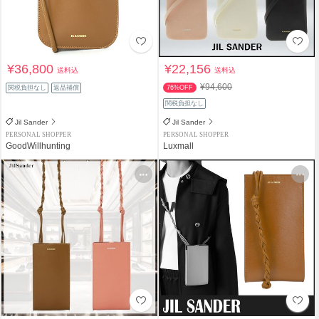
¥36,800
¥22,156
送料込
送料込
¥94,600
関税負担なし
返品補償
76%OFF
関税負担なし
Jil Sander
Jil Sander
PERSONAL SHOPPER
PERSONAL SHOPPER
GoodWillhunting
Luxmall