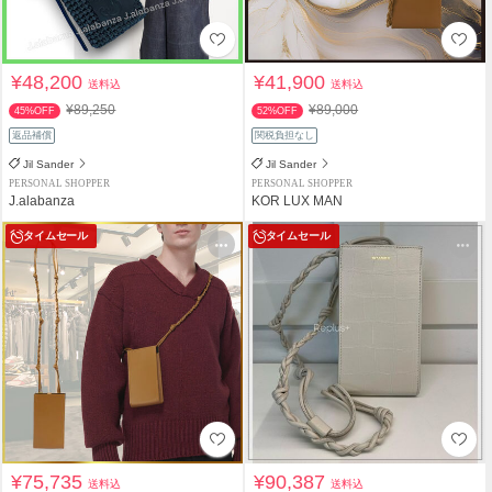
¥48,200
¥41,900
送料込
送料込
¥89,250
¥89,000
45%OFF
52%OFF
返品補償
関税負担なし
Jil Sander
Jil Sander
PERSONAL SHOPPER
PERSONAL SHOPPER
J.alabanza
KOR LUX MAN
タイムセール
タイムセール
¥75,735
¥90,387
送料込
送料込