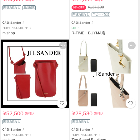
¥137,500
関税負担なし
返品補償
62%OFF
関税負担なし
スピード配送
Jil Sander
Jil Sander
PERSONAL SHOPPER
SHOP
m.shop
R-TIME BUYMA店
¥52,500
¥28,530
送料込
送料込
関税負担なし
関税負担なし
Jil Sander
Jil Sander
PERSONAL SHOPPER
PERSONAL SHOPPER
m.shop
The Secret Boutique