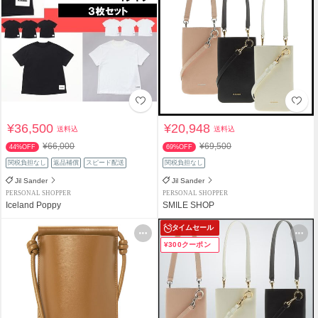
¥36,500
¥20,948
送料込
送料込
¥66,000
¥69,500
44%OFF
69%OFF
関税負担なし
返品補償
スピード配送
関税負担なし
Jil Sander
Jil Sander
PERSONAL SHOPPER
PERSONAL SHOPPER
Iceland Poppy
SMILE SHOP
タイムセール
¥300クーポン