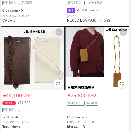
関税負担なし
返品補償
関税負担なし
スピード配送
中古
Jil Sander
Jil Sander
PERSONAL SHOPPER
SHOP
CASA K
RECLO BUYMA店（リクロ）
¥44,100
¥75,800
送料込
送料込
¥72,600
39%OFF
関税負担なし
返品補償
関税負担なし
Jil Sander
Jil Sander
PERSONAL SHOPPER
PERSONAL SHOPPER
Terra Nova
himawari-3