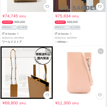
¥74,745
¥75,834
送料込
送料込
¥88,000
¥88,000
15%OFF
13%OFF
関税負担なし
返品補償
関税負担なし
返品補償
Jil Sander
Jil Sander
PERSONAL SHOPPER
PERSONAL SHOPPER
ワールドストア
～minou～
¥69,800
¥11,300
送料込
送料込