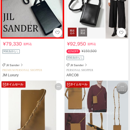
¥79,330
¥92,950
送料込
送料込
¥159,500
関税負担なし
41%OFF
関税負担なし
Jil Sander
Jil Sander
PREMIUM PERSONAL SHOPPER
PERSONAL SHOPPER
JM Luxury
ARCO8
タイムセール
タイムセール