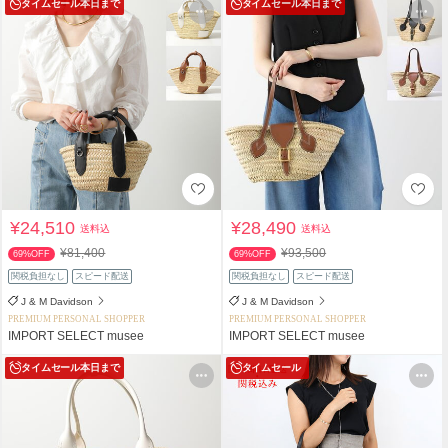
タイムセール
本日まで
タイムセール
本日まで
¥24,510
¥28,490
送料込
送料込
¥81,400
¥93,500
69%OFF
69%OFF
関税負担なし
スピード配送
関税負担なし
スピード配送
J & M Davidson
J & M Davidson
PREMIUM PERSONAL SHOPPER
PREMIUM PERSONAL SHOPPER
IMPORT SELECT musee
IMPORT SELECT musee
タイムセール
本日まで
タイムセール