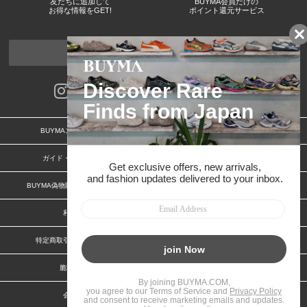
友だちに追加して
BUYMA会員だけの
お得な情報をGET!
ポイント還元サービス
ページトップへ
BUYMAスタートガイド
安心への取り組み
ガイド・お問い合わせ
かんたん購入ガイド
BUYMA偽物販売防止の取り組み
BUYMA CARD
利用規約
プライバシー
特定商取引法に関する表記
お客様情報の外部送信について
脆弱性報告
お知らせ(PCサイト)
会社案内
スタッフ募集