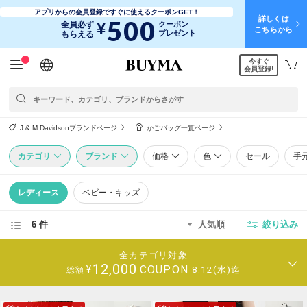
アプリからの会員登録ですぐに使えるクーポンGET！
詳しくは
500
¥
全員必ず
クーポン
こちらから
プレゼント
もらえる
今すぐ
日本語
English
简体中文
繁體中文
会員登録!
J & M Davidsonブランドページ
かごバッグ一覧ページ
カテゴリ
ブランド
価格
色
セール
手
レディース
ベビー・キッズ
6 件
人気順
絞り込み
全カテゴリ対象
12,000
COUPON
¥
8.12(水)迄
総額