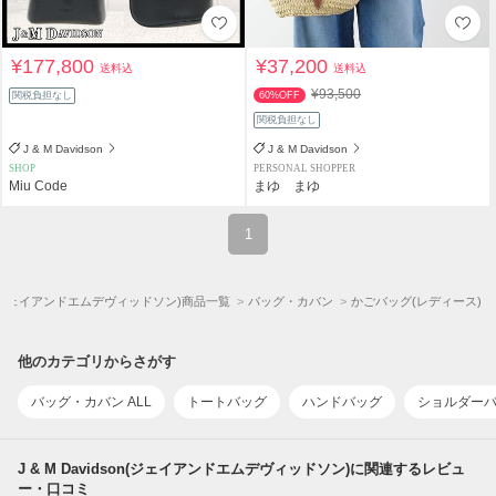
¥177,800
¥37,200
送料込
送料込
¥93,500
関税負担なし
60%OFF
関税負担なし
J & M Davidson
J & M Davidson
SHOP
PERSONAL SHOPPER
Miu Code
まゆ まゆ
1
dson(ジェイアンドエムデヴィッドソン)商品一覧
バッグ・カバン
かごバッグ(レディース)
他のカテゴリからさがす
バッグ・カバン ALL
トートバッグ
ハンドバッグ
ショルダー
J & M Davidson(ジェイアンドエムデヴィッドソン)に関連するレビュ
ー・口コミ