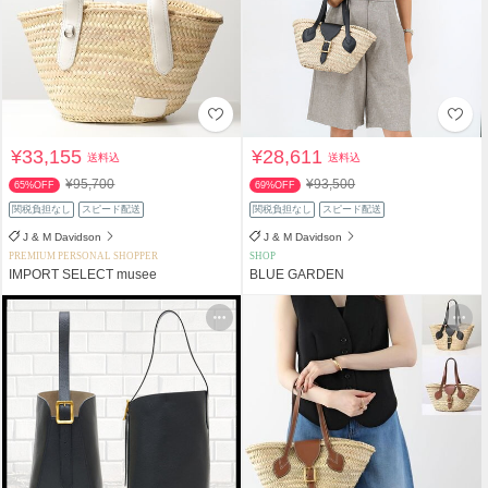
¥33,155
¥28,611
送料込
送料込
¥95,700
¥93,500
65%OFF
69%OFF
関税負担なし
スピード配送
関税負担なし
スピード配送
J & M Davidson
J & M Davidson
PREMIUM PERSONAL SHOPPER
SHOP
IMPORT SELECT musee
BLUE GARDEN