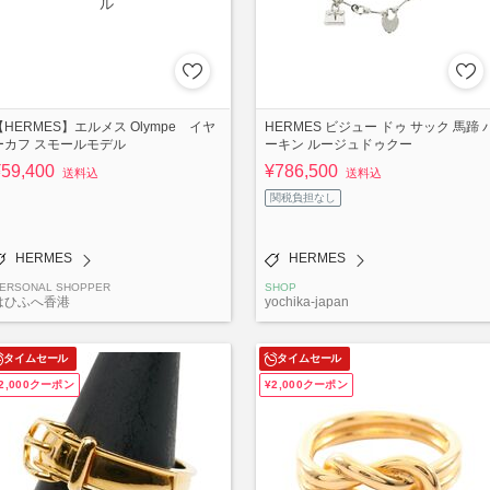
【HERMES】エルメス Olympe イヤ
HERMES ビジュー ドゥ サック 馬蹄 
ーカフ スモールモデル
ーキン ルージュドゥクー
¥59,400
¥786,500
送料込
送料込
関税負担なし
HERMES
HERMES
ERSONAL SHOPPER
SHOP
はひふへ香港
yochika-japan
タイムセール
タイムセール
2,000クーポン
¥2,000クーポン