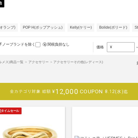
他
e(オランプ)
POP H(ポップアッシュ)
Kelly(ケリー)
Bolide(ボリード)
S
ノーブランドを除く
関税負担なし
価格
¥
エルメス)商品一覧
アクセサリー
アクセサリーその他(レディース)
12,000
COUPON
¥
8.12(水)迄
全カテゴリ対象
総額
タイムセール