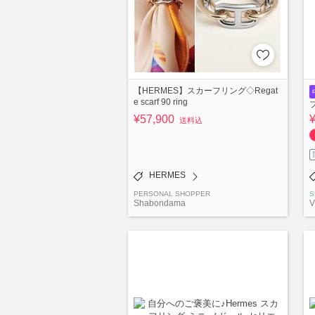
【HERMES】スカーフリング◇Regat
e scarf 90 ring
¥57,900
送料込
HERMES
PERSONAL SHOPPER
S
Shabondama
V