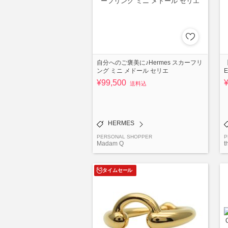
自分へのご褒美に♪Hermes スカーフリ
ング ミニ メドール セリエ
¥99,500
送料込
HERMES
PERSONAL SHOPPER
P
Madam Q
t
タイムセール