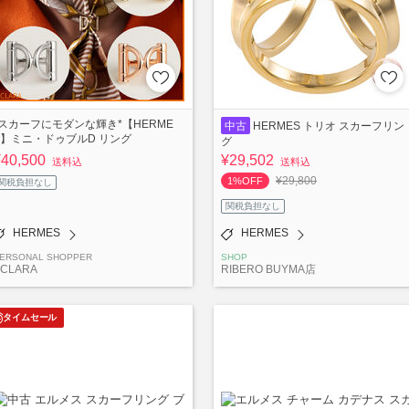
*スカーフにモダンな輝き*【HERME
中古
HERMES トリオ スカーフリン
S】ミニ・ドゥブルD リング
グ
¥40,500
¥29,502
送料込
送料込
¥29,800
1%OFF
関税負担なし
関税負担なし
HERMES
HERMES
ERSONAL SHOPPER
SHOP
ECLARA
RIBERO BUYMA店
タイムセール