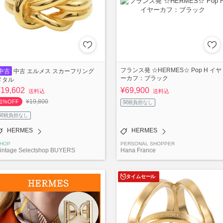
フランス発 ☆HERMES☆ Pop H イヤ
中古
中古 エルメス スカーフリング
ーカフ：ブラック
メタル
¥19,602
¥69,900
送料込
送料込
¥19,800
1%OFF
関税負担なし
関税負担なし
HERMES
HERMES
HOP
PERSONAL SHOPPER
intage Selectshop BUYERS
Hana France
タイムセール