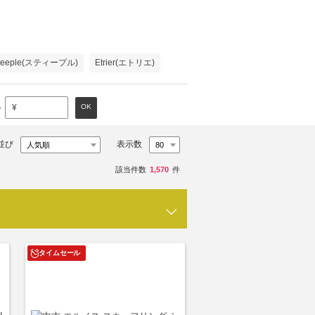
teeple(スティープル)
Etrier(エトリエ)
～
OK
¥
並び
表示数
該当件数
1,570
件
タイムセール