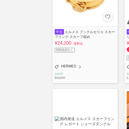
中古
エルメス ブックルセリエ スカー
フリング スカーフ留め
¥24,200
送料込
関税負担なし
HERMES
SHOP
S
blumin
L