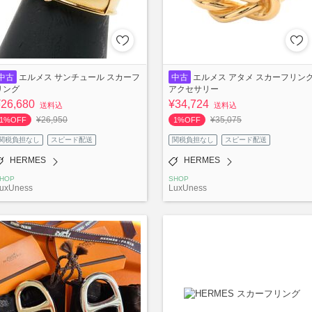
中古
エルメス サンチュール スカーフ
中古
エルメス アタメ スカーフリン
リング
アクセサリー
¥26,680
¥34,724
送料込
送料込
¥26,950
¥35,075
1%OFF
1%OFF
関税負担なし
スピード配送
関税負担なし
スピード配送
HERMES
HERMES
HOP
SHOP
uxUness
LuxUness