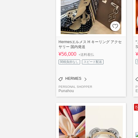
Hermesエルメス H キーリング アクセ
サリー 国内発送
¥56,000
+送料着払
関税負担なし
スピード配送
HERMES
PERSONAL SHOPPER
P
Punahou