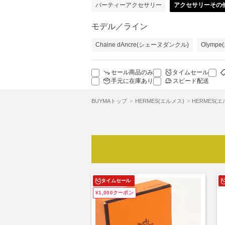
パーティーアクセサリー
アクセサリーその
モデル／ライン
Chaine dAncre(シェーヌダンクル)
Olymp
セール商品のみ
タイムセール
手元に在庫あり
スピード配送
BUYMAトップ
HERMES(エルメス)
HERMES(
タイムセール
¥1,000クーポン