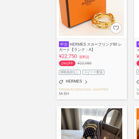
中古
HERMES スカーフリング90 レ
ガート【ランク：A】
¥22,750
送料込
¥22,980
1%OFF
関税負担なし
スピード配送
HERMES
PREMIUM PERSONAL SHOPPER
S
Mr.BH
V