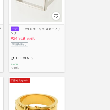
バ
中古
HERMES エトリエ スカーフリ
ング
¥24,919
送料込
関税負担なし
HERMES
SHOP
retrojp
タイムセール