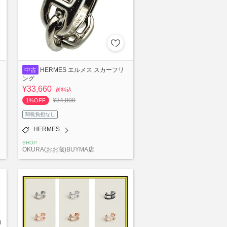
中古
HERMES エルメス スカーフリ
ング
¥33,660
送料込
¥34,000
1%OFF
関税負担なし
HERMES
SHOP
OKURA(おお蔵)BUYMA店