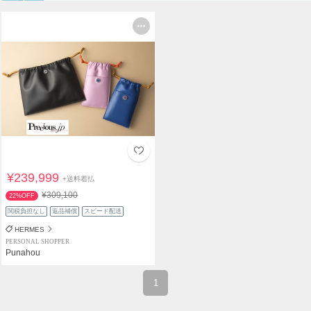
¥239,999
+送料着払
¥309,100
22%OFF
関税負担なし
返品補償
スピード配送
HERMES
PERSONAL SHOPPER
Punahou
1