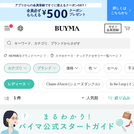
アプリからの会員登録ですぐに使えるクーポンGET！
詳しくは
500
¥
全員必ず
クーポン
こちらから
プレゼント
もらえる
今すぐ
日本語
English
简体中文
繁體中文
会員登録!
HERMESブランドページ
スマホケース・テックアクセサリー一覧ページ
カテゴリ
ブランド
価格
色
セール
手
レディース
Chaine dAncre (シェーヌダンクル)
In the Loop
1 件
人気順
絞り込み