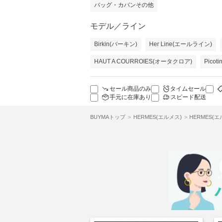
バッグ・カバンその他
モデル／ライン
Birkin(バーキン)
Her Line(エールライン)
HAUT A COURROIES(オータクロア)
Pico
セール商品のみ
タイムセール
手元に在庫あり
スピード配送
BUYMAトップ
HERMES(エルメス)
HERMES(