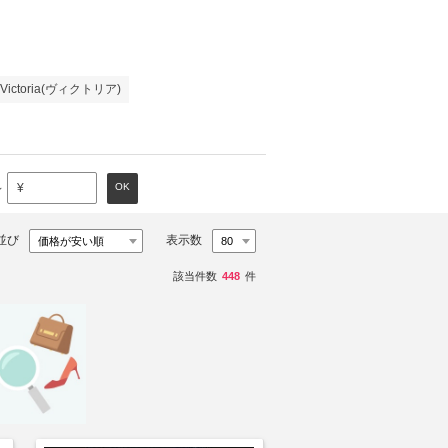
Victoria(ヴィクトリア)
～
OK
¥
並び
表示数
該当件数
448
件