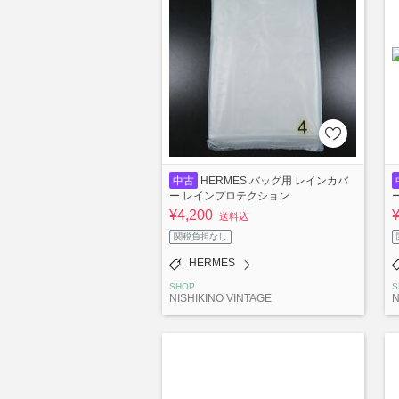
中古
HERMES バッグ用 レインカバ
ー レインプロテクション
¥4,200
送料込
関税負担なし
HERMES
SHOP
S
NISHIKINO VINTAGE
N