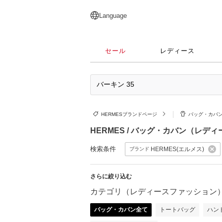
English
日本語
简体中文
繁體中文
Language
セール
レディース
HERMESブランドページ
バッグ・カバ
HERMES / バッグ・カバン（レデ
検索条件
HERMES(エルメス)
ブランド
さらに絞り込む
カテゴリ（レディースファッション
バッグ・カバン全て
トートバッグ
ハン