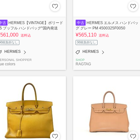
中古
HERMES【VINTAGE】ボリード
中古
HERMES エルメス ハンドバッ
35 ブッフル ハンドバッグ*国内発送
グ グレー PM 4500325F0050
¥561,000
¥565,110
送料込
送料込
関税負担なし
関税負担なし
HERMES
HERMES
ERSONAL SHOPPER
SHOP
rue colors
RAGTAG