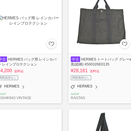
中古
HERMES バッグ用 レインカバ
中古
HERMES トートバッグ グレー
ー レインプロテクション
黒(総柄) 4500326E0135
¥4,200
¥28,161
送料込
送料込
関税負担なし
関税負担なし
HERMES
HERMES
HOP
SHOP
ISHIKINO VINTAGE
RAGTAG