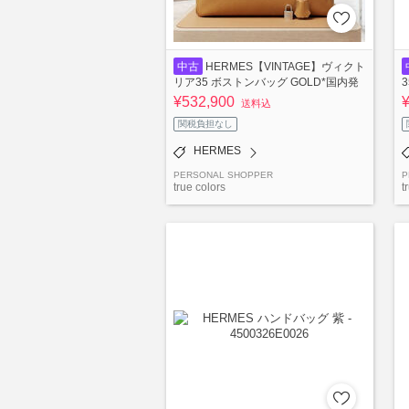
中古
HERMES【VINTAGE】ヴィクト
リア35 ボストンバッグ GOLD*国内発
送
¥532,900
送料込
関税負担なし
HERMES
PERSONAL SHOPPER
P
true colors
t