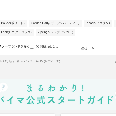
Bolide(ボリード)
Garden Party(ガーデンパーティー)
Picotin(ピコタン)
tin Lock(ピコタンロック)
Zipengo(ジップアンゴー)
ノーブランドを除く
関税負担なし
価格
¥
エルメス)商品一覧
バッグ・カバン(レディース)