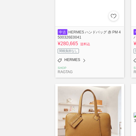
中古
HERMES ハンドバッグ 赤 PM 4
500326E0041
バ
¥280,665
送料込
関税負担なし
HERMES
SHOP
S
RAGTAG