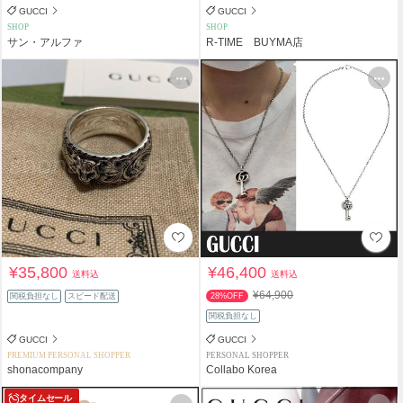
GUCCI
GUCCI
SHOP
SHOP
サン・アルファ
R-TIME BUYMA店
¥35,800
¥46,400
送料込
送料込
¥64,900
関税負担なし
スピード配送
28%OFF
関税負担なし
GUCCI
GUCCI
PREMIUM PERSONAL SHOPPER
PERSONAL SHOPPER
shonacompany
Collabo Korea
タイムセール