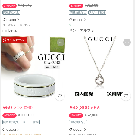
¥71,740
¥71,500
37%OFF
47%OFF
関税負担なし
関税負担なし
スピード配送
GUCCI
GUCCI
PERSONAL SHOPPER
SHOP
minbella
サン・アルファ
タイムセール
¥59,202
¥42,800
送料込
送料込
¥100,100
¥52,800
40%OFF
18%OFF
関税負担なし
スピード配送
関税負担なし
GUCCI
GUCCI