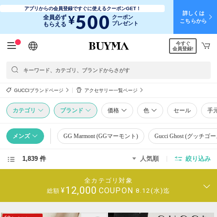
アプリからの会員登録ですぐに使えるクーポンGET！
詳しくは
500
¥
全員必ず
クーポン
こちらから
プレゼント
もらえる
今すぐ
日本語
English
简体中文
繁體中文
会員登録!
GUCCIブランドページ
アクセサリー一覧ページ
カテゴリ
ブランド
価格
色
セール
手
メンズ
GG Marmont (GGマーモント)
Gucci Ghost (グッチゴ
1,839 件
人気順
絞り込み
全カテゴリ対象
12,000
COUPON
¥
8.12(水)迄
総額