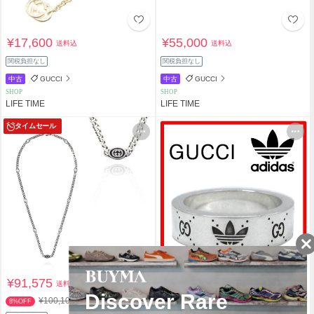
¥17,600
¥55,000
送料込
送料込
関税負担なし
関税負担なし
中古
GUCCI
中古
GUCCI
SHOP
SHOP
LIFE TIME
LIFE TIME
タイムセール
¥91,575
¥41,790
送料込
送料込
¥100,100
¥44,000
8%OFF
5%OFF