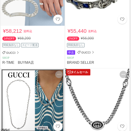
¥58,212
¥55,440
送料込
送料込
¥68,200
¥56,000
14%OFF
1%OFF
関税負担なし
スピード配送
関税負担なし
中古
GUCCI
GUCCI
SHOP
SHOP
R-TIME BUYMA店
BRAND SELLER
タイムセール