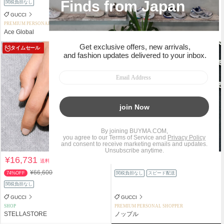
関税負担なし
関税負担なし
GUCCI
GUCCI
PREMIUM PERSONAL SHOPPER
PREMIUM PERSONAL SHOPPER
Ace Global
JM Luxury
タイムセール
¥16,731
¥31,900
送料込
送料込
¥66,600
74%OFF
関税負担なし
スピード配送
関税負担なし
GUCCI
GUCCI
SHOP
PREMIUM PERSONAL SHOPPER
STELLASTORE
ノップル