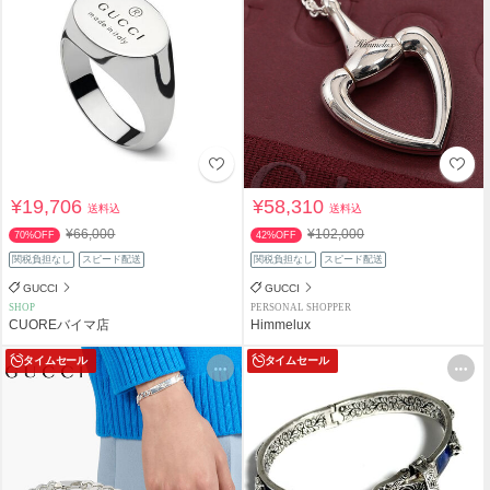
¥19,706
¥58,310
送料込
送料込
¥66,000
¥102,000
70%OFF
42%OFF
関税負担なし
スピード配送
関税負担なし
スピード配送
GUCCI
GUCCI
SHOP
PERSONAL SHOPPER
CUOREバイマ店
Himmelux
タイムセール
タイムセール