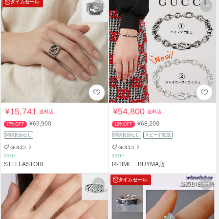
タイムセール
¥15,741
¥54,800
送料込
送料込
¥69,900
¥68,200
77%OFF
19%OFF
関税負担なし
関税負担なし
スピード配送
GUCCI
GUCCI
SHOP
SHOP
STELLASTORE
R-TIME BUYMA店
タイムセール