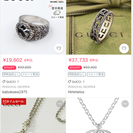
¥19,602
¥37,733
送料込
送料込
¥39,800
¥69,400
50%OFF
45%OFF
関税負担なし
スピード配送
関税負担なし
スピード配送
GUCCI
GUCCI
PERSONAL SHOPPER
PERSONAL SHOPPER
kabukuwa1975
Himmelux
タイムセール