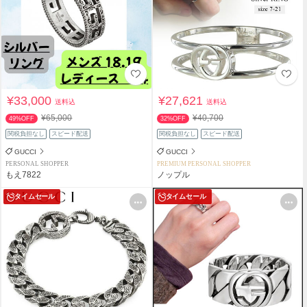
¥33,000
¥27,621
送料込
送料込
¥65,000
¥40,700
49%OFF
32%OFF
関税負担なし
スピード配送
関税負担なし
スピード配送
GUCCI
GUCCI
PERSONAL SHOPPER
PREMIUM PERSONAL SHOPPER
もえ7822
ノップル
タイムセール
タイムセール