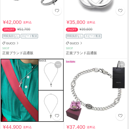
¥42,000
¥35,800
送料込
送料込
¥51,700
¥39,600
18%OFF
9%OFF
関税負担なし
スピード配送
関税負担なし
スピード配送
GUCCI
GUCCI
SHOP
SHOP
正規ブランド品通販
正規ブランド品通販
¥44,900
¥37,400
送料込
送料込