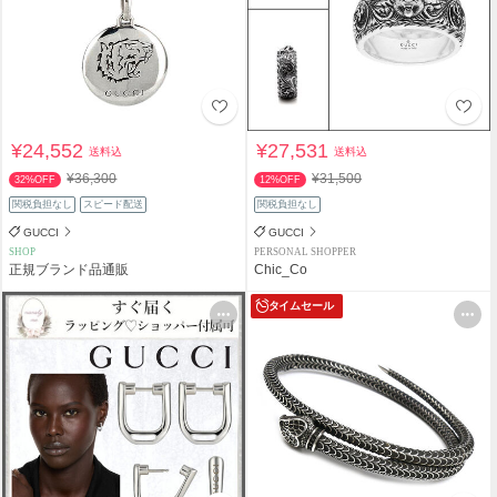
¥24,552
¥27,531
送料込
送料込
¥36,300
¥31,500
32%OFF
12%OFF
関税負担なし
スピード配送
関税負担なし
GUCCI
GUCCI
SHOP
PERSONAL SHOPPER
正規ブランド品通販
Chic_Co
タイムセール