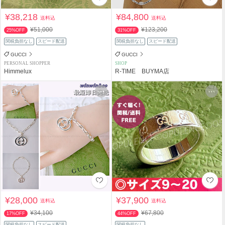
¥38,218
¥84,800
送料込
送料込
¥51,000
¥123,200
25%OFF
31%OFF
関税負担なし
スピード配送
関税負担なし
スピード配送
GUCCI
GUCCI
PERSONAL SHOPPER
SHOP
Himmelux
R-TIME BUYMA店
¥28,000
¥37,900
送料込
送料込
¥34,100
¥67,800
17%OFF
44%OFF
関税負担なし
スピード配送
関税負担なし