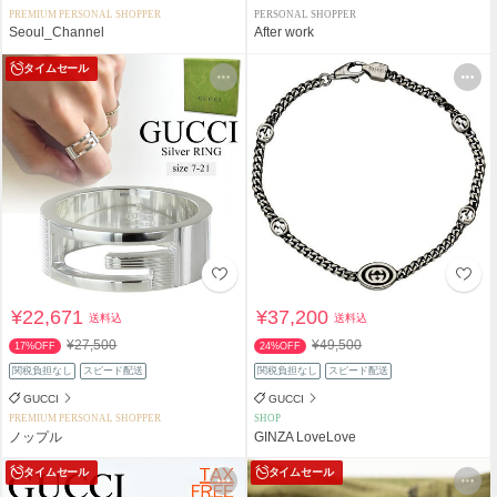
PREMIUM PERSONAL SHOPPER
PERSONAL SHOPPER
Seoul_Channel
After work
タイムセール
¥22,671
¥37,200
送料込
送料込
¥27,500
¥49,500
17%OFF
24%OFF
関税負担なし
スピード配送
関税負担なし
スピード配送
GUCCI
GUCCI
PREMIUM PERSONAL SHOPPER
SHOP
ノップル
GINZA LoveLove
タイムセール
タイムセール