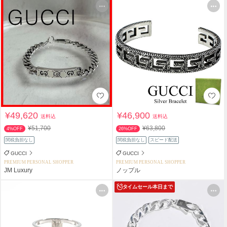
¥49,620
¥46,900
送料込
送料込
¥51,700
¥63,800
4%OFF
26%OFF
関税負担なし
関税負担なし
スピード配送
GUCCI
GUCCI
PREMIUM PERSONAL SHOPPER
PREMIUM PERSONAL SHOPPER
JM Luxury
ノップル
タイムセール
本日まで