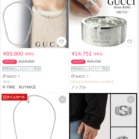
¥83,800
¥14,751
送料込
送料込
¥118,800
¥29,700
29%OFF
50%OFF
関税負担なし
スピード配送
関税負担なし
スピード配送
GUCCI
GUCCI
SHOP
PREMIUM PERSONAL SHOPPER
R-TIME BUYMA店
ノップル
タイムセール