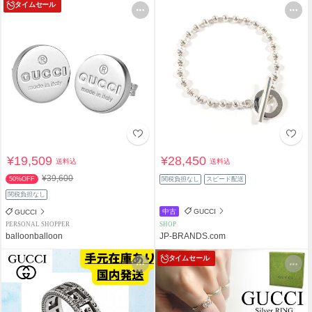
タイムセール
¥19,509
¥28,450
送料込
送料込
¥39,600
50%OFF
関税負担なし
スピード配送
関税負担なし
中古
GUCCI
GUCCI
PERSONAL SHOPPER
SHOP
balloonballoon
JP-BRANDS.com
タイムセール