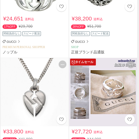
¥24,651
¥38,200
送料込
送料込
¥29,700
¥51,700
17%OFF
26%OFF
関税負担なし
スピード配送
関税負担なし
スピード配送
GUCCI
GUCCI
PREMIUM PERSONAL SHOPPER
SHOP
ノップル
正規ブランド品通販
タイムセール
¥33,800
¥27,720
送料込
送料込