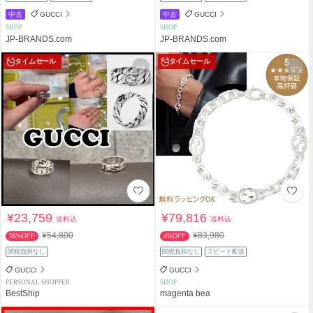
中古
GUCCI
中古
GUCCI
SHOP
SHOP
JP-BRANDS.com
JP-BRANDS.com
タイムセール
タイムセール
¥23,759
¥79,816
送料込
送料込
¥54,800
¥83,980
56%OFF
4%OFF
関税負担なし
関税負担なし
スピード配送
GUCCI
GUCCI
PERSONAL SHOPPER
SHOP
BestShip
magenta bea