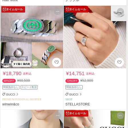
タイムセール
タイムセール
¥18,790
¥14,751
送料込
送料込
¥60,500
¥52,900
68%OFF
72%OFF
関税負担なし
スピード配送
関税負担なし
GUCCI
GUCCI
PREMIUM PERSONAL SHOPPER
SHOP
winwin&co
STELLASTORE
タイムセール