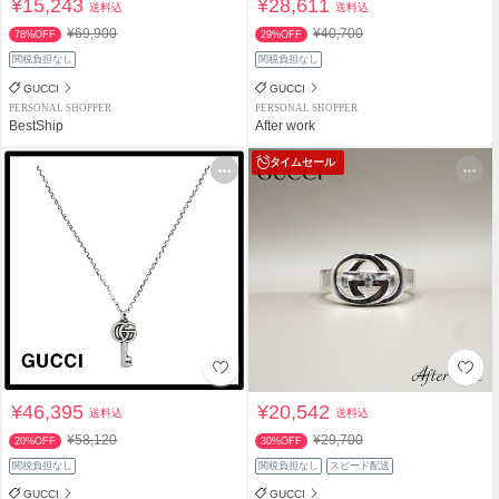
¥15,243
¥28,611
送料込
送料込
¥69,900
¥40,700
78%OFF
29%OFF
関税負担なし
関税負担なし
GUCCI
GUCCI
PERSONAL SHOPPER
PERSONAL SHOPPER
BestShip
After work
タイムセール
¥46,395
¥20,542
送料込
送料込
¥58,120
¥29,700
20%OFF
30%OFF
関税負担なし
関税負担なし
スピード配送
GUCCI
GUCCI