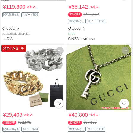
¥119,800
¥65,142
送料込
送料込
¥101,200
関税負担なし
スピード配送
35%OFF
関税負担なし
スピード配送
GUCCI
GUCCI
PERSONAL SHOPPER
SHOP
..:::DIA:::..
GINZA LoveLove
タイムセール
¥29,403
¥49,800
送料込
送料込
¥52,500
¥67,100
43%OFF
25%OFF
関税負担なし
スピード配送
関税負担なし
スピード配送