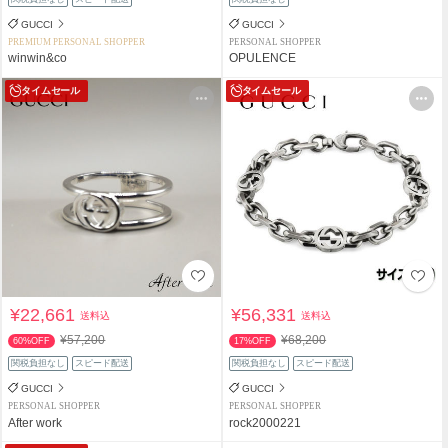
GUCCI
GUCCI
PREMIUM PERSONAL SHOPPER
PERSONAL SHOPPER
winwin&co
OPULENCE
タイムセール
タイムセール
¥22,661
¥56,331
送料込
送料込
¥57,200
¥68,200
60%OFF
17%OFF
関税負担なし
スピード配送
関税負担なし
スピード配送
GUCCI
GUCCI
PERSONAL SHOPPER
PERSONAL SHOPPER
After work
rock2000221