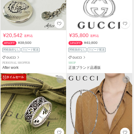
¥20,542
¥35,800
送料込
送料込
¥38,500
¥41,800
46%OFF
14%OFF
関税負担なし
スピード配送
関税負担なし
スピード配送
GUCCI
GUCCI
PERSONAL SHOPPER
SHOP
After work
正規ブランド品通販
タイムセール