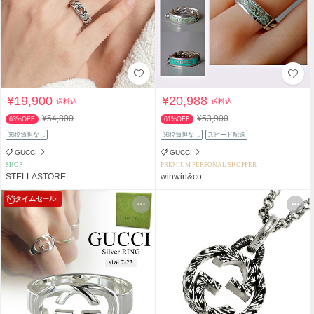
¥19,900
¥20,988
送料込
送料込
¥54,800
¥53,900
63%OFF
61%OFF
関税負担なし
関税負担なし
スピード配送
GUCCI
GUCCI
SHOP
PREMIUM PERSONAL SHOPPER
STELLASTORE
winwin&co
タイムセール