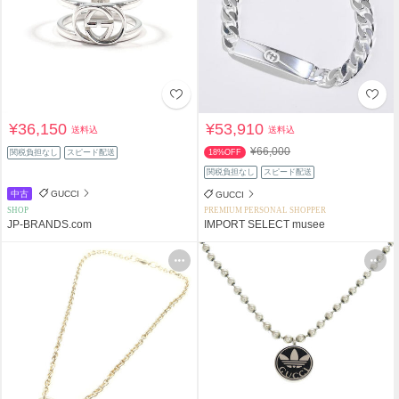
¥36,150
¥53,910
送料込
送料込
¥66,000
関税負担なし
スピード配送
18%OFF
関税負担なし
スピード配送
中古
GUCCI
GUCCI
SHOP
PREMIUM PERSONAL SHOPPER
JP-BRANDS.com
IMPORT SELECT musee