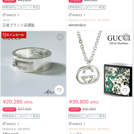
¥41,800
¥44,000
19%OFF
37%OFF
関税負担なし
スピード配送
関税負担なし
スピード配送
GUCCI
GUCCI
SHOP
PREMIUM PERSONAL SHOPPER
正規ブランド品通販
winwin&co
タイムセール
¥20,285
¥39,800
送料込
送料込
¥27,500
¥41,800
26%OFF
4%OFF
関税負担なし
スピード配送
関税負担なし
スピード配送
GUCCI
GUCCI
PERSONAL SHOPPER
PREMIUM PERSONAL SHOPPER
After work
ノップル