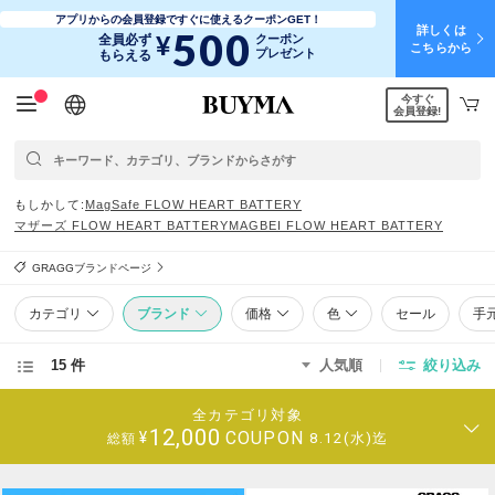
アプリからの会員登録ですぐに使えるクーポンGET！
詳しくは
500
¥
全員必ず
クーポン
こちらから
プレゼント
もらえる
今すぐ
日本語
English
简体中文
繁體中文
会員登録!
もしかして
MagSafe FLOW HEART BATTERY
マザーズ FLOW HEART BATTERY
MAGBEI FLOW HEART BATTERY
GRAGGブランドページ
カテゴリ
ブランド
価格
色
セール
手
15 件
人気順
絞り込み
全カテゴリ対象
12,000
COUPON
¥
8.12(水)迄
総額