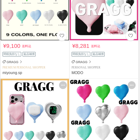
¥9,100
¥8,281
送料込
送料込
関税負担なし
返品補償
関税負担なし
返品補償
GRAGG
GRAGG
PREMIUM PERSONAL SHOPPER
PERSONAL SHOPPER
miyoung.sp
MODO