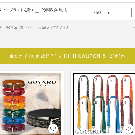
ノーブランドを除く
関税負担なし
価格
¥
ゴヤール)商品一覧
ペット用品(ライフスタイル)
12,000
COUPON
¥
8.12(水)迄
全カテゴリ対象
総額