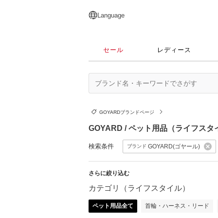
English
日本語
简体中文
繁體中文
Language
セール
レディース
GOYARDブランドページ
GOYARD / ペット用品（ライフス
検索条件
GOYARD(ゴヤール)
ブランド
さらに絞り込む
カテゴリ（ライフスタイル）
ペット用品全て
首輪・ハーネス・リード