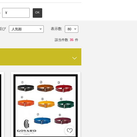
～
OK
¥
並び
表示数
該当件数
35
件