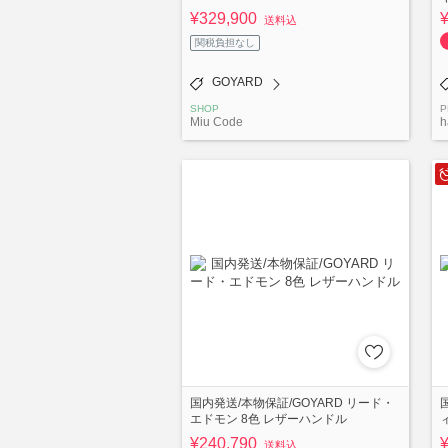
¥329,900
送料込
関税負担なし
GOYARD
SHOP
P
Miu Code
h
国内発送/本物保証/GOYARD リード・
エドモン 8色 レザーハンドル
¥240,790
送料込