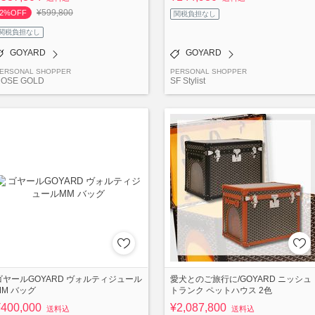
¥599,800
2%OFF
関税負担なし
関税負担なし
GOYARD
GOYARD
ERSONAL SHOPPER
PERSONAL SHOPPER
OSE GOLD
SF Stylist
ゴヤールGOYARD ヴォルティジュール
愛犬とのご旅行に/GOYARD ニッシュ
MM バッグ
トランク ペットハウス 2色
¥400,000
¥2,087,800
送料込
送料込