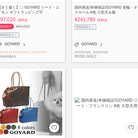
【すぐ届く】〇 GOYARD リード・エ
国内発送/本物保証/GOYARD 首輪・オ
ドモン ギフトラッピング可
スカール 8色 小型犬＆猫
¥97,020
¥241,780
送料込
送料込
¥99,000
2%OFF
関税負担なし
関税負担なし
GOYARD
GOYARD
REMIUM PERSONAL SHOPPER
PERSONAL SHOPPER
inwin&co
ROSE GOLD