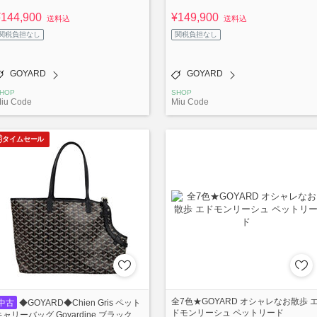
¥144,900
¥149,900
送料込
送料込
関税負担なし
関税負担なし
GOYARD
GOYARD
HOP
SHOP
iu Code
Miu Code
タイムセール
全7色★GOYARD オシャレなお散歩 
中古
◆GOYARD◆Chien Gris ペット
ドモンリーシュ ペットリード
キャリーバッグ Goyardine ブラック