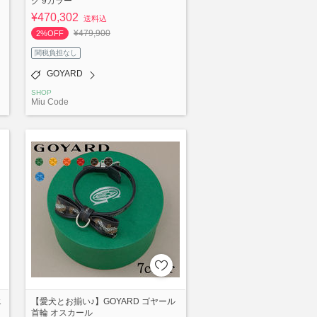
グ 9カラー
¥470,302
送料込
¥479,900
2%OFF
関税負担なし
GOYARD
SHOP
Miu Code
エ
【愛犬とお揃い♪】GOYARD ゴヤール
首輪 オスカール