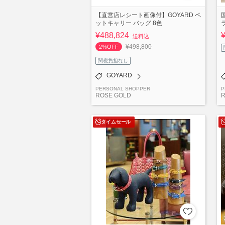
【直営店レシート画像付】GOYARD ペ
ットキャリー バッグ 8色
¥488,824
送料込
¥498,800
2%OFF
関税負担なし
GOYARD
PERSONAL SHOPPER
P
ROSE GOLD
R
タイムセール