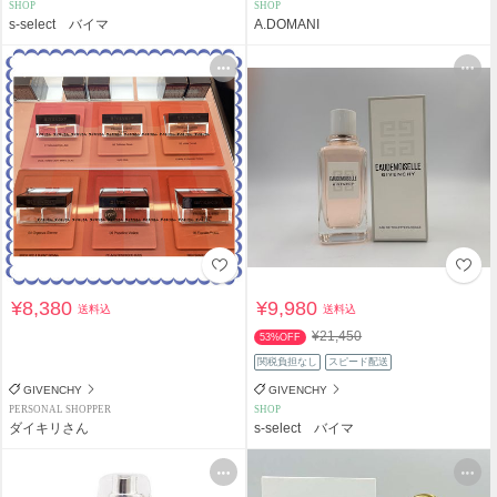
SHOP
SHOP
s-select バイマ
A.DOMANI
¥8,380
¥9,980
送料込
送料込
¥21,450
53%OFF
関税負担なし
スピード配送
GIVENCHY
GIVENCHY
PERSONAL SHOPPER
SHOP
ダイキリさん
s-select バイマ