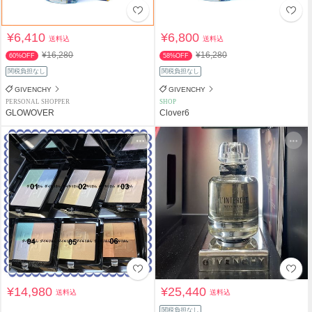
¥6,410
¥6,800
送料込
送料込
¥16,280
¥16,280
60%OFF
58%OFF
関税負担なし
関税負担なし
GIVENCHY
GIVENCHY
PERSONAL SHOPPER
SHOP
GLOWOVER
Clover6
¥14,980
¥25,440
送料込
送料込
関税負担なし