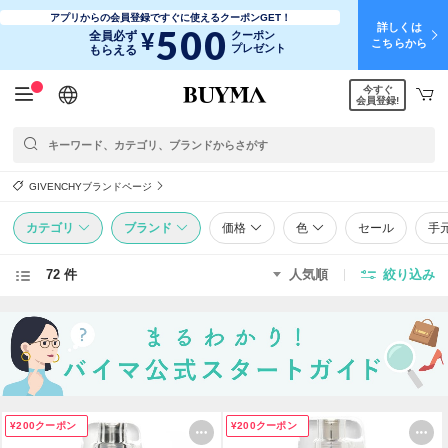
アプリからの会員登録ですぐに使えるクーポンGET！
詳しくは
500
¥
全員必ず
クーポン
こちらから
プレゼント
もらえる
今すぐ
日本語
English
简体中文
繁體中文
会員登録!
GIVENCHYブランドページ
カテゴリ
ブランド
価格
色
セール
手
72 件
人気順
絞り込み
¥200クーポン
¥200クーポン