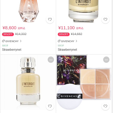
¥8,600
¥11,100
送料込
送料込
¥14,332
¥14,682
39%OFF
24%OFF
GIVENCHY
GIVENCHY
SHOP
SHOP
Strawberrynet
Strawberrynet