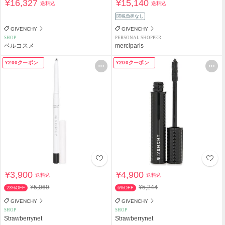
¥16,327
¥15,140
送料込
送料込
関税負担なし
GIVENCHY
GIVENCHY
SHOP
PERSONAL SHOPPER
ベルコスメ
merciparis
¥200クーポン
¥200クーポン
¥3,900
¥4,900
送料込
送料込
¥5,069
¥5,244
23%OFF
6%OFF
GIVENCHY
GIVENCHY
SHOP
SHOP
Strawberrynet
Strawberrynet