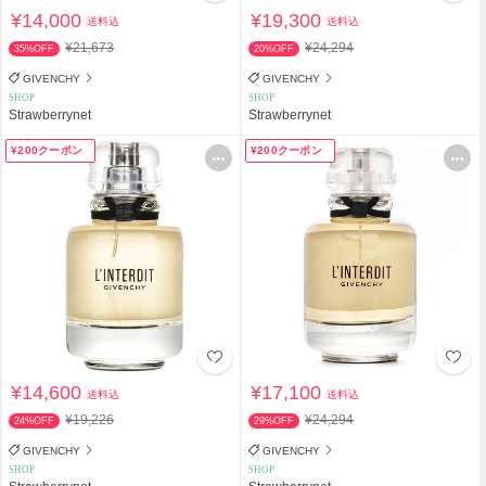
¥14,000
¥19,300
送料込
送料込
¥21,673
¥24,294
35%OFF
20%OFF
GIVENCHY
GIVENCHY
SHOP
SHOP
Strawberrynet
Strawberrynet
¥200クーポン
¥200クーポン
¥14,600
¥17,100
送料込
送料込
¥19,226
¥24,294
24%OFF
29%OFF
GIVENCHY
GIVENCHY
SHOP
SHOP