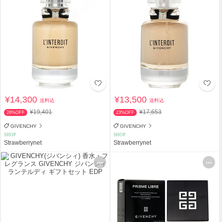
¥14,300
¥13,500
送料込
送料込
¥19,401
¥17,653
26%OFF
23%OFF
GIVENCHY
GIVENCHY
SHOP
SHOP
Strawberrynet
Strawberrynet