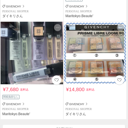
GIVENCHY
GIVENCHY
PERSONAL SHOPPER
PERSONAL SHOPPER
ダイキリさん
Maritokyo.Beaute'
¥7,680
¥14,800
送料込
送料込
関税負担なし
GIVENCHY
GIVENCHY
PERSONAL SHOPPER
PERSONAL SHOPPER
Maritokyo.Beaute'
ダイキリさん