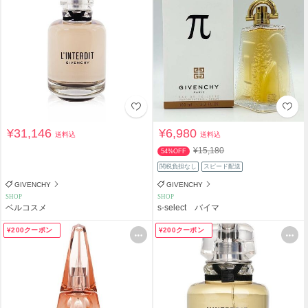
¥31,146
¥6,980
送料込
送料込
¥15,180
54%OFF
関税負担なし
スピード配送
GIVENCHY
GIVENCHY
SHOP
SHOP
ベルコスメ
s-select バイマ
¥200クーポン
¥200クーポン