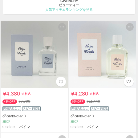
GIVENCHY
ビューティー
人気アイテムランキングを見る
¥4,380
¥4,280
送料込
送料込
¥7,700
¥11,440
43%OFF
62%OFF
関税負担なし
スピード配送
関税負担なし
スピード配送
GIVENCHY
GIVENCHY
SHOP
SHOP
s-select バイマ
s-select バイマ