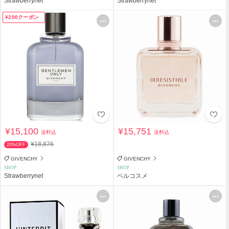
Strawberrynet
Strawberrynet
¥200クーポン
¥15,100
¥15,751
送料込
送料込
¥18,876
20%OFF
GIVENCHY
GIVENCHY
SHOP
SHOP
Strawberrynet
ベルコスメ