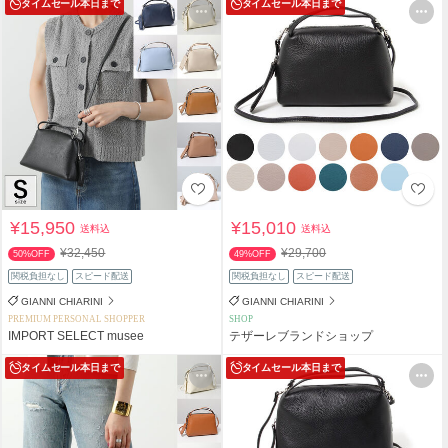
タイムセール
本日まで
タイムセール
本日まで
¥15,950
¥15,010
送料込
送料込
¥32,450
¥29,700
50%OFF
49%OFF
関税負担なし
スピード配送
関税負担なし
スピード配送
GIANNI CHIARINI
GIANNI CHIARINI
PREMIUM PERSONAL SHOPPER
SHOP
IMPORT SELECT musee
テザーレブランドショップ
タイムセール
本日まで
タイムセール
本日まで