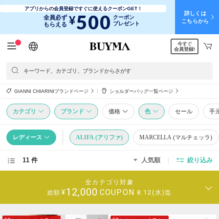
アプリからの会員登録ですぐに使えるクーポンGET！
詳しくは
500
¥
全員必ず
クーポン
こちらから
プレゼント
もらえる
今すぐ
日本語
English
简体中文
繁體中文
会員登録!
GIANNI CHIARINIブランドページ
ショルダーバッグ一覧ページ
カテゴリ
ブランド
価格
色
セール
手
レディース
ALIFA (アリファ)
MARCELLA (マルチェッラ)
11 件
人気順
絞り込み
全カテゴリ対象
12,000
COUPON
¥
8.12(水)迄
総額