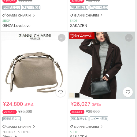
¥29,700
¥32,450
43%OFF
33%OFF
関税負担なし
スピード配送
関税負担なし
スピード配送
GIANNI CHIARINI
GIANNI CHIARINI
SHOP
SHOP
GINZA LoveLove
SAKAZEN
タイムセール
¥24,800
¥26,027
送料込
送料込
¥35,000
¥39,600
29%OFF
34%OFF
関税負担なし
関税負担なし
スピード配送
GIANNI CHIARINI
GIANNI CHIARINI
PERSONAL SHOPPER
SHOP
Diana_A
SAKAZEN