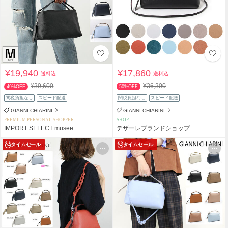
¥19,940
¥17,860
送料込
送料込
¥39,600
¥36,300
49%OFF
50%OFF
関税負担なし
スピード配送
関税負担なし
スピード配送
GIANNI CHIARINI
GIANNI CHIARINI
PREMIUM PERSONAL SHOPPER
SHOP
IMPORT SELECT musee
テザーレブランドショップ
タイムセール
タイムセール