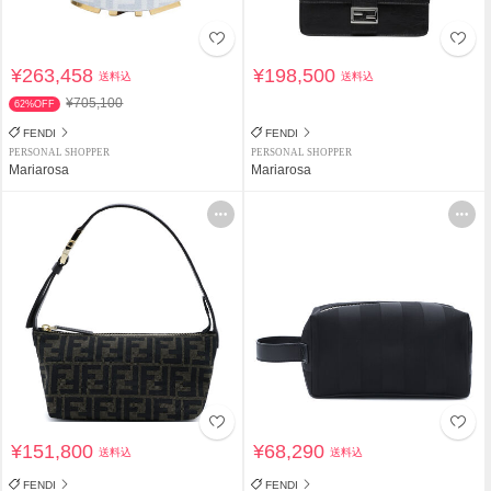
¥263,458
¥198,500
送料込
送料込
¥705,100
62%OFF
FENDI
FENDI
PERSONAL SHOPPER
PERSONAL SHOPPER
Mariarosa
Mariarosa
¥151,800
¥68,290
送料込
送料込
FENDI
FENDI