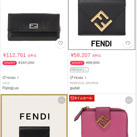
¥112,761
¥58,207
送料込
送料込
¥167,200
¥86,600
32%OFF
32%OFF
関税負担なし
FENDI
FENDI
SHOP
PERSONAL SHOPPER
FlyingLux
gudat
タイムセール