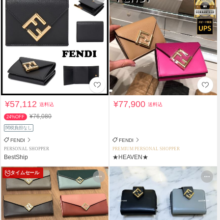
¥57,112
¥77,900
送料込
送料込
¥76,080
24%OFF
関税負担なし
FENDI
FENDI
PERSONAL SHOPPER
PREMIUM PERSONAL SHOPPER
BestShip
★HEAVEN★
タイムセール