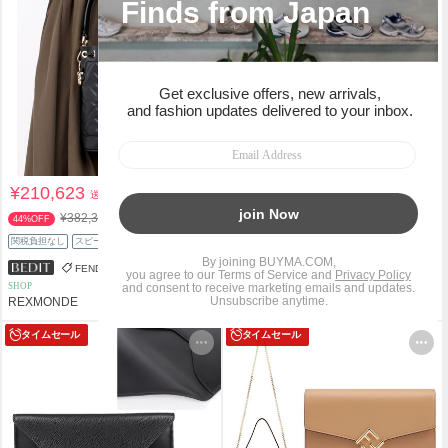
¥210,623
¥220,357
送料込
送料込
¥382,305
¥386,138
44%OFF
42%OFF
関税負担なし
スピード配送
関税負担なし
スピード配送
FENDI
FENDI
SHOP
SHOP
REXMONDE
REXMONDE
タイムセール
タイムセール