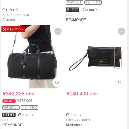
関税負担なし
スピード配送
FENDI
FENDI
PERSONAL SHOPPER
SHOP
Astraios
REXMONDE
タイムセール
¥342,308
¥140,400
送料込
送料込
¥575,006
40%OFF
関税負担なし
スピード配送
FENDI
FENDI
SHOP
PERSONAL SHOPPER
REXMONDE
Mariarosa