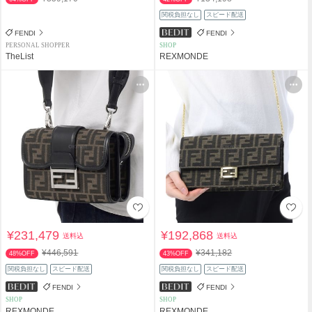
関税負担なし
スピード配送
FENDI
FENDI
PERSONAL SHOPPER
SHOP
TheList
REXMONDE
¥231,479
¥192,868
送料込
送料込
¥446,591
¥341,182
48%OFF
43%OFF
関税負担なし
スピード配送
関税負担なし
スピード配送
FENDI
FENDI
SHOP
SHOP
REXMONDE
REXMONDE