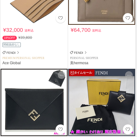
¥32,000
¥64,700
送料込
送料込
¥39,800
19%OFF
関税負担なし
FENDI
FENDI
PREMIUM PERSONAL SHOPPER
PERSONAL SHOPPER
Ace Global
美hermosa
タイムセール