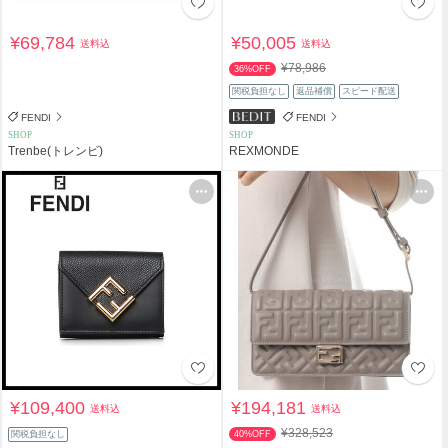
¥69,784
¥50,005
送料込
送料込
¥78,986
36%OFF
関税負担なし
返品補償
スピード配送
FENDI
FENDI
SHOP
SHOP
Trenbe(トレンビ)
REXMONDE
¥109,400
¥194,181
送料込
送料込
¥328,523
関税負担なし
40%OFF