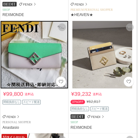
FENDI
FENDI
SHOP
PREMIUM PERSONAL SHOPPER
REXMONDE
★HEAVEN★
¥99,800
¥39,232
送料込
送料込
¥62,817
関税負担なし
スピード配送
37%OFF
関税負担なし
スピード配送
FENDI
FENDI
PERSONAL SHOPPER
SHOP
Anastasio
REXMONDE
タイムセール