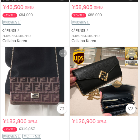
¥46,500
¥58,905
送料込
送料込
¥84,000
¥88,000
44%OFF
33%OFF
関税負担なし
関税負担なし
FENDI
FENDI
PERSONAL SHOPPER
PERSONAL SHOPPER
Collabo Korea
Collabo Korea
¥183,806
¥126,900
送料込
送料込
¥319,057
42%OFF
関税負担なし
スピード配送