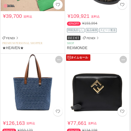
¥39,700
¥109,921
送料込
送料込
¥193,994
43%OFF
関税負担なし
返品補償
スピード配送
FENDI
FENDI
PREMIUM PERSONAL SHOPPER
SHOP
★HEAVEN★
REXMONDE
タイムセール
¥126,163
¥77,661
送料込
送料込
¥359,170
¥134,198
64%OFF
42%OFF