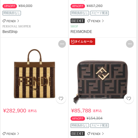
¥84,000
¥467,260
18%OFF
46%OFF
関税負担なし
関税負担なし
スピード配送
FENDI
FENDI
PERSONAL SHOPPER
SHOP
BestShip
REXMONDE
タイムセール
¥282,900
¥85,788
送料込
送料込
¥154,304
44%OFF
関税負担なし
スピード配送
FENDI
FENDI