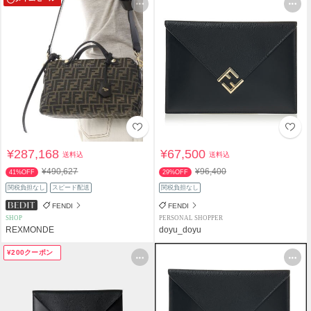
¥287,168
¥67,500
送料込
送料込
¥490,627
¥96,400
41%OFF
29%OFF
関税負担なし
スピード配送
関税負担なし
FENDI
FENDI
SHOP
PERSONAL SHOPPER
REXMONDE
doyu_doyu
¥200クーポン