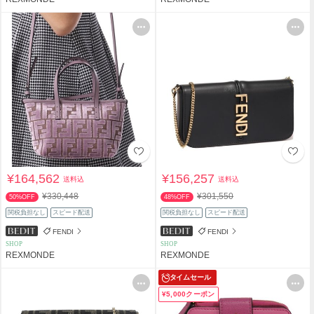
¥164,562
¥156,257
送料込
送料込
¥330,448
¥301,550
50%OFF
48%OFF
関税負担なし
スピード配送
関税負担なし
スピード配送
FENDI
FENDI
SHOP
SHOP
REXMONDE
REXMONDE
タイムセール
¥5,000クーポン