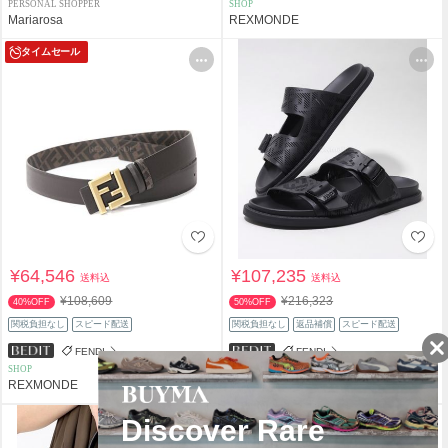
PERSONAL SHOPPER
SHOP
Mariarosa
REXMONDE
タイムセール
¥64,546
¥107,235
送料込
送料込
¥108,609
¥216,323
40%OFF
50%OFF
関税負担なし
スピード配送
関税負担なし
返品補償
スピード配送
FENDI
FENDI
SHOP
SHOP
REXMONDE
REXMONDE