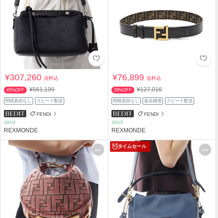
¥307,260
¥76,899
送料込
送料込
¥561,199
¥127,016
45%OFF
39%OFF
関税負担なし
スピード配送
関税負担なし
返品補償
スピード配送
FENDI
FENDI
SHOP
SHOP
REXMONDE
REXMONDE
タイムセール