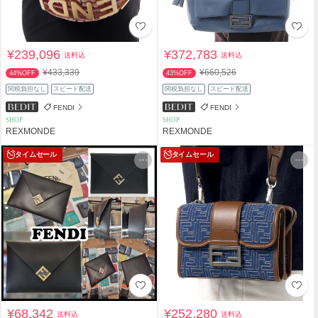
¥239,096
¥372,783
送料込
送料込
¥433,339
¥660,526
44%OFF
43%OFF
関税負担なし
スピード配送
関税負担なし
スピード配送
FENDI
FENDI
SHOP
SHOP
REXMONDE
REXMONDE
タイムセール
タイムセール
¥68,342
¥252,280
送料込
送料込