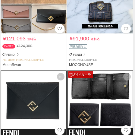
¥121,093
¥91,900
送料込
送料込
¥124,300
2%OFF
関税負担なし
FENDI
FENDI
PREMIUM PERSONAL SHOPPER
PERSONAL SHOPPER
MoonSwan
MOCOHOUSE
タイムセール