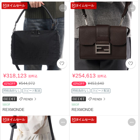
タイムセール
タイムセール
¥318,123
¥254,613
送料込
送料込
¥544,972
¥453,640
41%OFF
43%OFF
関税負担なし
スピード配送
関税負担なし
スピード配送
FENDI
FENDI
SHOP
SHOP
REXMONDE
REXMONDE
タイムセール
タイムセール