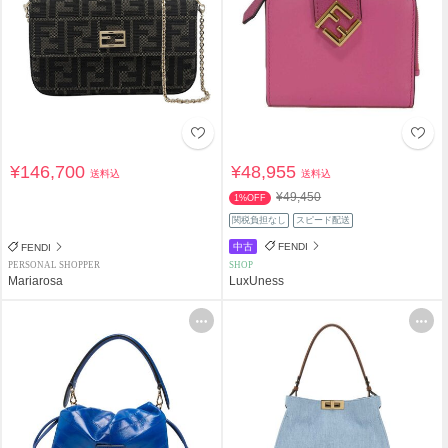
¥146,700
¥48,955
送料込
送料込
¥49,450
1%OFF
関税負担なし
スピード配送
中古
FENDI
FENDI
PERSONAL SHOPPER
SHOP
Mariarosa
LuxUness