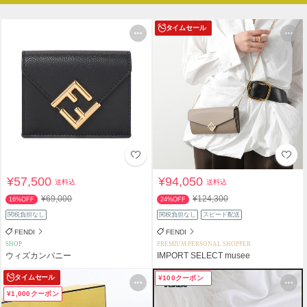
タイムセール
¥57,500
¥94,050
送料込
送料込
¥69,000
¥124,300
16%OFF
24%OFF
関税負担なし
関税負担なし
スピード配送
FENDI
FENDI
SHOP
PREMIUM PERSONAL SHOPPER
ウィズカンパニー
IMPORT SELECT musee
タイムセール
¥100クーポン
¥1,000クーポン