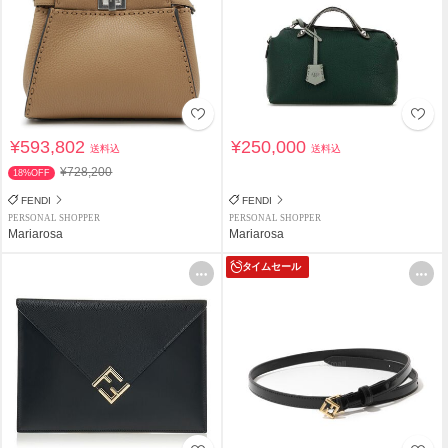
¥593,802
¥250,000
送料込
送料込
¥728,200
18%OFF
FENDI
FENDI
PERSONAL SHOPPER
PERSONAL SHOPPER
Mariarosa
Mariarosa
タイムセール