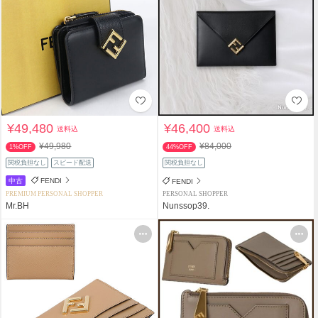
¥49,480
¥46,400
送料込
送料込
¥49,980
¥84,000
1%OFF
44%OFF
関税負担なし
スピード配送
関税負担なし
中古
FENDI
FENDI
PREMIUM PERSONAL SHOPPER
PERSONAL SHOPPER
Mr.BH
Nunssop39.