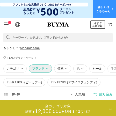
アプリからの会員登録ですぐに使えるクーポンGET！
詳しくは
500
¥
全員必ず
クーポン
こちらから
プレゼント
もらえる
今すぐ
日本語
English
简体中文
繁體中文
会員登録!
もしかして
Aloha
alo
aeae
FENDIブランドページ
カテゴリ
ブランド
価格
色
セール
手
PEEKABOO (ピーカブー)
F IS FENDI (エフイズフェンディ)
84 件
人気順
絞り込み
全カテゴリ対象
12,000
COUPON
¥
8.12(水)迄
総額