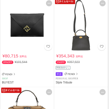
タイムセール
¥80,715
¥354,343
送料込
送料込
¥101,544
¥357,923
20%OFF
1%OFF
関税負担なし
中古
FENDI
FENDI
SHOP
PERSONAL SHOPPER
BUYEST
Style Tribute
タイムセール