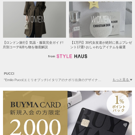
WOMEN
WOMEN
【ロンドン旅行】気温・服装完全ガイド!
【1万円】30代女友達が絶対に喜ぶプレゼ
月別コーデ&持ち物を徹底解説
ント17選!-おしゃれなアイテムを厳選
PUCCI
もっと見る
"Emilio Pucci(エミリオプッチ)イタリアのナポリ出身のデザイナー、エミリオ・プッチによって1947年に誕生。エミリオ・プッチは「Prince of Prints（プリントの王子）」の異名を持ち、鮮明なプリント柄と大胆な図柄の、通称「プッチ柄」が特徴。 エミリオ・プッチはマリリン・モンロー、エリザベス・テーラーなど、アメリカを中心に各国のセレブに受け入れられ、現在でも世界の女性の憧れ。"