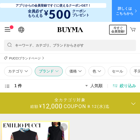
アプリからの会員登録ですぐに使えるクーポンGET！
詳しくは
500
¥
全員必ず
クーポン
こちらから
プレゼント
もらえる
今すぐ
日本語
English
简体中文
繁體中文
会員登録!
PUCCIブランドページ
カテゴリ
ブランド
価格
色
セール
手
1 件
人気順
絞り込み
全カテゴリ対象
12,000
COUPON
¥
8.12(水)迄
総額