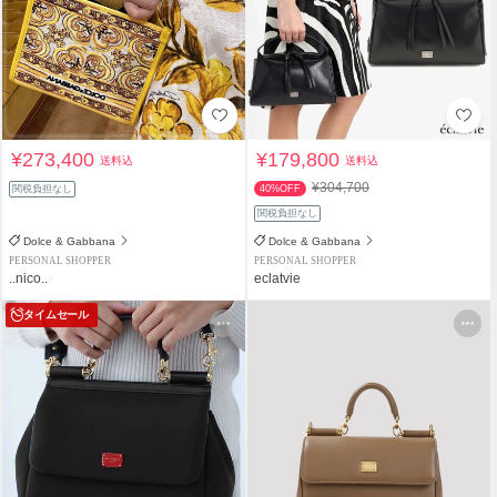
¥273,400
¥179,800
送料込
送料込
¥304,700
関税負担なし
40%OFF
関税負担なし
Dolce & Gabbana
Dolce & Gabbana
PERSONAL SHOPPER
PERSONAL SHOPPER
..nico..
eclatvie
タイムセール