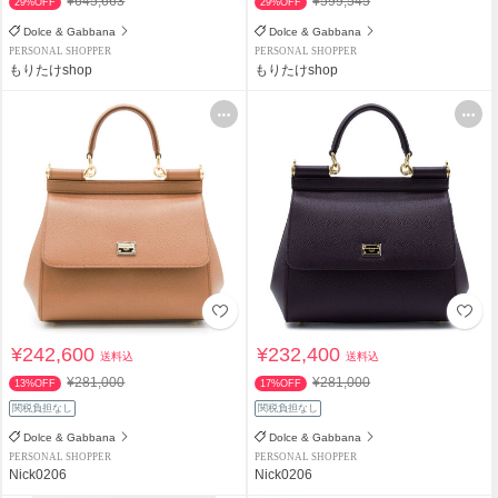
¥645,663
¥599,545
29%OFF
29%OFF
Dolce & Gabbana
Dolce & Gabbana
PERSONAL SHOPPER
PERSONAL SHOPPER
もりたけshop
もりたけshop
¥242,600
¥232,400
送料込
送料込
¥281,000
¥281,000
13%OFF
17%OFF
関税負担なし
関税負担なし
Dolce & Gabbana
Dolce & Gabbana
PERSONAL SHOPPER
PERSONAL SHOPPER
Nick0206
Nick0206