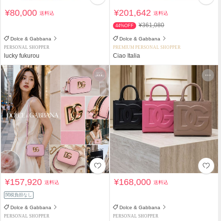
¥80,000
¥201,642
送料込
送料込
¥361,080
44%OFF
Dolce & Gabbana
Dolce & Gabbana
PERSONAL SHOPPER
PREMIUM PERSONAL SHOPPER
lucky fukurou
Ciao Italia
¥157,920
¥168,000
送料込
送料込
関税負担なし
Dolce & Gabbana
Dolce & Gabbana
PERSONAL SHOPPER
PERSONAL SHOPPER