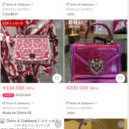
Dolce & Gabbana
Dolce & Gabbana
PERSONAL SHOPPER
PERSONAL SHOPPER
Coco&LH
..nico..
タイムセール
¥104,088
¥290,000
送料込
送料込
¥105,600
1%OFF
Dolce & Gabbana
Dolce & Gabbana
PERSONAL SHOPPER
PERSONAL SHOPPER
Moda de Gloria 68
..nico..