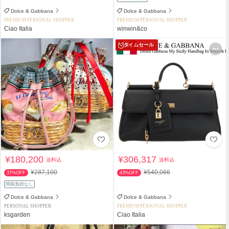
Dolce & Gabbana
Dolce & Gabbana
PREMIUM PERSONAL SHOPPER
PREMIUM PERSONAL SHOPPER
Ciao Italia
winwin&co
タイムセール
¥180,200
¥306,317
送料込
送料込
¥287,100
¥540,066
37%OFF
43%OFF
関税負担なし
Dolce & Gabbana
Dolce & Gabbana
PERSONAL SHOPPER
PREMIUM PERSONAL SHOPPER
ksgarden
Ciao Italia