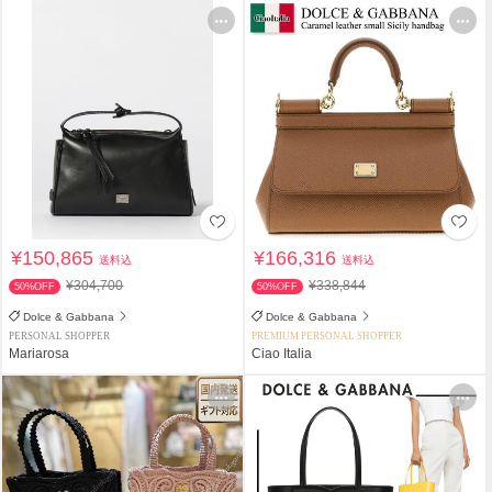
¥150,865
¥166,316
送料込
送料込
¥304,700
¥338,844
50%OFF
50%OFF
Dolce & Gabbana
Dolce & Gabbana
PERSONAL SHOPPER
PREMIUM PERSONAL SHOPPER
Mariarosa
Ciao Italia