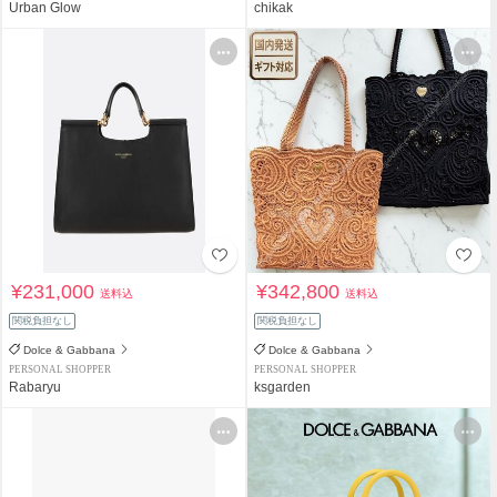
Urban Glow
chikak
¥231,000
¥342,800
送料込
送料込
関税負担なし
関税負担なし
Dolce & Gabbana
Dolce & Gabbana
PERSONAL SHOPPER
PERSONAL SHOPPER
Rabaryu
ksgarden