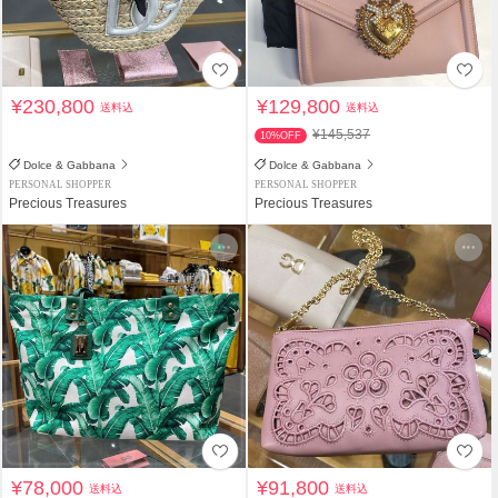
¥230,800
¥129,800
送料込
送料込
¥145,537
10%OFF
Dolce & Gabbana
Dolce & Gabbana
PERSONAL SHOPPER
PERSONAL SHOPPER
Precious Treasures
Precious Treasures
¥78,000
¥91,800
送料込
送料込