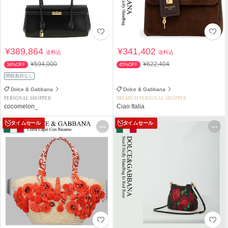
¥389,864
¥341,402
送料込
送料込
¥594,000
¥622,404
34%OFF
45%OFF
関税負担なし
Dolce & Gabbana
Dolce & Gabbana
PERSONAL SHOPPER
PREMIUM PERSONAL SHOPPER
cocomelon_
Ciao Italia
タイムセール
タイムセール