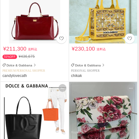
¥211,300
¥230,100
送料込
送料込
¥436,675
51%OFF
Dolce & Gabbana
Dolce & Gabbana
PREMIUM PERSONAL SHOPPER
PERSONAL SHOPPER
candylovecath
chikak