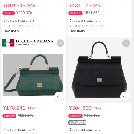
¥819,849
¥431,073
送料込
送料込
¥899,370
¥531,563
8%OFF
18%OFF
Dolce & Gabbana
Dolce & Gabbana
PREMIUM PERSONAL SHOPPER
PREMIUM PERSONAL SHOPPER
Ciao Italia
Ciao Italia
¥178,941
¥304,600
送料込
送料込
¥238,248
¥406,130
24%OFF
25%OFF
関税負担なし
Dolce & Gabbana
Dolce & Gabbana