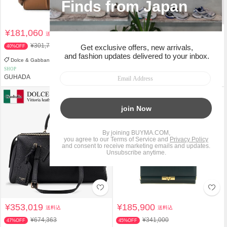
¥181,060
¥349,057
送料込
送料込
¥301,786
40%OFF
Dolce & Gabbana
Dolce & Gabbana
SHOP
PERSONAL SHOPPER
GUHADA
もりたけshop
¥353,019
¥185,900
送料込
送料込
¥674,363
¥341,000
47%OFF
45%OFF