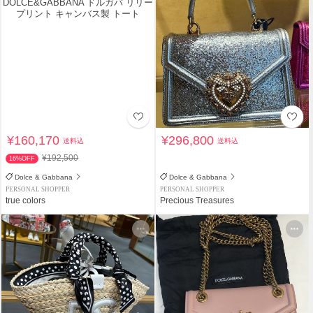
¥160,170
¥296,800
送料込
送料込
¥192,500
16%OFF
Dolce & Gabbana
Dolce & Gabbana
PERSONAL SHOPPER
PERSONAL SHOPPER
true colors
Precious Treasures