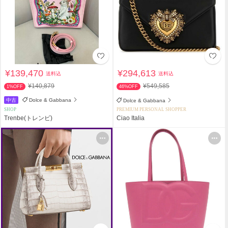
¥139,470
¥294,613
送料込
送料込
¥140,879
¥549,585
1%OFF
46%OFF
中古
Dolce & Gabbana
Dolce & Gabbana
SHOP
PREMIUM PERSONAL SHOPPER
Trenbe(トレンビ)
Ciao Italia