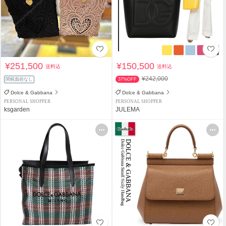
¥251,500
¥150,500
送料込
送料込
¥242,000
関税負担なし
37%OFF
Dolce & Gabbana
Dolce & Gabbana
PERSONAL SHOPPER
PERSONAL SHOPPER
ksgarden
JULEMA