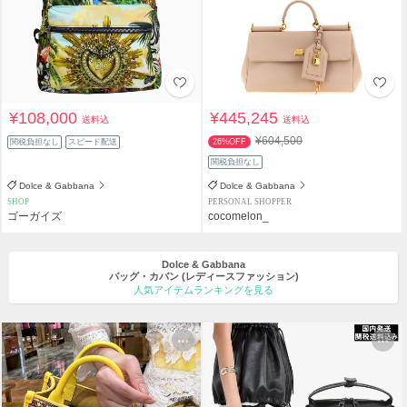
¥108,000
¥445,245
送料込
送料込
¥604,500
関税負担なし
スピード配送
26%OFF
関税負担なし
Dolce & Gabbana
Dolce & Gabbana
SHOP
PERSONAL SHOPPER
ゴーガイズ
cocomelon_
Dolce & Gabbana
バッグ・カバン
(レディースファッション)
人気アイテムランキングを見る