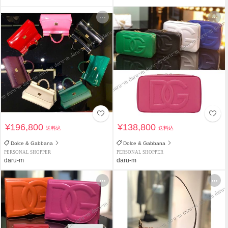
¥196,800
¥138,800
送料込
送料込
Dolce & Gabbana
Dolce & Gabbana
PERSONAL SHOPPER
PERSONAL SHOPPER
daru-m
daru-m