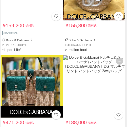
¥159,200
¥155,800
送料込
送料込
関税負担なし
Dolce & Gabbana
Dolce & Gabbana
PERSONAL SHOPPER
PERSONAL SHOPPER
*Import Life*
vermilion boutique
¥471,200
¥188,000
送料込
送料込