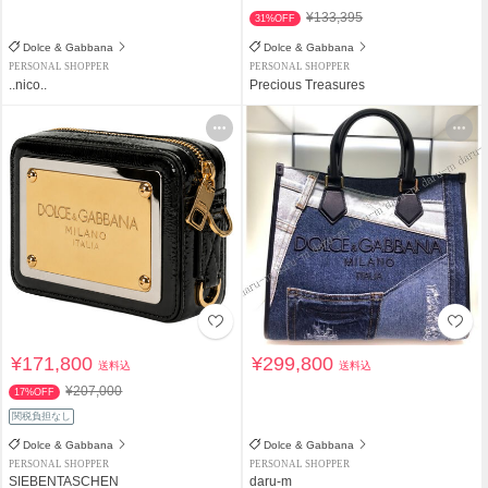
¥133,395
31%OFF
Dolce & Gabbana
Dolce & Gabbana
PERSONAL SHOPPER
PERSONAL SHOPPER
..nico..
Precious Treasures
¥171,800
¥299,800
送料込
送料込
¥207,000
17%OFF
関税負担なし
Dolce & Gabbana
Dolce & Gabbana
PERSONAL SHOPPER
PERSONAL SHOPPER
SIEBENTASCHEN
daru-m