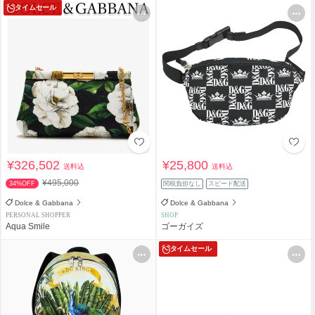
タイムセール
¥326,502
¥25,800
送料込
送料込
¥495,000
34%OFF
関税負担なし
スピード配送
Dolce & Gabbana
Dolce & Gabbana
PERSONAL SHOPPER
SHOP
Aqua Smile
ゴーガイズ
タイムセール