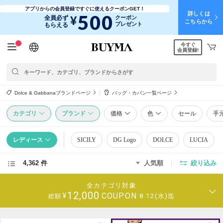
アプリからの会員登録ですぐに使えるクーポンGET！
詳しくは
500
¥
全員必ず
クーポン
こちらから
プレゼント
もらえる
今すぐ
日本語
English
简体中文
繁體中文
会員登録!
Dolce & Gabbanaブランドページ
バッグ・カバン一覧ページ
カテゴリ
ブランド
価格
色
セール
手
レディース
SICILY
DG Logo
DOLCE
LUCIA
4,362 件
人気順
絞り込み
全カテゴリ対象
12,000
COUPON
¥
8.12(水)迄
総額