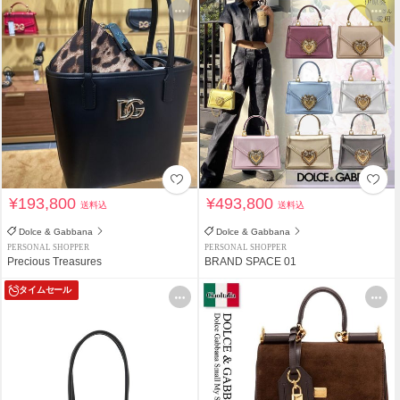
¥193,800
¥493,800
送料込
送料込
Dolce & Gabbana
Dolce & Gabbana
PERSONAL SHOPPER
PERSONAL SHOPPER
Precious Treasures
BRAND SPACE 01
タイムセール