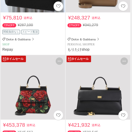
¥75,810
¥248,327
送料込
送料込
¥287,100
¥341,279
73%OFF
27%OFF
関税負担なし
スピード配送
Dolce & Gabbana
Dolce & Gabbana
SHOP
PERSONAL SHOPPER
Repay
もりたけshop
タイムセール
タイムセール
¥453,378
¥421,932
送料込
送料込