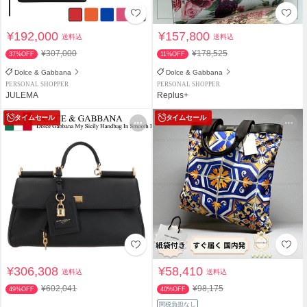
¥192,000
¥157,800
送料込
送料込
¥307,000
¥178,525
37%OFF
11%OFF
Dolce & Gabbana
Dolce & Gabbana
PERSONAL SHOPPER
PERSONAL SHOPPER
JULEMA
Replus+
タイムセール
タイムセール
¥306,308
¥58,410
送料込
送料込
¥602,041
¥98,175
49%OFF
40%OFF
関税負担なし