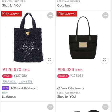
PERSONAL SHOPPER
PERSONAL SHOPPER
Shop for YOU
Coco bear
タイムセール
タイムセール
¥126,670
¥96,026
送料込
送料込
¥127,950
¥128,082
1%OFF
25%OFF
関税負担なし
スピード配送
中古
Dolce & Gabbana
Dolce & Gabbana
SHOP
PERSONAL SHOPPER
LuxUness
Shop for YOU