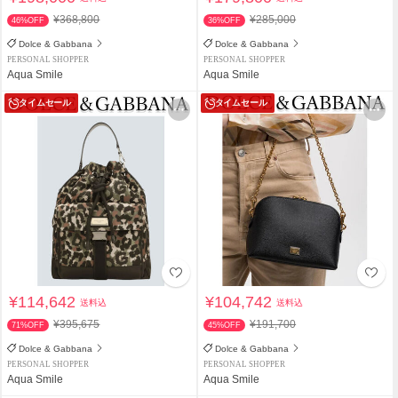
¥368,800
¥285,000
46%OFF
36%OFF
Dolce & Gabbana
Dolce & Gabbana
PERSONAL SHOPPER
PERSONAL SHOPPER
Aqua Smile
Aqua Smile
タイムセール
タイムセール
¥114,642
¥104,742
送料込
送料込
¥395,675
¥191,700
71%OFF
45%OFF
Dolce & Gabbana
Dolce & Gabbana
PERSONAL SHOPPER
PERSONAL SHOPPER
Aqua Smile
Aqua Smile