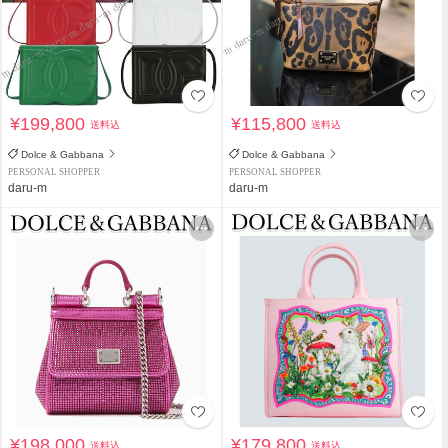
¥199,800
¥115,800
送料込
送料込
Dolce & Gabbana
Dolce & Gabbana
PERSONAL SHOPPER
PERSONAL SHOPPER
daru-m
daru-m
¥198,000
¥179,800
送料込
送料込