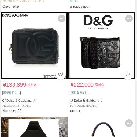
PREMIUM PERSONAL SHOPPER
SHOP
Ciao Italia
shoppyspot
¥139,899
¥222,000
送料込
送料込
関税負担なし
関税負担なし
Dolce & Gabbana
Dolce & Gabbana
PERSONAL SHOPPER
PERSONAL SHOPPER
Nunssop39.
uruou