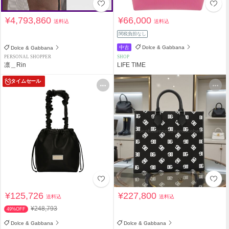
¥4,793,860
¥66,000
送料込
送料込
関税負担なし
中古
Dolce & Gabbana
Dolce & Gabbana
PERSONAL SHOPPER
SHOP
凛＿Rin
LIFE TIME
タイムセール
¥125,726
¥227,800
送料込
送料込
¥248,793
49%OFF
Dolce & Gabbana
Dolce & Gabbana