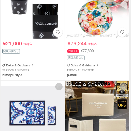
¥21,000
¥76,244
送料込
送料込
¥77,800
関税負担なし
2%OFF
関税負担なし
Dolce & Gabbana
Dolce & Gabbana
PERSONAL SHOPPER
PERSONAL SHOPPER
himepu style
p-marl