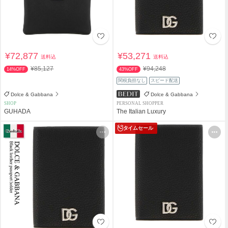
¥72,877
¥53,271
送料込
送料込
¥85,127
¥94,248
14%OFF
43%OFF
関税負担なし
スピード配送
Dolce & Gabbana
Dolce & Gabbana
SHOP
PERSONAL SHOPPER
GUHADA
The Italian Luxury
タイムセール