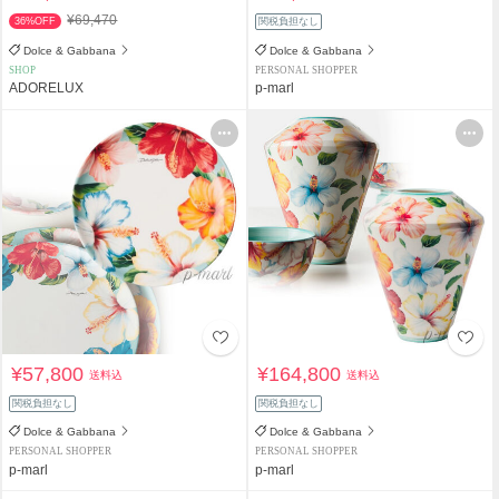
¥69,470
36%OFF
関税負担なし
Dolce & Gabbana
Dolce & Gabbana
SHOP
PERSONAL SHOPPER
ADORELUX
p-marl
¥57,800
¥164,800
送料込
送料込
関税負担なし
関税負担なし
Dolce & Gabbana
Dolce & Gabbana
PERSONAL SHOPPER
PERSONAL SHOPPER
p-marl
p-marl