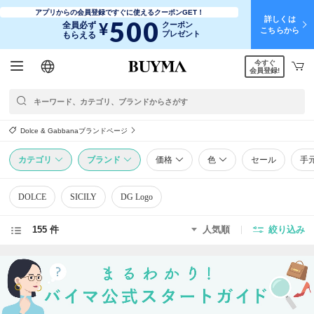
アプリからの会員登録ですぐに使えるクーポンGET！
詳しくは
500
¥
全員必ず
クーポン
こちらから
プレゼント
もらえる
今すぐ
日本語
English
简体中文
繁體中文
会員登録!
Dolce & Gabbanaブランドページ
カテゴリ
ブランド
価格
色
セール
手
DOLCE
SICILY
DG Logo
155 件
人気順
絞り込み