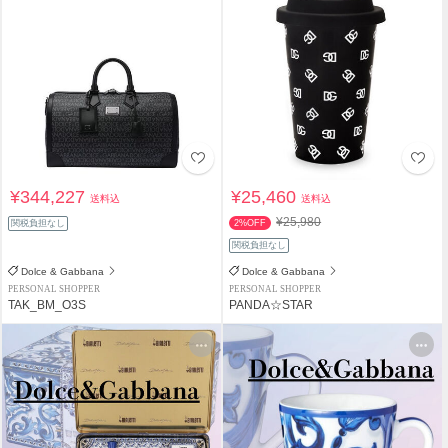
¥344,227
¥25,460
送料込
送料込
¥25,980
関税負担なし
2%OFF
関税負担なし
Dolce & Gabbana
Dolce & Gabbana
PERSONAL SHOPPER
PERSONAL SHOPPER
TAK_BM_O3S
PANDA☆STAR