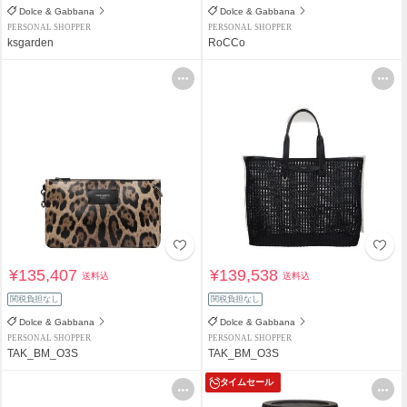
Dolce & Gabbana
Dolce & Gabbana
PERSONAL SHOPPER
PERSONAL SHOPPER
ksgarden
RoCCo
¥135,407
¥139,538
送料込
送料込
関税負担なし
関税負担なし
Dolce & Gabbana
Dolce & Gabbana
PERSONAL SHOPPER
PERSONAL SHOPPER
TAK_BM_O3S
TAK_BM_O3S
タイムセール