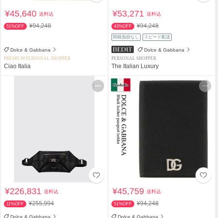
¥45,640
¥53,271
送料込
送料込
¥94,248
¥94,248
51%OFF
43%OFF
関税負担なし
スピード配送
Dolce & Gabbana
Dolce & Gabbana
PREMIUM PERSONAL SHOPPER
PERSONAL SHOPPER
Ciao Italia
The Italian Luxury
¥226,831
¥45,759
送料込
送料込
¥255,994
¥94,248
11%OFF
51%OFF
Dolce & Gabbana
Dolce & Gabbana