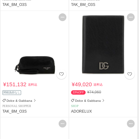
TAK_BM_O3S
TAK_BM_O3S
¥151,132
¥49,020
送料込
送料込
¥74,060
関税負担なし
33%OFF
Dolce & Gabbana
Dolce & Gabbana
PERSONAL SHOPPER
SHOP
TAK_BM_O3S
ADORELUX