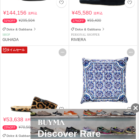
¥144,156
¥45,580
送料込
送料込
¥295,504
¥55,400
51%OFF
17%OFF
Dolce & Gabbana
Dolce & Gabbana
SHOP
PERSONAL SHOPPER
GUHADA
RIVIERA
タイムセール
¥53,638
¥89,950
送料込
送料込
¥70,500
23%OFF
関税負担なし
Dolce & Gabbana
Dolce & Gabbana