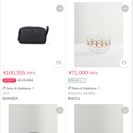
¥100,355
¥71,000
送料込
送料込
¥175,683
42%OFF
関税負担なし
Dolce & Gabbana
Dolce & Gabbana
SHOP
PERSONAL SHOPPER
GUHADA
RoCCo