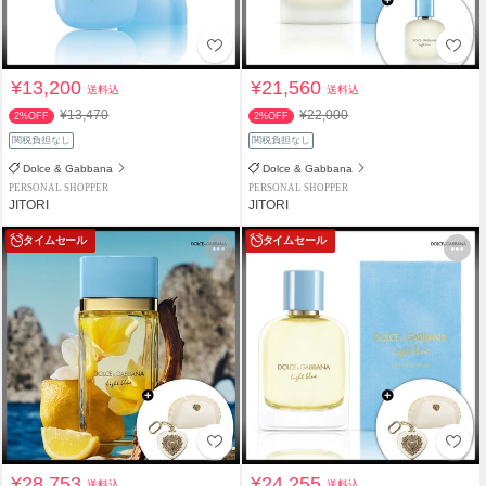
¥13,200
¥21,560
送料込
送料込
¥13,470
¥22,000
2%OFF
2%OFF
関税負担なし
関税負担なし
Dolce & Gabbana
Dolce & Gabbana
PERSONAL SHOPPER
PERSONAL SHOPPER
JITORI
JITORI
タイムセール
タイムセール
¥28,753
¥24,255
送料込
送料込