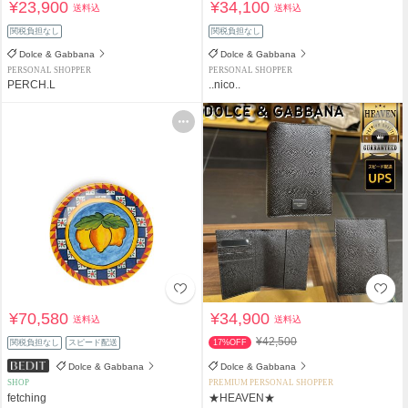
¥23,900
¥34,100
送料込
送料込
関税負担なし
関税負担なし
Dolce & Gabbana
Dolce & Gabbana
PERSONAL SHOPPER
PERSONAL SHOPPER
PERCH.L
..nico..
¥70,580
¥34,900
送料込
送料込
¥42,500
関税負担なし
スピード配送
17%OFF
Dolce & Gabbana
Dolce & Gabbana
SHOP
PREMIUM PERSONAL SHOPPER
fetching
★HEAVEN★