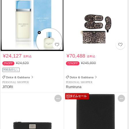
¥24,127
¥70,488
送料込
送料込
¥24,620
¥245,800
2%OFF
71%OFF
関税負担なし
Dolce & Gabbana
Dolce & Gabbana
PERSONAL SHOPPER
PERSONAL SHOPPER
JITORI
Rumiruna
タイムセール