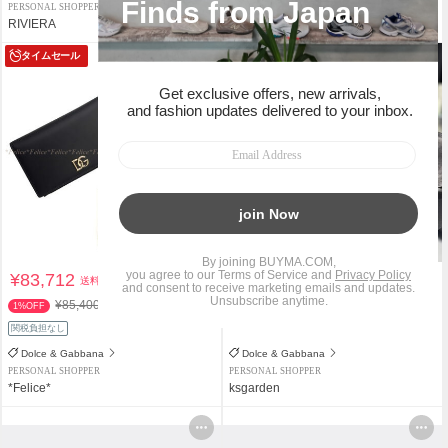
PERSONAL SHOPPER
PERSONAL SHOPPER
RIVIERA
NOVELJAPAN
タイムセール
¥83,712
¥40,000
送料込
送料込
¥85,400
1%OFF
関税負担なし
関税負担なし
Dolce & Gabbana
Dolce & Gabbana
PERSONAL SHOPPER
PERSONAL SHOPPER
*Felice*
ksgarden