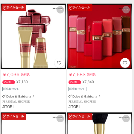
タイムセール
タイムセール
¥7,036
¥7,683
送料込
送料込
¥7,180
¥7,840
2%OFF
2%OFF
関税負担なし
関税負担なし
Dolce & Gabbana
Dolce & Gabbana
PERSONAL SHOPPER
PERSONAL SHOPPER
JITORI
JITORI
タイムセール
タイムセール