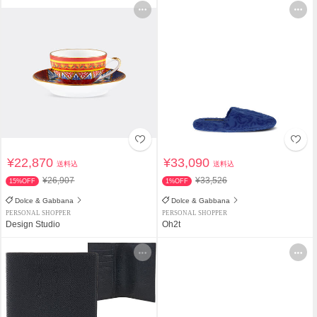
¥22,870
¥33,090
送料込
送料込
¥26,907
¥33,526
15%OFF
1%OFF
Dolce & Gabbana
Dolce & Gabbana
PERSONAL SHOPPER
PERSONAL SHOPPER
Design Studio
Oh2t