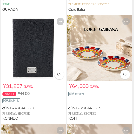
SHOP
PREMIUM PERSONAL SHOPPER
GUHADA
Ciao Italia
¥31,237
¥64,000
送料込
送料込
¥44,000
29%OFF
関税負担なし
関税負担なし
Dolce & Gabbana
Dolce & Gabbana
PERSONAL SHOPPER
PERSONAL SHOPPER
KONNECT
KOTI