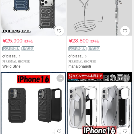
¥25,900
¥28,800
送料込
送料込
関税負担なし
返品補償
関税負担なし
返品補償
DIESEL
DIESEL
PERSONAL SHOPPER
PERSONAL SHOPPER
Welld Style
mahalohauoli
タイムセール
本日まで