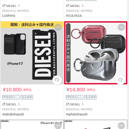
DIESEL
DIESEL
PERSONAL SHOPPER
PERSONAL SHOPPER
Lushera
ricca.ricca
¥10,800
¥14,800
送料込
送料込
関税負担なし
返品補償
関税負担なし
返品補償
DIESEL
DIESEL
PERSONAL SHOPPER
PERSONAL SHOPPER
mahalohauoli
mahalohauoli