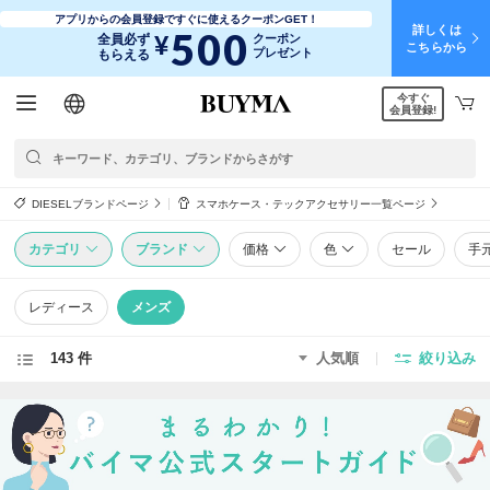
アプリからの会員登録ですぐに使えるクーポンGET！
詳しくは
500
¥
全員必ず
クーポン
こちらから
プレゼント
もらえる
今すぐ
日本語
English
简体中文
繁體中文
会員登録!
DIESELブランドページ
スマホケース・テックアクセサリー一覧ページ
カテゴリ
ブランド
価格
色
セール
手
レディース
メンズ
143 件
人気順
絞り込み