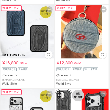
¥100クーポン
¥100クーポン
¥16,800
¥12,300
送料込
送料込
関税負担なし
返品補償
関税負担なし
返品補償
スピード配送
DIESEL
DIESEL
PERSONAL SHOPPER
PERSONAL SHOPPER
Welld Style
Welld Style
¥100クーポン