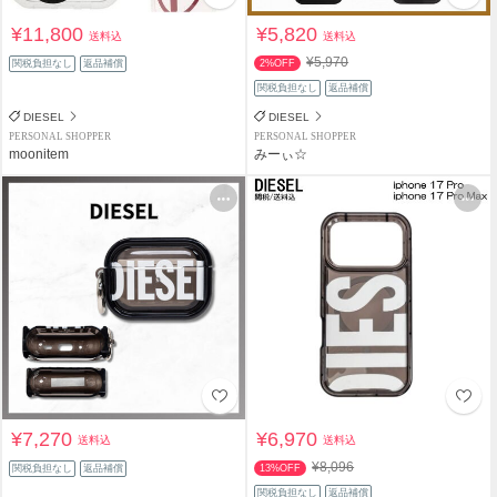
¥11,800
¥5,820
送料込
送料込
¥5,970
関税負担なし
返品補償
2%OFF
関税負担なし
返品補償
DIESEL
DIESEL
PERSONAL SHOPPER
PERSONAL SHOPPER
moonitem
みーぃ☆
¥7,270
¥6,970
送料込
送料込
¥8,096
関税負担なし
返品補償
13%OFF
関税負担なし
返品補償