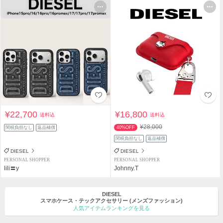
¥22,700
¥16,800
送料込
送料込
¥28,000
関税負担なし
返品補償
40%OFF
関税負担なし
返品補償
DIESEL
DIESEL
PERSONAL SHOPPER
PERSONAL SHOPPER
lili〓y
Johnny.T
DIESEL
スマホケース・テックアクセサリー
(メンズファッション)
人気アイテムランキングを見る