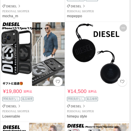
DIESEL
DIESEL
PERSONAL SHOPPER
PERSONAL SHOPPER
mocha_m
mopeppo
¥19,800
¥14,500
送料込
送料込
関税負担なし
返品補償
関税負担なし
返品補償
DIESEL
DIESEL
PERSONAL SHOPPER
PERSONAL SHOPPER
Lowenable
himepu style