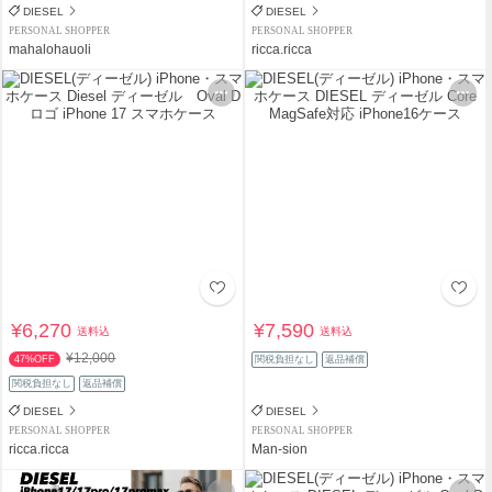
DIESEL
DIESEL
PERSONAL SHOPPER
PERSONAL SHOPPER
mahalohauoli
ricca.ricca
¥6,270
¥7,590
送料込
送料込
¥12,000
47%OFF
関税負担なし
返品補償
関税負担なし
返品補償
DIESEL
DIESEL
PERSONAL SHOPPER
PERSONAL SHOPPER
ricca.ricca
Man-sion