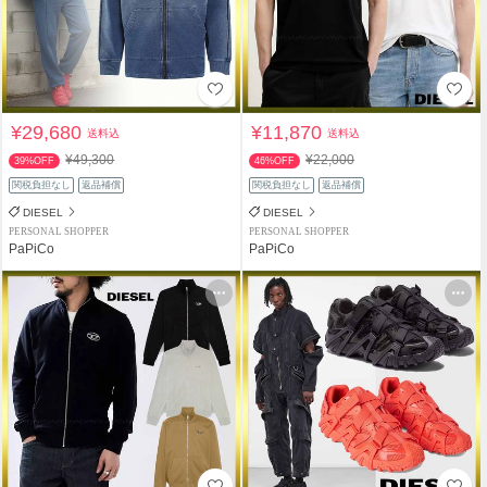
¥29,680
¥11,870
送料込
送料込
¥49,300
¥22,000
39%OFF
46%OFF
関税負担なし
返品補償
関税負担なし
返品補償
DIESEL
DIESEL
PERSONAL SHOPPER
PERSONAL SHOPPER
PaPiCo
PaPiCo