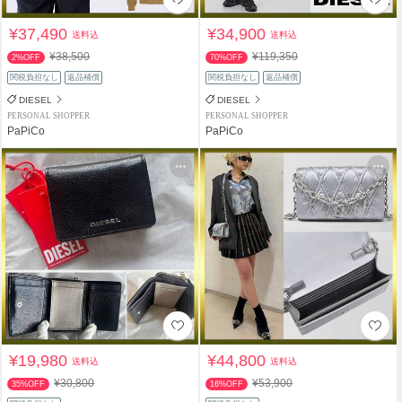
¥37,490
¥34,900
送料込
送料込
¥38,500
¥119,350
2%OFF
70%OFF
関税負担なし
返品補償
関税負担なし
返品補償
DIESEL
DIESEL
PERSONAL SHOPPER
PERSONAL SHOPPER
PaPiCo
PaPiCo
¥19,980
¥44,800
送料込
送料込
¥30,800
¥53,900
35%OFF
16%OFF