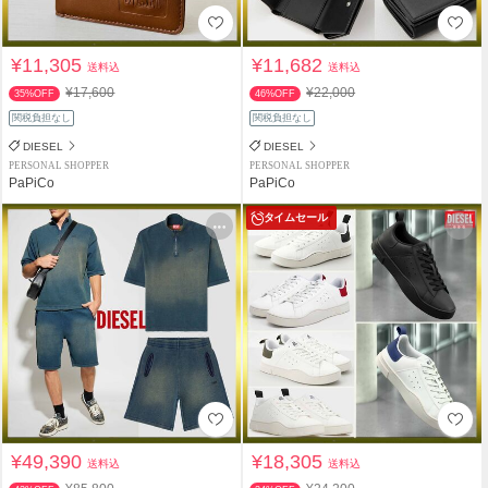
¥11,305
¥11,682
送料込
送料込
¥17,600
¥22,000
35%OFF
46%OFF
関税負担なし
関税負担なし
DIESEL
DIESEL
PERSONAL SHOPPER
PERSONAL SHOPPER
PaPiCo
PaPiCo
タイムセール
¥49,390
¥18,305
送料込
送料込