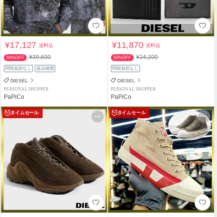
¥17,127
¥11,870
送料込
送料込
¥39,600
¥24,200
56%OFF
50%OFF
関税負担なし
返品補償
関税負担なし
DIESEL
DIESEL
PERSONAL SHOPPER
PERSONAL SHOPPER
PaPiCo
PaPiCo
タイムセール
タイムセール