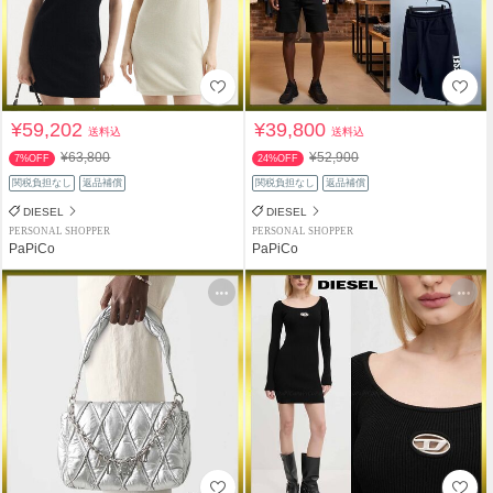
¥59,202
¥39,800
送料込
送料込
¥63,800
¥52,900
7%OFF
24%OFF
関税負担なし
返品補償
関税負担なし
返品補償
DIESEL
DIESEL
PERSONAL SHOPPER
PERSONAL SHOPPER
PaPiCo
PaPiCo