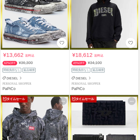
¥13,662
¥18,612
送料込
送料込
¥36,300
¥34,100
62%OFF
45%OFF
関税負担なし
返品補償
関税負担なし
返品補償
DIESEL
DIESEL
PERSONAL SHOPPER
PERSONAL SHOPPER
PaPiCo
PaPiCo
タイムセール
タイムセール