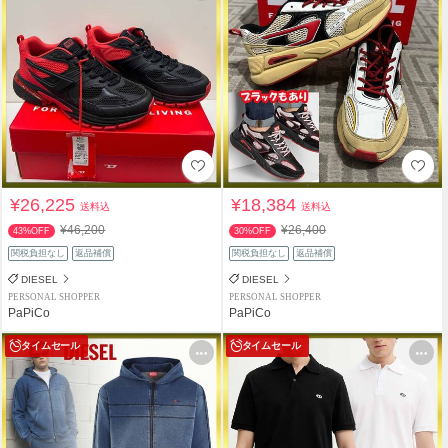
¥26,225
¥18,384
送料込
送料込
¥46,200
¥26,400
43%OFF
30%OFF
関税負担なし
返品補償
関税負担なし
返品補償
DIESEL
DIESEL
PERSONAL SHOPPER
PERSONAL SHOPPER
PaPiCo
PaPiCo
タイムセール
タイムセール