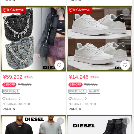
タイムセール
タイムセール
¥59,202
¥14,246
送料込
送料込
¥78,100
¥39,600
24%OFF
64%OFF
関税負担なし
関税負担なし
返品補償
DIESEL
DIESEL
PERSONAL SHOPPER
PERSONAL SHOPPER
PaPiCo
PaPiCo