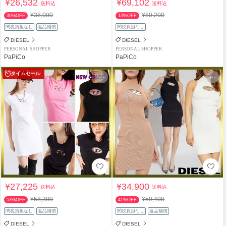
¥26,532
¥69,102
送料込
送料込
¥38,000
¥80,200
30%OFF
13%OFF
関税負担なし
返品補償
関税負担なし
DIESEL
DIESEL
PERSONAL SHOPPER
PERSONAL SHOPPER
PaPiCo
PaPiCo
タイムセール
¥27,225
¥34,900
送料込
送料込
¥58,300
¥59,400
53%OFF
41%OFF
関税負担なし
返品補償
関税負担なし
返品補償
DIESEL
DIESEL