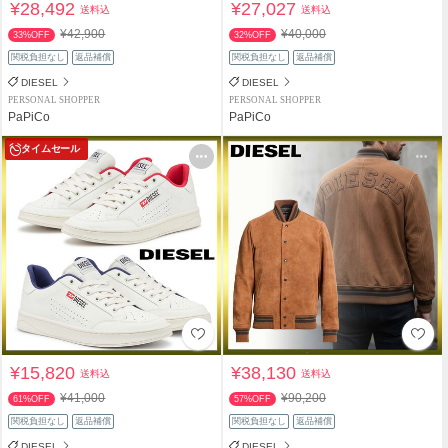
¥28,492
¥27,027
送料込
送料込
¥42,900
¥40,000
33%OFF
32%OFF
関税負担なし
返品補償
関税負担なし
返品補償
DIESEL
DIESEL
PERSONAL SHOPPER
PERSONAL SHOPPER
PaPiCo
PaPiCo
タイムセール
¥15,820
¥38,130
送料込
送料込
¥41,000
¥90,200
61%OFF
57%OFF
関税負担なし
返品補償
関税負担なし
返品補償
DIESEL
DIESEL