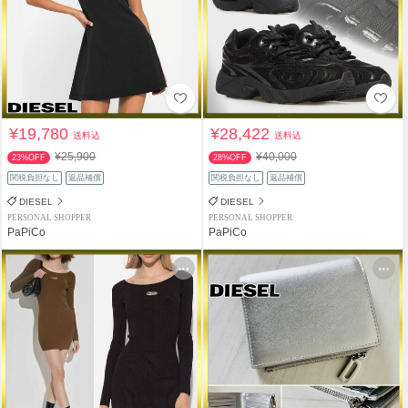
¥19,780
¥28,422
送料込
送料込
¥25,900
¥40,000
23%OFF
28%OFF
関税負担なし
返品補償
関税負担なし
返品補償
DIESEL
DIESEL
PERSONAL SHOPPER
PERSONAL SHOPPER
PaPiCo
PaPiCo