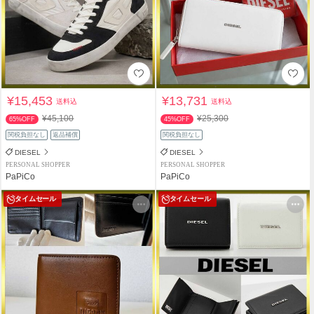
¥15,453
¥13,731
送料込
送料込
¥45,100
¥25,300
65%OFF
45%OFF
関税負担なし
返品補償
関税負担なし
DIESEL
DIESEL
PERSONAL SHOPPER
PERSONAL SHOPPER
PaPiCo
PaPiCo
タイムセール
タイムセール