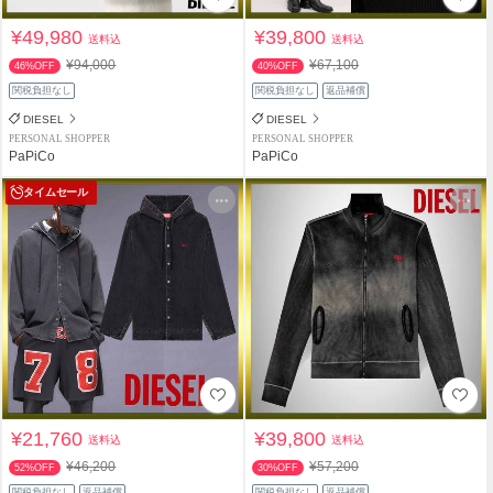
¥49,980
¥39,800
送料込
送料込
¥94,000
¥67,100
46%OFF
40%OFF
関税負担なし
関税負担なし
返品補償
DIESEL
DIESEL
PERSONAL SHOPPER
PERSONAL SHOPPER
PaPiCo
PaPiCo
タイムセール
¥21,760
¥39,800
送料込
送料込
¥46,200
¥57,200
52%OFF
30%OFF
関税負担なし
返品補償
関税負担なし
返品補償