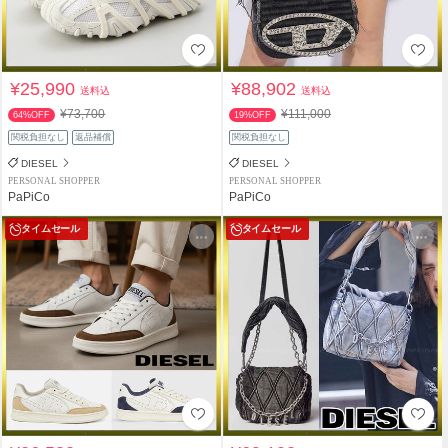
¥25,990
¥88,902
送料込
送料込
¥73,700
¥111,000
64%OFF
19%OFF
関税負担なし
返品補償
関税負担なし
DIESEL
DIESEL
PERSONAL SHOPPER
PERSONAL SHOPPER
PaPiCo
PaPiCo
タイムセール
タイムセール