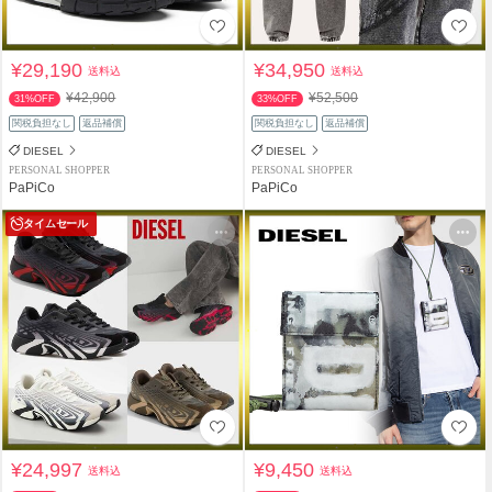
¥29,190
¥34,950
送料込
送料込
¥42,900
¥52,500
31%OFF
33%OFF
関税負担なし
返品補償
関税負担なし
返品補償
DIESEL
DIESEL
PERSONAL SHOPPER
PERSONAL SHOPPER
PaPiCo
PaPiCo
タイムセール
¥24,997
¥9,450
送料込
送料込