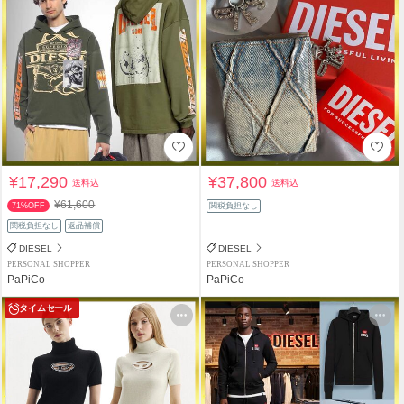
¥17,290
¥37,800
送料込
送料込
¥61,600
71%OFF
関税負担なし
関税負担なし
返品補償
DIESEL
DIESEL
PERSONAL SHOPPER
PERSONAL SHOPPER
PaPiCo
PaPiCo
タイムセール