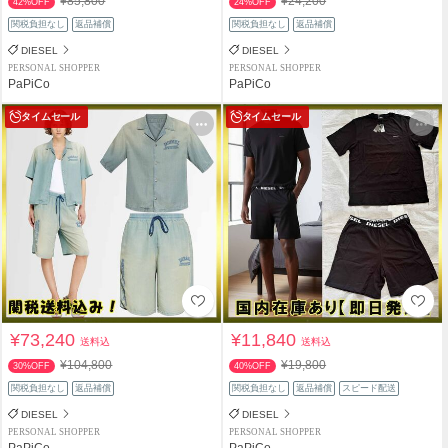
¥85,800
¥24,200
42%OFF
24%OFF
関税負担なし
返品補償
関税負担なし
返品補償
DIESEL
DIESEL
PERSONAL SHOPPER
PERSONAL SHOPPER
PaPiCo
PaPiCo
タイムセール
タイムセール
¥73,240
¥11,840
送料込
送料込
¥104,800
¥19,800
30%OFF
40%OFF
関税負担なし
返品補償
関税負担なし
返品補償
スピード配送
DIESEL
DIESEL
PERSONAL SHOPPER
PERSONAL SHOPPER
PaPiCo
PaPiCo