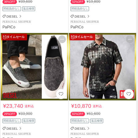
¥39,600
¥19,800
36%OFF
52%OFF
関税負担なし
返品補償
関税負担なし
DIESEL
DIESEL
PERSONAL SHOPPER
PERSONAL SHOPPER
PaPiCo
PaPiCo
タイムセール
タイムセール
¥23,740
¥10,870
送料込
送料込
¥33,900
¥61,600
29%OFF
82%OFF
関税負担なし
返品補償
関税負担なし
返品補償
DIESEL
DIESEL
PERSONAL SHOPPER
PERSONAL SHOPPER