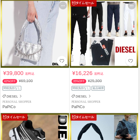
タイムセール
¥39,800
¥16,226
送料込
送料込
¥69,100
¥25,300
42%OFF
35%OFF
関税負担なし
関税負担なし
返品補償
DIESEL
DIESEL
PERSONAL SHOPPER
PERSONAL SHOPPER
PaPiCo
PaPiCo
タイムセール
タイムセール