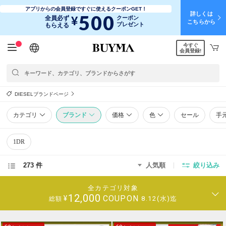
アプリからの会員登録ですぐに使えるクーポンGET！
詳しくは
500
¥
全員必ず
クーポン
こちらから
プレゼント
もらえる
今すぐ
日本語
English
简体中文
繁體中文
会員登録!
DIESELブランドページ
カテゴリ
ブランド
価格
色
セール
手
1DR
273 件
人気順
絞り込み
全カテゴリ対象
12,000
COUPON
¥
8.12(水)迄
総額