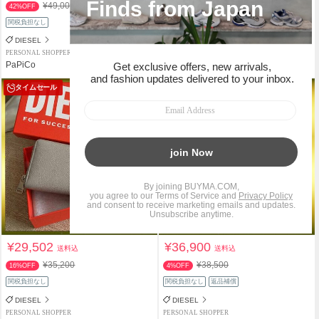
¥49,000
¥22,000
42%OFF
10%OFF
関税負担なし
関税負担なし
返品補償
DIESEL
DIESEL
PERSONAL SHOPPER
PERSONAL SHOPPER
PaPiCo
PaPiCo
タイムセール
¥29,502
¥36,900
送料込
送料込
¥35,200
¥38,500
16%OFF
4%OFF
関税負担なし
関税負担なし
返品補償
DIESEL
DIESEL
PERSONAL SHOPPER
PERSONAL SHOPPER