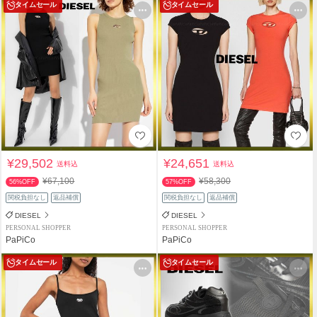
タイムセール
タイムセール
¥29,502
¥24,651
送料込
送料込
¥67,100
¥58,300
56%OFF
57%OFF
関税負担なし
返品補償
関税負担なし
返品補償
DIESEL
DIESEL
PERSONAL SHOPPER
PERSONAL SHOPPER
PaPiCo
PaPiCo
タイムセール
タイムセール