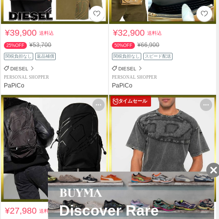
¥39,900
¥32,900
送料込
送料込
¥53,700
¥66,900
25%OFF
50%OFF
関税負担なし
返品補償
関税負担なし
スピード配送
DIESEL
DIESEL
PERSONAL SHOPPER
PERSONAL SHOPPER
PaPiCo
PaPiCo
タイムセール
¥27,980
¥19,780
送料込
送料込