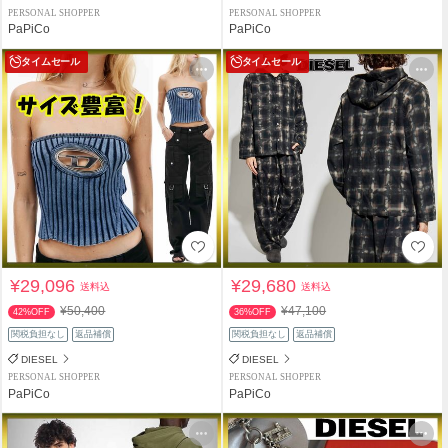
PERSONAL SHOPPER
PERSONAL SHOPPER
PaPiCo
PaPiCo
タイムセール
タイムセール
¥29,096
¥29,680
送料込
送料込
¥50,400
¥47,100
42%OFF
36%OFF
関税負担なし
返品補償
関税負担なし
返品補償
DIESEL
DIESEL
PERSONAL SHOPPER
PERSONAL SHOPPER
PaPiCo
PaPiCo