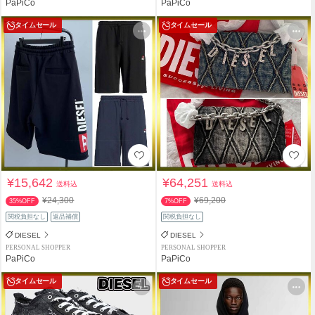
PaPiCo
PaPiCo
タイムセール
タイムセール
¥15,642
¥64,251
送料込
送料込
¥24,300
¥69,200
35%OFF
7%OFF
関税負担なし
返品補償
関税負担なし
DIESEL
DIESEL
PERSONAL SHOPPER
PERSONAL SHOPPER
PaPiCo
PaPiCo
タイムセール
タイムセール