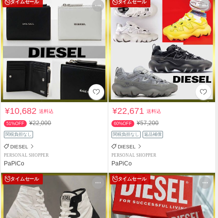
タイムセール
タイムセール
¥10,682
¥22,671
送料込
送料込
¥22,000
¥57,200
51%OFF
60%OFF
関税負担なし
関税負担なし
返品補償
DIESEL
DIESEL
PERSONAL SHOPPER
PERSONAL SHOPPER
PaPiCo
PaPiCo
タイムセール
タイムセール