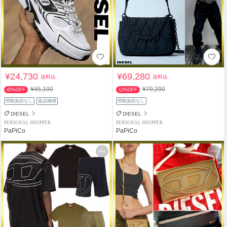
¥24,730
¥69,280
送料込
送料込
¥45,100
¥79,200
45%OFF
12%OFF
関税負担なし
返品補償
関税負担なし
DIESEL
DIESEL
PERSONAL SHOPPER
PERSONAL SHOPPER
PaPiCo
PaPiCo