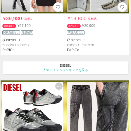
¥39,980
¥13,800
送料込
送料込
¥67,100
¥20,900
40%OFF
33%OFF
関税負担なし
返品補償
関税負担なし
DIESEL
DIESEL
PERSONAL SHOPPER
PERSONAL SHOPPER
PaPiCo
PaPiCo
DIESEL
人気アイテムランキングを見る