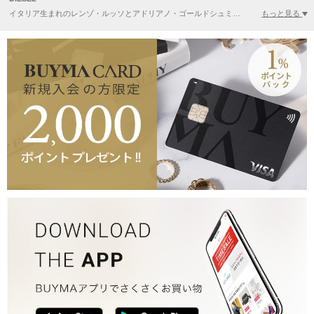
もっと見る
イタリア生まれのレンゾ・ルッソとアドリアノ・ゴールドシュミットの二人が展開したジーニアスグループの１４ブランドの一つ。既成の流行にとらわれない個性的で斬新なスタイルは、素材のよさや縫製にもこだわっており、その上質さは男女を問わず世界的に人気があります。イギリスでもかっこいいファッションとして男女どちらにも高い支持を得るほか、日本でもブランド愛好者がたくさんいます。上質でクールなおしゃれを目指す人には、必ずチェックしてほしいブランドです！