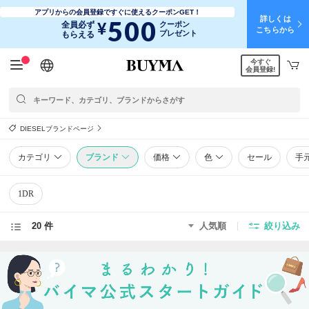
アプリからの会員登録ですぐに使えるクーポンGET！
詳しくは
500
¥
全員必ず
クーポン
こちらから
プレゼント
もらえる
今すぐ
日本語
English
简体中文
繁體中文
会員登録!
DIESELブランドページ
カテゴリ
ブランド
価格
色
セール
手
1DR
20 件
人気順
絞り込み