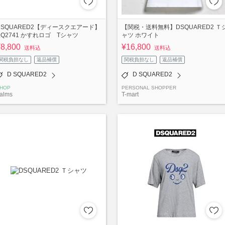
DSQUARED2【ディースクエアード】
【関税・送料無料】DSQUARED2 Ｔ
DQ2741 かすれロゴ Tシャツ
ャツ ホワイト
¥8,800
¥16,800
送料込
送料込
関税負担なし
返品補償
関税負担なし
返品補償
D SQUARED2
D SQUARED2
HOP
PERSONAL SHOPPER
alms
T-mart