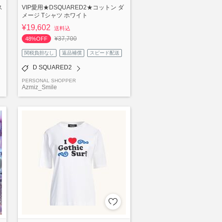
ス
VIP愛用★DSQUARED2★コットン ダ
メージ Tシャツ ホワイト
¥19,602
送料込
¥37,700
48%OFF
関税負担なし
返品補償
スピード配送
D SQUARED2
PERSONAL SHOPPER
Azmiz_Smile