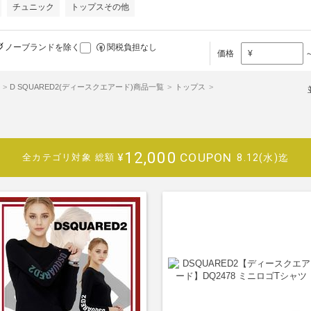
チュニック
トップスその他
ノーブランドを除く
関税負担なし
価格
¥
D SQUARED2(ディースクエアード)商品一覧
トップス
12,000
COUPON
¥
8.12(水)迄
全カテゴリ対象
総額