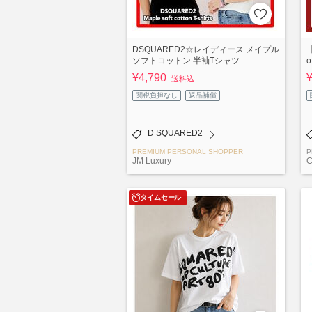
DSQUARED2☆レイディース メイプル
【
ソフトコットン 半袖Tシャツ
o
¥4,790
送料込
関税負担なし
返品補償
D SQUARED2
PREMIUM PERSONAL SHOPPER
P
JM Luxury
タイムセール