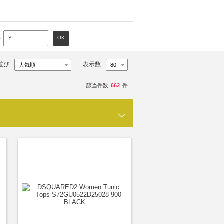
～
OK
¥
並び
表示数
該当件数
662
件