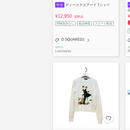
中古
ディースクエアード Tシャツ
¥12,950
送料込
関税負担なし
返品補償
スピード配送
D SQUARED2
SHOP
S
LuxUness