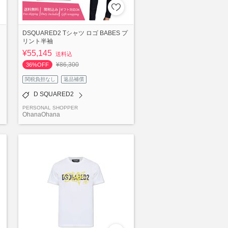
DSQUARED2 Tシャツ ロゴ BABES プ
リント半袖
¥55,145
送料込
¥86,300
36%OFF
関税負担なし
返品補償
D SQUARED2
PERSONAL SHOPPER
OhanaOhana