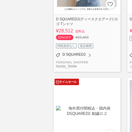
D SQUARED2(ディースクエアード) ロ
ゴ Tシャツ
¥28,512
送料込
¥59,400
52%OFF
関税負担なし
返品補償
D SQUARED2
PERSONAL SHOPPER
P
Azmiz_Smile
タイムセール