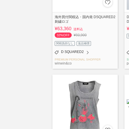
海外買付関税込・国内発 DSQUARED2
刺繍ロゴ
¥63,360
送料込
¥93,900
32%OFF
関税負担なし
返品補償
D SQUARED2
PREMIUM PERSONAL SHOPPER
S
winwin&co
p