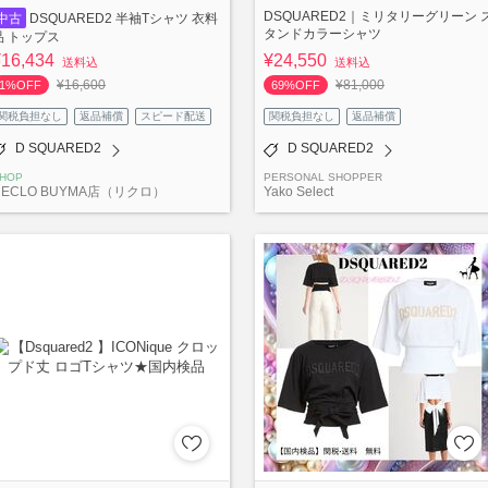
DSQUARED2｜ミリタリーグリーン 
中古
DSQUARED2 半袖Tシャツ 衣料
タンドカラーシャツ
品 トップス
¥16,434
¥24,550
送料込
送料込
¥16,600
¥81,000
1%OFF
69%OFF
関税負担なし
返品補償
スピード配送
関税負担なし
返品補償
D SQUARED2
D SQUARED2
HOP
PERSONAL SHOPPER
RECLO BUYMA店（リクロ）
Yako Select