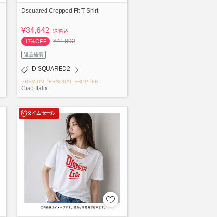
Dsquared Cropped Fit T-Shirt
¥34,642
送料込
¥41,892
17%OFF
返品補償
D SQUARED2
PREMIUM PERSONAL SHOPPER
Ciao Italia
タイムセール