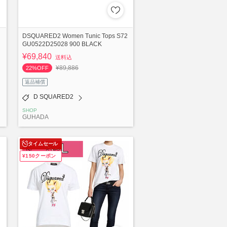
】
DSQUARED2 Women Tunic Tops S72
GU0522D25028 900 BLACK
¥69,840
送料込
¥89,886
22%OFF
返品補償
D SQUARED2
SHOP
GUHADA
タイムセール
¥150クーポン