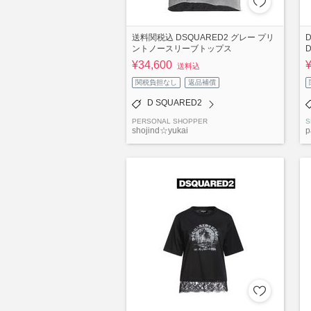
送料関税込 DSQUARED2 グレー プリ
ントノースリーブトップス
¥34,600
送料込
関税負担なし
返品補償
D SQUARED2
PERSONAL SHOPPER
S
shojind☆yukai
p