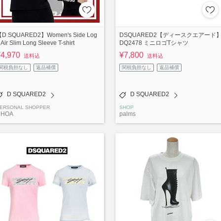
D SQUARED2】Women's Side Log
DSQUARED2【ディースクエアード
 Air Slim Long Sleeve T-shirt
DQ2478 ミニロゴTシャツ
¥4,970
¥7,800
送料込
送料込
関税負担なし
返品補償
関税負担なし
返品補償
D SQUARED2
D SQUARED2
ERSONAL SHOPPER
SHOP
CHOA
palms