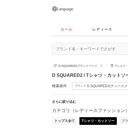
English
日本語
简体中文
繁體中文
Language
セール
レディース
D SQUARED2ブランドページ
Tシャツ
D SQUARED2 / Tシャツ・カ
検索条件
D SQUARED2(ディース
ブランド
さらに絞り込む
カテゴリ（レディースファッション
トップス全て
Tシャツ・カットソー
ブ