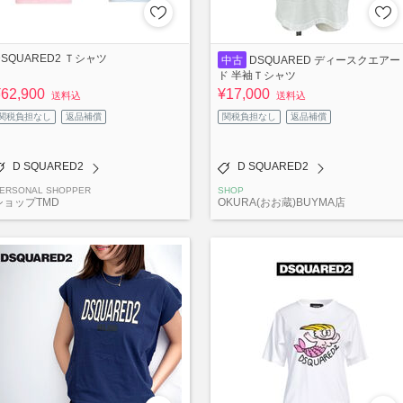
DSQUARED2 Ｔシャツ
中古
DSQUARED ディースクエアー
ド 半袖Ｔシャツ
¥62,900
¥17,000
送料込
送料込
関税負担なし
返品補償
関税負担なし
返品補償
D SQUARED2
D SQUARED2
ERSONAL SHOPPER
SHOP
ショップTMD
OKURA(おお蔵)BUYMA店