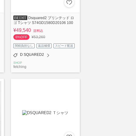
Dsquared2 プリンテッド ロ
ゴ Tシャツ S74GD1580D20106 100
¥49,540
送料込
¥53,260
6%OFF
関税負担なし
返品補償
スピード配送
D SQUARED2
SHOP
fetching