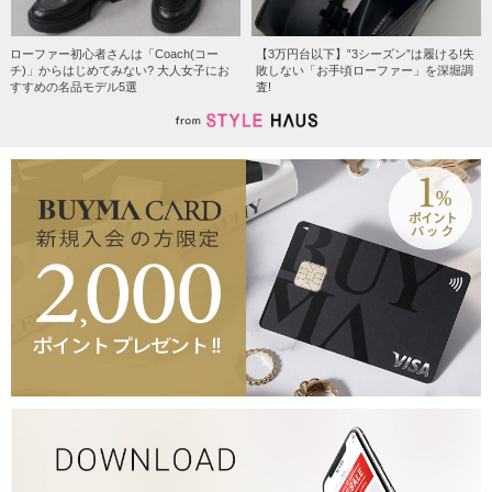
ローファー初心者さんは「Coach(コー
【3万円台以下】‟3シーズン”は履ける!失
チ)」からはじめてみない? 大人女子にお
敗しない「お手頃ローファー」を深堀調
すすめの名品モデル5選
査!