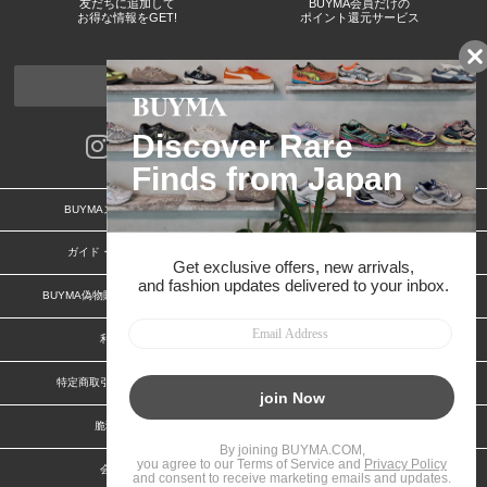
友だちに追加して
BUYMA会員だけの
お得な情報をGET!
ポイント還元サービス
ページトップへ
BUYMAスタートガイド
安心への取り組み
ガイド・お問い合わせ
かんたん購入ガイド
BUYMA偽物販売防止の取り組み
BUYMA CARD
利用規約
プライバシー
特定商取引法に関する表記
お客様情報の外部送信について
脆弱性報告
お知らせ(PCサイト)
会社案内
スタッフ募集