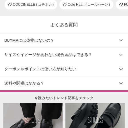
COCCINELLE ( コチネレ )
Cole Haan ( コールハーン )
F
よくある質問
BUYMAには偽物はないの？
サイズやイメージがあわない場合返品はできる？
クーポンやポイントの使い方が知りたい
送料や関税はかかる？
今読みたいトレンド記事をチェック
SHOES
SHOES