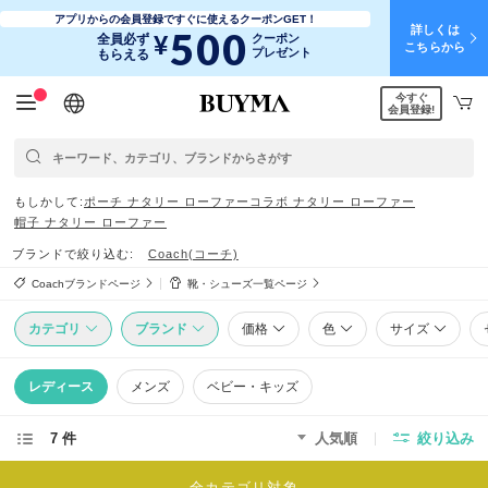
アプリからの会員登録ですぐに使えるクーポンGET！
詳しくは
500
¥
全員必ず
クーポン
こちらから
プレゼント
もらえる
今すぐ
日本語
English
简体中文
繁體中文
会員登録!
もしかして
ポーチ ナタリー ローファー
コラボ ナタリー ローファー
帽子 ナタリー ローファー
ブランドで絞り込む
Coach(コーチ)
Coachブランドページ
靴・シューズ一覧ページ
カテゴリ
ブランド
価格
色
サイズ
レディース
メンズ
ベビー・キッズ
7 件
人気順
絞り込み
全カテゴリ対象