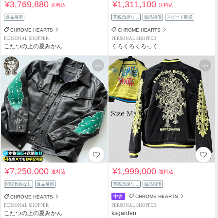
¥3,769,880
¥1,311,100
送料込
送料込
返品補償
関税負担なし
返品補償
スピード配送
CHROME HEARTS
CHROME HEARTS
PERSONAL SHOPPER
PERSONAL SHOPPER
こたつの上の夏みかん
くろくろくろっく
¥7,250,000
¥1,999,000
送料込
送料込
関税負担なし
返品補償
関税負担なし
返品補償
中古
CHROME HEARTS
CHROME HEARTS
PERSONAL SHOPPER
PERSONAL SHOPPER
こたつの上の夏みかん
ksgarden