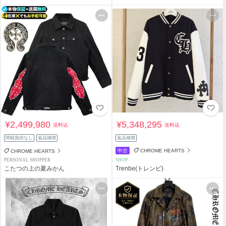
¥2,499,980
¥5,348,295
送料込
送料込
関税負担なし
返品補償
返品補償
中古
CHROME HEARTS
CHROME HEARTS
PERSONAL SHOPPER
SHOP
こたつの上の夏みかん
Trenbe(トレンビ)