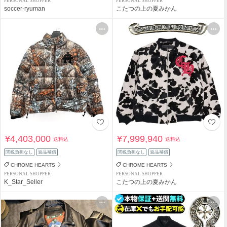
PERSONAL SHOPPER
PERSONAL SHOPPER
soccer-ryuman
こたつの上の夏みかん
¥4,403,000
¥7,999,940
送料込
送料込
関税負担なし
返品補償
関税負担なし
返品補償
CHROME HEARTS
CHROME HEARTS
PERSONAL SHOPPER
PERSONAL SHOPPER
K_Star_Seller
こたつの上の夏みかん