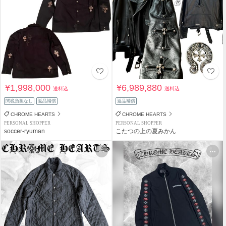
¥1,998,000
¥6,989,880
送料込
送料込
関税負担なし
返品補償
返品補償
CHROME HEARTS
CHROME HEARTS
PERSONAL SHOPPER
PERSONAL SHOPPER
soccer-ryuman
こたつの上の夏みかん