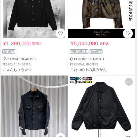
¥1,390,000
¥5,060,980
送料込
送料込
返品補償
関税負担なし
返品補償
CHROME HEARTS
CHROME HEARTS
PERSONAL SHOPPER
PERSONAL SHOPPER
にゃんちゅう☆☆
こたつの上の夏みかん