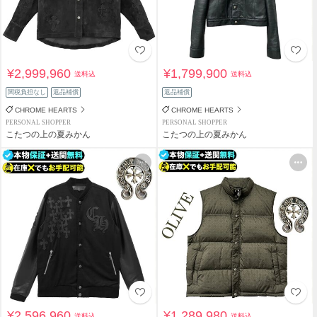
¥2,999,960
¥1,799,900
送料込
送料込
関税負担なし
返品補償
返品補償
CHROME HEARTS
CHROME HEARTS
PERSONAL SHOPPER
PERSONAL SHOPPER
こたつの上の夏みかん
こたつの上の夏みかん
¥2,596,960
¥1,289,980
送料込
送料込