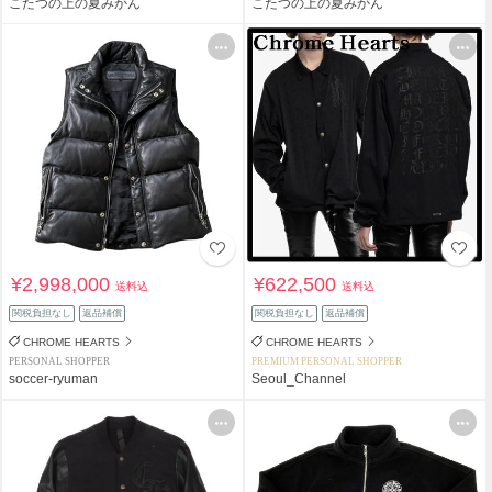
こたつの上の夏みかん
こたつの上の夏みかん
¥2,998,000
¥622,500
送料込
送料込
関税負担なし
返品補償
関税負担なし
返品補償
CHROME HEARTS
CHROME HEARTS
PERSONAL SHOPPER
PREMIUM PERSONAL SHOPPER
soccer-ryuman
Seoul_Channel