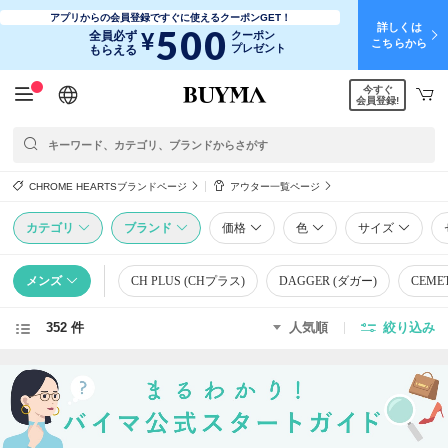
アプリからの会員登録ですぐに使えるクーポンGET！
詳しくは
500
¥
全員必ず
クーポン
こちらから
プレゼント
もらえる
今すぐ
日本語
English
简体中文
繁體中文
会員登録!
CHROME HEARTSブランドページ
アウター一覧ページ
カテゴリ
ブランド
価格
色
サイズ
メンズ
CH PLUS (CHプラス)
DAGGER (ダガー)
CEME
352 件
人気順
絞り込み