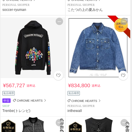
PERSONAL SHOPPER
PERSONAL SHOPPER
soccer-ryuman
こたつの上の夏みかん
¥567,727
¥834,800
送料込
送料込
返品補償
返品補償
中古
CHROME HEARTS
CHROME HEARTS
SHOP
PERSONAL SHOPPER
Trenbe(トレンビ)
inthewall