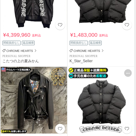
¥4,399,960
¥1,483,000
送料込
送料込
関税負担なし
返品補償
関税負担なし
返品補償
CHROME HEARTS
CHROME HEARTS
PERSONAL SHOPPER
PERSONAL SHOPPER
こたつの上の夏みかん
K_Star_Seller