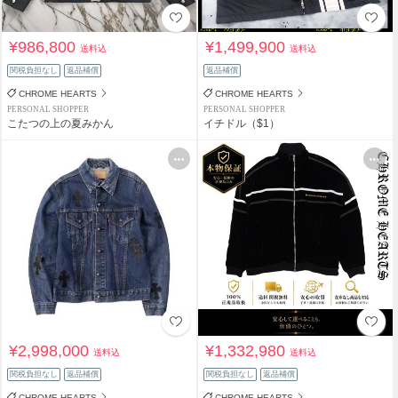
¥986,800
¥1,499,900
送料込
送料込
関税負担なし
返品補償
返品補償
CHROME HEARTS
CHROME HEARTS
PERSONAL SHOPPER
PERSONAL SHOPPER
こたつの上の夏みかん
イチドル（$1）
¥2,998,000
¥1,332,980
送料込
送料込
関税負担なし
返品補償
関税負担なし
返品補償
CHROME HEARTS
CHROME HEARTS