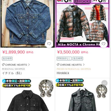
¥1,899,900
¥3,500,000
送料込
送料込
返品補償
関税負担なし
返品補償
CHROME HEARTS
CHROME HEARTS
PERSONAL SHOPPER
PREMIUM PERSONAL SHOPPER
イチドル（$1）
Hirokiki.k