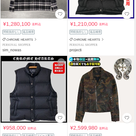
¥1,280,100
¥1,210,000
送料込
送料込
関税負担なし
返品補償
関税負担なし
返品補償
CHROME HEARTS
CHROME HEARTS
PERSONAL SHOPPER
PERSONAL SHOPPER
sim_nowas
projecti
¥958,000
¥2,599,980
送料込
送料込
関税負担なし
返品補償
スピード配送
関税負担なし
返品補償