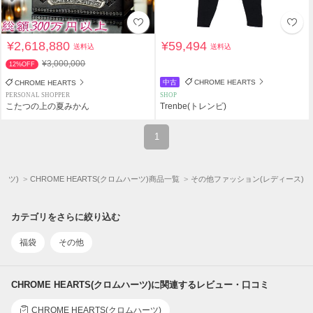
¥2,618,880
¥59,494
送料込
送料込
¥3,000,000
12%OFF
中古
CHROME HEARTS
CHROME HEARTS
PERSONAL SHOPPER
SHOP
こたつの上の夏みかん
Trenbe(トレンビ)
1
ハーツ)
CHROME HEARTS(クロムハーツ)商品一覧
その他ファッション(レディース)
カテゴリをさらに絞り込む
福袋
その他
CHROME HEARTS(クロムハーツ)に関連するレビュー・口コミ
CHROME HEARTS(クロムハーツ)