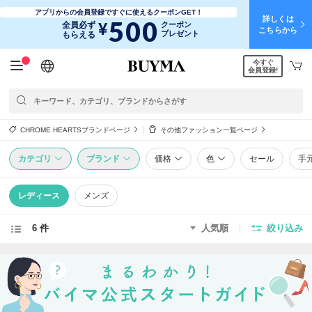
アプリからの会員登録ですぐに使えるクーポンGET！
詳しくは
500
¥
全員必ず
クーポン
こちらから
プレゼント
もらえる
今すぐ
日本語
English
简体中文
繁體中文
会員登録!
CHROME HEARTSブランドページ
その他ファッション一覧ページ
カテゴリ
ブランド
価格
色
セール
手
レディース
メンズ
6 件
人気順
絞り込み