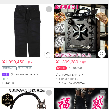
¥1,099,450
¥1,309,380
送料込
送料込
¥1,500,000
関税負担なし
スピード配送
12%OFF
中古
CHROME HEARTS
CHROME HEARTS
SHOP
PERSONAL SHOPPER
LuxUness
こたつの上の夏みかん