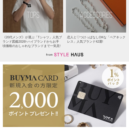
TOPS
ACCESSORIES
《20代メンズ》が選ぶ「Tシャツ」人気ブ
恋人と♡つけっぱなしOKな「ペアネック
ランド図鑑2026!-ハイブランドからお手
レス」人気ブランド42選!
頃価格のおしゃれなブランドまで一気見!