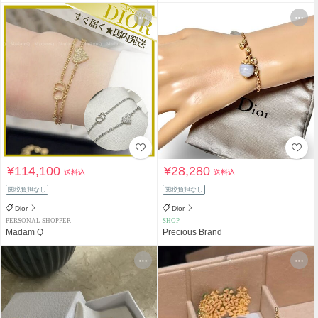
¥114,100
¥28,280
送料込
送料込
関税負担なし
関税負担なし
Dior
Dior
PERSONAL SHOPPER
SHOP
Madam Q
Precious Brand