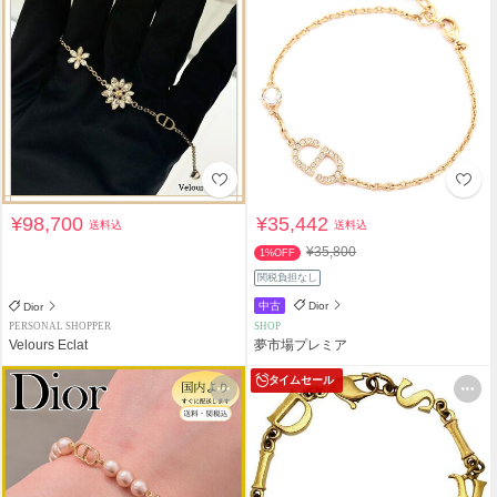
¥98,700
¥35,442
送料込
送料込
¥35,800
1%OFF
関税負担なし
中古
Dior
Dior
PERSONAL SHOPPER
SHOP
Velours Eclat
夢市場プレミア
タイムセール