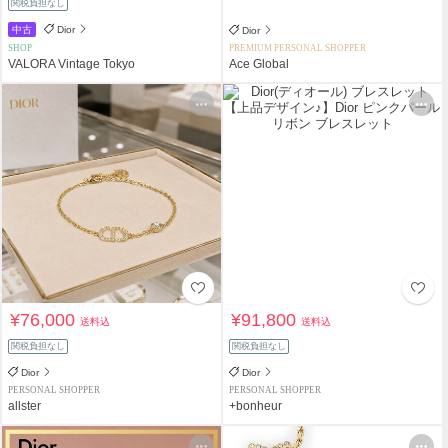
関税負担なし
中古
Dior
Dior
SHOP
PREMIUM PERSONAL SHOPPER
VALORA Vintage Tokyo
Ace Global
¥76,000
¥91,800
送料込
送料込
関税負担なし
関税負担なし
Dior
Dior
PERSONAL SHOPPER
PERSONAL SHOPPER
allster
+bonheur