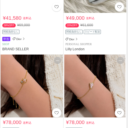
¥41,580
¥49,000
送料込
送料込
¥69,000
¥61,600
39%OFF
20%OFF
関税負担なし
関税負担なし
スピード配送
中古
Dior
Dior
SHOP
PERSONAL SHOPPER
BRAND SELLER
Lilly London
¥78,000
¥78,000
送料込
送料込