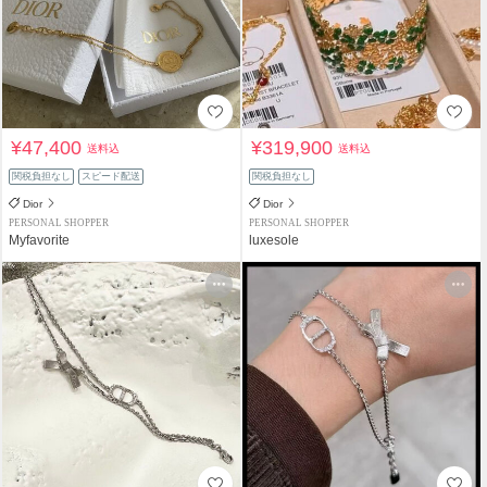
¥47,400
¥319,900
送料込
送料込
関税負担なし
スピード配送
関税負担なし
Dior
Dior
PERSONAL SHOPPER
PERSONAL SHOPPER
Myfavorite
luxesole