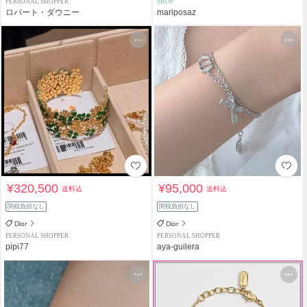
PERSONAL SHOPPER
SHOP
ロバート・ダウニー
mariposaz
¥320,500
¥95,000
送料込
送料込
関税負担なし
関税負担なし
Dior
Dior
PERSONAL SHOPPER
PERSONAL SHOPPER
pipi77
aya-guilera