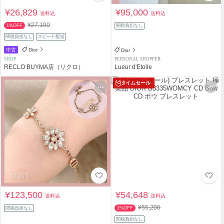
¥26,829
¥95,000
送料込
送料込
¥27,100
1%OFF
関税負担なし
関税負担なし
スピード配送
中古
Dior
Dior
SHOP
PERSONAL SHOPPER
RECLO BUYMA店（リクロ）
Lueur d'Etoile
タイムセール
¥123,500
¥54,648
送料込
送料込
¥55,200
関税負担なし
1%OFF
関税負担なし