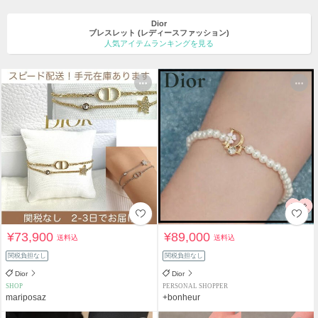
Dior
ブレスレット
(レディースファッション)
人気アイテムランキングを見る
¥73,900
¥89,000
送料込
送料込
関税負担なし
関税負担なし
Dior
Dior
SHOP
PERSONAL SHOPPER
mariposaz
+bonheur