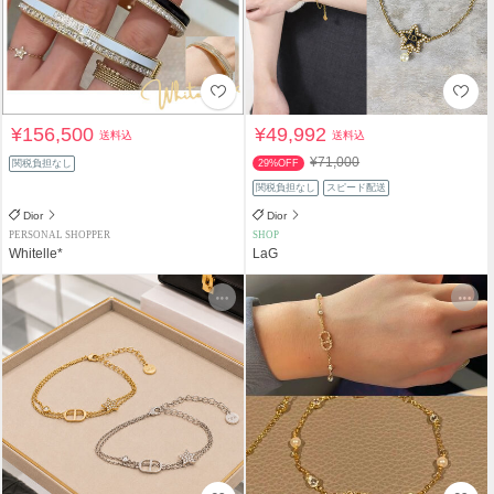
¥156,500
¥49,992
送料込
送料込
¥71,000
関税負担なし
29%OFF
関税負担なし
スピード配送
Dior
Dior
PERSONAL SHOPPER
SHOP
Whitelle*
LaG