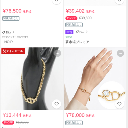
¥76,500
¥39,402
送料込
送料込
¥39,800
関税負担なし
1%OFF
関税負担なし
中古
Dior
Dior
PERSONAL SHOPPER
SHOP
_NOIR_
夢市場プレミア
タイムセール
¥13,444
¥78,000
送料込
送料込
¥13,580
1%OFF
関税負担なし