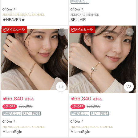
関税負担なし
Dior
Dior
PREMIUM PERSONAL SHOPPER
PERSONAL SHOPPER
★HEAVEN★
BELLAIR
タイムセール
タイムセール
¥66,840
¥66,840
送料込
送料込
¥75,000
¥76,000
10%OFF
12%OFF
関税負担なし
スピード配送
関税負担なし
スピード配送
Dior
Dior
PREMIUM PERSONAL SHOPPER
PREMIUM PERSONAL SHOPPER
MilanoStyle
MilanoStyle