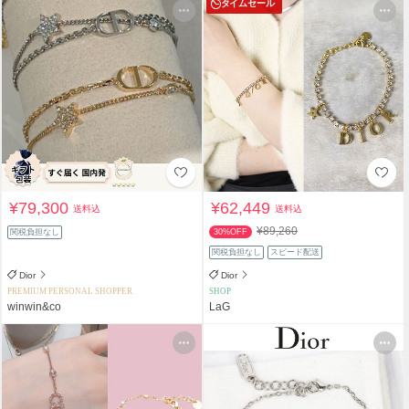
タイムセール
¥79,300
¥62,449
送料込
送料込
¥89,260
関税負担なし
30%OFF
関税負担なし
スピード配送
Dior
Dior
PREMIUM PERSONAL SHOPPER
SHOP
winwin&co
LaG