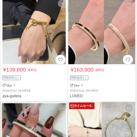
¥139,800
¥163,900
送料込
送料込
関税負担なし
関税負担なし
Dior
Dior
PERSONAL SHOPPER
PERSONAL SHOPPER
aya-guilera
LOVEO
タイムセール