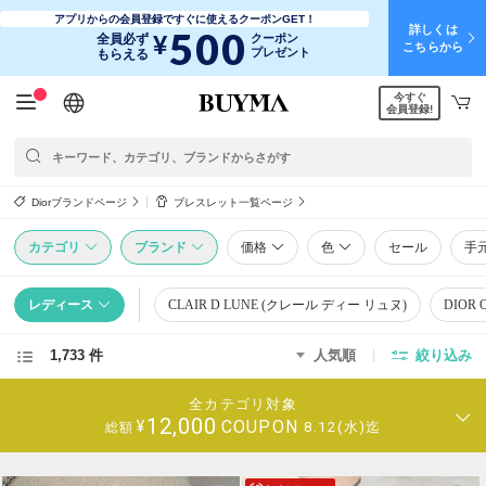
アプリからの会員登録ですぐに使えるクーポンGET！
詳しくは
500
¥
全員必ず
クーポン
こちらから
プレゼント
もらえる
今すぐ
日本語
English
简体中文
繁體中文
会員登録!
Diorブランドページ
ブレスレット一覧ページ
カテゴリ
ブランド
価格
色
セール
手
レディース
CLAIR D LUNE (クレール ディー リュヌ)
DIOR
1,733 件
人気順
絞り込み
全カテゴリ対象
12,000
COUPON
¥
8.12(水)迄
総額