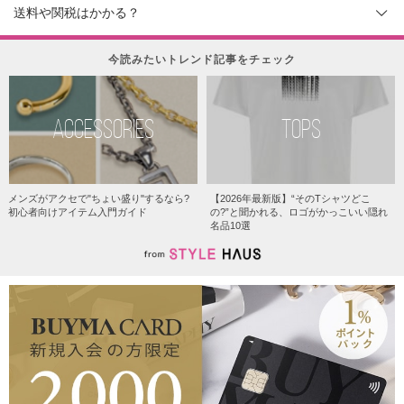
送料や関税はかかる？
今読みたいトレンド記事をチェック
ACCESSORIES
TOPS
メンズがアクセで"ちょい盛り"するなら?
【2026年最新版】“そのTシャツどこ
初心者向けアイテム入門ガイド
の?”と聞かれる、ロゴがかっこいい隠れ
名品10選