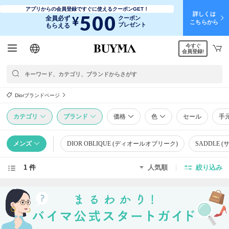
アプリからの会員登録ですぐに使えるクーポンGET！
詳しくは
500
¥
全員必ず
クーポン
こちらから
プレゼント
もらえる
今すぐ
日本語
English
简体中文
繁體中文
会員登録!
Diorブランドページ
カテゴリ
ブランド
価格
色
セール
手
メンズ
DIOR OBLIQUE (ディオールオブリーク)
SADDLE (
1 件
人気順
絞り込み