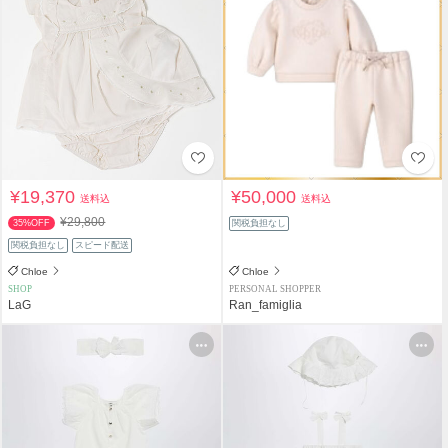
¥19,370
¥50,000
送料込
送料込
¥29,800
35%OFF
関税負担なし
関税負担なし
スピード配送
Chloe
Chloe
SHOP
PERSONAL SHOPPER
LaG
Ran_famiglia