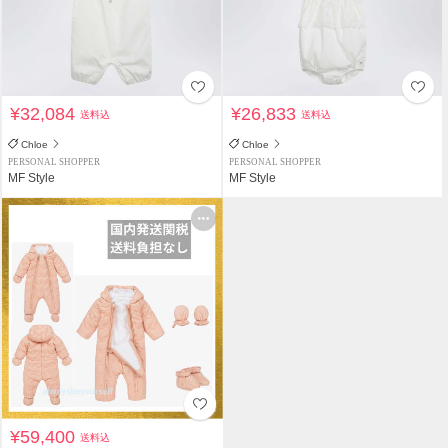
¥32,084
¥26,833
送料込
送料込
Chloe
Chloe
PERSONAL SHOPPER
PERSONAL SHOPPER
MF Style
MF Style
¥59,400
送料込