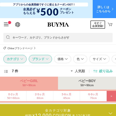
アプリからの会員登録ですぐに使えるクーポンGET！
詳しくは
500
¥
全員必ず
クーポン
こちらから
プレゼント
もらえる
今すぐ
日本語
English
简体中文
繁體中文
会員登録!
Chloeブランドページ
カテゴリ
ブランド
価格
色
サイズ
7 件
人気順
絞り込み
ベビーGIRL
ベビーBOY
50〜90cm
50〜90cm
0-2ヶ月
2-5ヶ月
3-6ヶ月
6-9ヶ月
>
50〜60cm
60cm
65cm
70cm
全カテゴリ対象
12,000
COUPON
¥
8.12(水)迄
総額