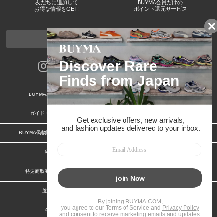
友だちに追加して
BUYMA会員だけの
お得な情報をGET!
ポイント還元サービス
ページトップへ
BUYMAスタートガイド
安心への取り組み
ガイド・お問い合わせ
かんたん購入ガイド
BUYMA偽物販売防止の取り組み
BUYMA CARD
利用規約
プライバシー
特定商取引法に関する表記
お客様情報の外部送信について
脆弱性報告
お知らせ(PCサイト)
会社案内
スタッフ募集