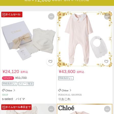
タイムセール
¥24,120
¥43,600
送料込
送料込
¥51,700
53%OFF
関税負担なし
関税負担なし
スピード配送
Chloe
Chloe
SHOP
PERSONAL SHOPPER
s-select バイマ
りおこれ
タイムセール
本日まで