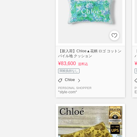
【新入荷】Chloe▲花柄 ロゴ コットン
パイル地 クッション
¥83,600
送料込
関税負担なし
Chloe
PERSONAL SHOPPER
P
*style-com*
E