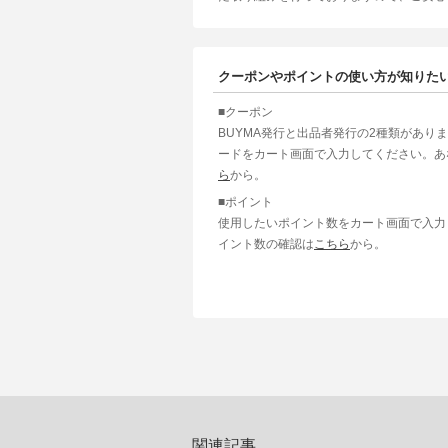
クーポンやポイントの使い方が知りた
■クーポン
BUYMA発行と出品者発行の2種類があり
ードをカート画面で入力してください。あ
ら
から。
■ポイント
使用したいポイント数をカート画面で入力
イント数の確認は
こちら
から。
関連記事