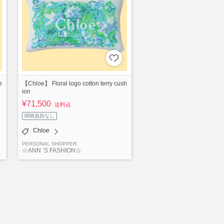
e
【Chloe】 Floral logo cotton terry cush
ion
¥71,500
送料込
関税負担なし
Chloe
PERSONAL SHOPPER
☆ANN ’S FASHION☆