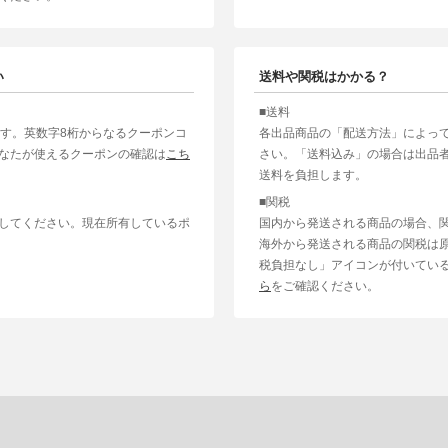
い
送料や関税はかかる？
■送料
ます。英数字8桁からなるクーポンコ
各出品商品の「配送方法」によっ
なたが使えるクーポンの確認は
こち
さい。「送料込み」の場合は出品
送料を負担します。
■関税
してください。現在所有しているポ
国内から発送される商品の場合、
海外から発送される商品の関税は
税負担なし」アイコンが付いてい
ら
をご確認ください。