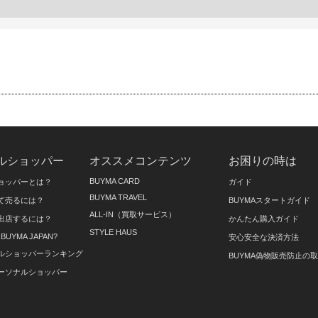
ルショッパー
オススメコンテンツ
お困りの時は
BUYMA CARD
ョッパーとは？
ガイド
BUYMA TRAVEL
て売るには？
BUYMAスタートガイド
ALL-IN（買取サービス）
出店するには？
かんたん購入ガイド
STYLE HAUS
on BUYMA JAPAN?
安心安全な決済方法
ルショッパーランキング
BUYMA偽物販売防止の
ーソナルショッパー