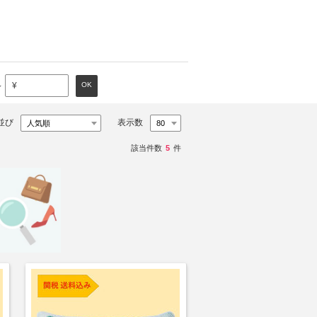
～
OK
¥
並び
表示数
該当件数
5
件