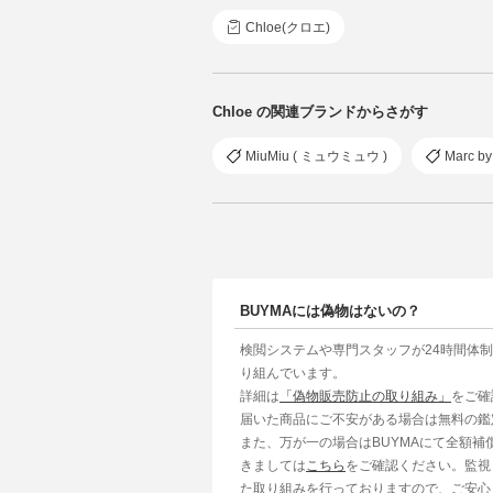
Chloe(クロエ)
Chloe の関連ブランドからさがす
MiuMiu ( ミュウミュウ )
Marc 
BUYMAには偽物はないの？
検閲システムや専門スタッフが24時間体
り組んでいます。
詳細は
「偽物販売防止の取り組み」
をご確
届いた商品にご不安がある場合は無料の鑑
また、万が一の場合はBUYMAにて全額
きましては
こちら
をご確認ください。監視
た取り組みを行っておりますので、ご安心