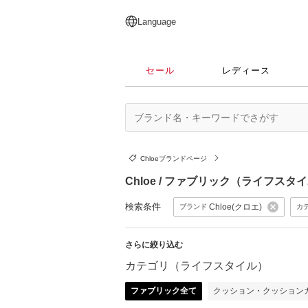
English
日本語
简体中文
繁體中文
Language
セール
レディース
Chloeブランドページ
Chloe / ファブリック（ライフスタ
検索条件
Chloe(クロエ)
ブランド
カ
さらに絞り込む
カテゴリ（ライフスタイル）
ファブリック全て
クッション・クッション