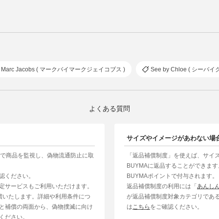
by Marc Jacobs ( マークバイマークジェイコブス )
See by Chloe ( シーバイ
よくある質問
サイズやイメージがあわない場
制で商品を監視し、偽物流通防止に取
「返品補償制度」を使えば、サイ
BUYMAに返品することができま
認ください。
BUYMAポイントで付与されます。
定サービスもご利用いただけます。
返品補償制度の利用には「
あんし
補償いたします。詳細や利用条件につ
が返品補償制度対象カテゴリであ
と補償の両面から、偽物撲滅に向け
は
こちら
をご確認ください。
ください。