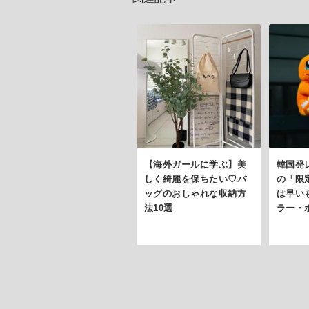
【海外ガールに学ぶ】美
韓国発
しく綺麗を保ちたい♡バ
の「限
ッグのおしゃれな収納方
は早いも
法10選
ラー・ポ