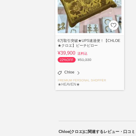
6万取引突破★UPS速達便！【CHLOE
★クロエ】ビーチピロー
¥39,900
送料込
¥51,330
22%OFF
Chloe
PREMIUM PERSONAL SHOPPER
★HEAVEN★
Chloe(クロエ)に関連するレビュー・口コミ