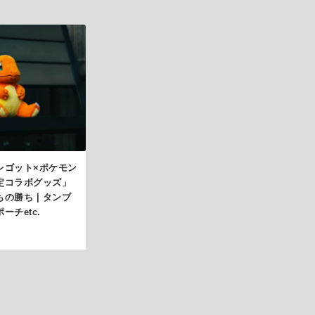
レゴット×ポケモン
定コラボグッズ」
の勝ち | タンブ
ーチetc.