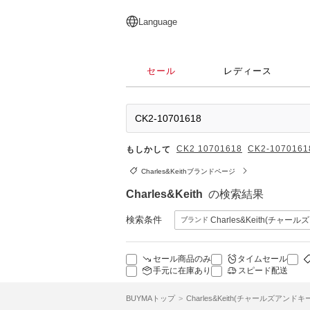
English
日本語
简体中文
繁體中文
Language
セール
レディース
CK2 10701618
CK2-1070161
もしかして
Charles&Keithブランドページ
Charles&Keith
の検索結果
検索条件
Charles&Keith(チャー
ブランド
セール商品のみ
タイムセール
手元に在庫あり
スピード配送
BUYMAトップ
Charles&Keith(チャールズアンドキ