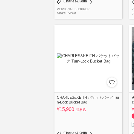
Charles&Keith
PERSONAL SHOPPER
P
Make it Awa
CHARLES&KEITH バケットバッグ Tur
n-Lock Bucket Bag
¥15,900
送料込
Charles&Keith