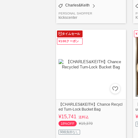
Charles&Keith
PERSONAL SHOPPER
P
kickscenter
タイムセール
¥100クーポン
【CHARLES&KEITH】Chance Recycl
【
ed Turn-Lock Bucket Bag
u
¥15,741
送料込
¥19,370
18%OFF
関税負担なし