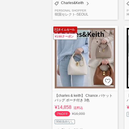
Charles&Keith
PERSONAL SHOPPER
P
韓国セレクト-SEOUL
H
タイムセール
¥100クーポン
【charles & keith】 Chance バケット
【
バッグ ポーチ付き 3色
¥14,858
送料込
¥16,000
7%OFF
関税負担なし