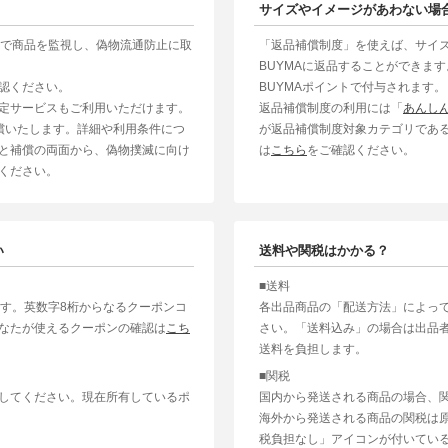
サイズやイメージがあわない場
制で商品を監視し、偽物流通防止に取
「返品補償制度」を使えば、サイ
BUYMAに返品することができま
認ください。
BUYMAポイントで付与されます。
定サービスもご利用いただけます。
返品補償制度の利用には「
あんし
補償いたします。詳細や利用条件につ
が返品補償制度対象カテゴリであ
と補償の両面から、偽物撲滅に向け
は
こちら
をご確認ください。
ください。
い
送料や関税はかかる？
■送料
ます。英数字8桁からなるクーポンコ
各出品商品の「配送方法」によっ
なたが使えるクーポンの確認は
こち
さい。「送料込み」の場合は出品
送料を負担します。
■関税
してください。現在所有しているポ
国内から発送される商品の場合、
海外から発送される商品の関税は
税負担なし」アイコンが付いてい