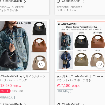
Charles&Keith
Charles&Keith
ERSONAL SHOPPER
PERSONAL SHOPPER
フォレスタイル
SHASHASHOP
★Charles&Keith★ リサイクルターン
★人気★【Charles&Keith】 Chance
ロック バケットバッグ
バケットバッグ ポーチ付き
¥18,980
¥17,180
送料込
送料込
¥19,980
5%OFF
関税負担なし
関税負担なし
Charles&Keith
Charles&Keith