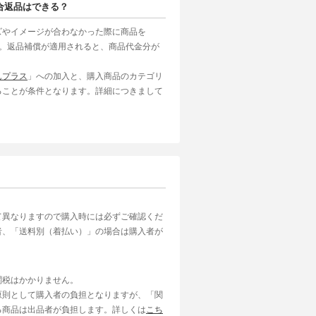
合返品はできる？
ズやイメージが合わなかった際に商品を
す。返品補償が適用されると、商品代金分が
んプラス
」への加入と、購入商品のカテゴリ
ることが条件となります。詳細につきまして
て異なりますので購入時には必ずご確認くだ
者、「送料別（着払い）」の場合は購入者が
関税はかかりません。
原則として購入者の負担となりますが、「関
る商品は出品者が負担します。詳しくは
こち