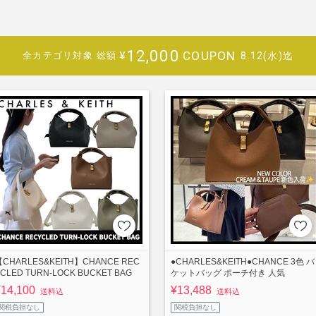
12,000
COUPON
¥
8.12(水)迄
全カテゴリ対象
総額
【CHARLES&KEITH】CHANCE REC
●CHARLES&KEITH●CHANCE 3色 バ
CLED TURN-LOCK BUCKET BAG
ケットバッグ ポーチ付き 人気
¥14,100
¥13,488
送料込
送料込
関税負担なし
関税負担なし