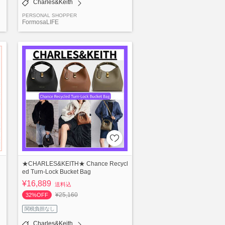
Charles&Keith
PERSONAL SHOPPER
FormosaLIFE
★CHARLES&KEITH★ Chance Recycl
ed Turn-Lock Bucket Bag
¥16,889
送料込
¥25,160
32%OFF
関税負担なし
Charles&Keith