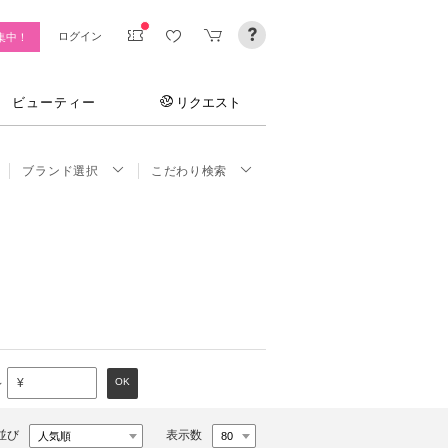
ログイン
集中！
ビューティー
リクエスト
ブランド選択
こだわり検索
～
OK
¥
並び
表示数