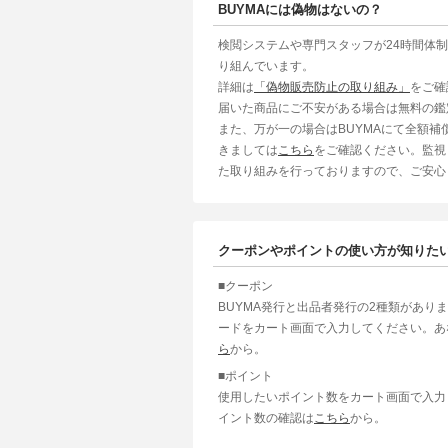
BUYMAには偽物はないの？
検閲システムや専門スタッフが24時間体
り組んでいます。
詳細は
「偽物販売防止の取り組み」
をご確
届いた商品にご不安がある場合は無料の鑑
また、万が一の場合はBUYMAにて全額
きましては
こちら
をご確認ください。監視
た取り組みを行っておりますので、ご安心
クーポンやポイントの使い方が知りた
■クーポン
BUYMA発行と出品者発行の2種類があり
ードをカート画面で入力してください。あ
ら
から。
■ポイント
使用したいポイント数をカート画面で入力
イント数の確認は
こちら
から。