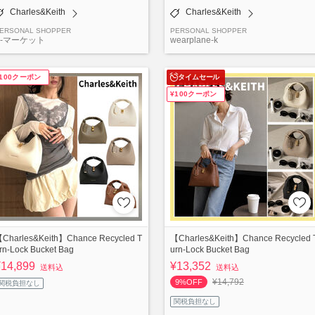
Charles&Keith
Charles&Keith
ERSONAL SHOPPER
PERSONAL SHOPPER
K-マーケット
wearplane-k
¥100クーポン
タイムセール
¥100クーポン
Charles&Keith】Chance Recycled T
【Charles&Keith】Chance Recycled 
rn-Lock Bucket Bag
urn-Lock Bucket Bag
¥14,899
¥13,352
送料込
送料込
¥14,792
9%OFF
関税負担なし
関税負担なし