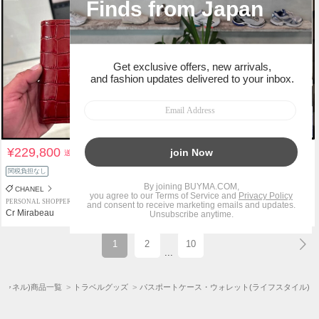
¥229,800
¥183,900
送料込
送料込
関税負担なし
関税負担なし
CHANEL
CHANEL
PERSONAL SHOPPER
PERSONAL SHOPPER
Cr Mirabeau
code noir
1
2
10
...
(シャネル)商品一覧
トラベルグッズ
パスポートケース・ウォレット(ライフスタイル)