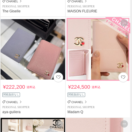
CHANEL
CHANEL
PERSONAL SHOPPER
PERSONAL SHOPPER
The Giselle
MAISON FLEURIE
¥222,200
¥224,500
送料込
送料込
関税負担なし
関税負担なし
CHANEL
CHANEL
PERSONAL SHOPPER
PERSONAL SHOPPER
aya-guilera
Madam Q