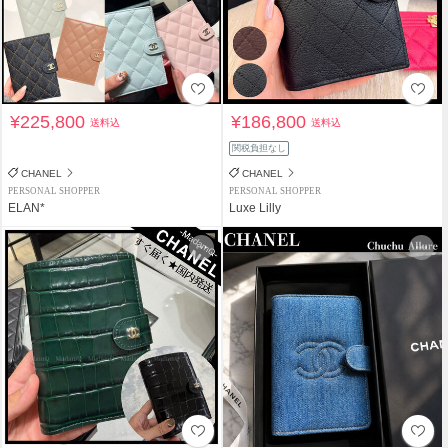
¥225,800
¥186,800
送料込
送料込
関税負担なし
CHANEL
CHANEL
PERSONAL SHOPPER
PERSONAL SHOPPER
ELAN*
Luxe Lilly