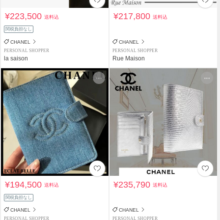
¥223,500
¥217,800
送料込
送料込
関税負担なし
CHANEL
CHANEL
PERSONAL SHOPPER
PERSONAL SHOPPER
la saison
Rue Maison
¥194,500
¥235,790
送料込
送料込
関税負担なし
CHANEL
CHANEL
PERSONAL SHOPPER
PERSONAL SHOPPER