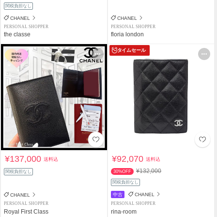
関税負担なし
CHANEL
CHANEL
PERSONAL SHOPPER
PERSONAL SHOPPER
the classe
floria london
タイムセール
¥137,000
¥92,070
送料込
送料込
¥132,000
関税負担なし
30%OFF
関税負担なし
中古
CHANEL
CHANEL
PERSONAL SHOPPER
PERSONAL SHOPPER
Royal First Class
rina-room