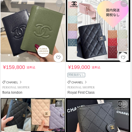
¥159,800
¥199,000
送料込
送料込
関税負担なし
CHANEL
CHANEL
PERSONAL SHOPPER
PERSONAL SHOPPER
floria london
Royal First Class