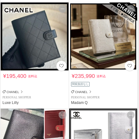
¥195,400
¥235,990
送料込
送料込
関税負担なし
CHANEL
CHANEL
PERSONAL SHOPPER
PERSONAL SHOPPER
Luxe Lilly
Madam Q