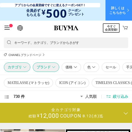
アプリからの会員登録ですぐに使えるクーポンGET！
詳しくは
500
¥
全員必ず
クーポン
こちらから
プレゼント
もらえる
今すぐ
日本語
English
简体中文
繁體中文
会員登録!
CHANELブランドページ
カテゴリ
ブランド
価格
色
セール
手
MATELASSE (マトラッセ)
ICON (アイコン)
TIMELESS CLASSI
730 件
人気順
絞り込み
全カテゴリ対象
12,000
COUPON
¥
8.12(水)迄
総額