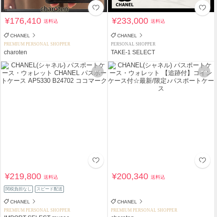
¥176,410
¥233,000
送料込
送料込
CHANEL
CHANEL
PREMIUM PERSONAL SHOPPER
PERSONAL SHOPPER
charoten
TAKE-1 SELECT
¥219,800
¥200,340
送料込
送料込
関税負担なし
スピード配送
CHANEL
CHANEL
PREMIUM PERSONAL SHOPPER
PREMIUM PERSONAL SHOPPER