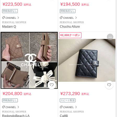
¥223,500
¥194,500
送料込
送料込
関税負担なし
関税負担なし
CHANEL
CHANEL
PERSONAL SHOPPER
PERSONAL SHOPPER
Madam Q
Chuchu Allure
¥2,000クーポン
¥204,800
¥273,290
送料込
送料込
関税負担なし
スピード配送
CHANEL
CHANEL
PERSONAL SHOPPER
PERSONAL SHOPPER
RedondoBeach-LA
Cat猫