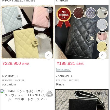
IMPORT SELECT musee
charoten
¥228,900
¥198,831
送料込
送料込
関税負担なし
CHANEL
CHANEL
PERSONAL SHOPPER
PERSONAL SHOPPER
cocoarium
Rinba