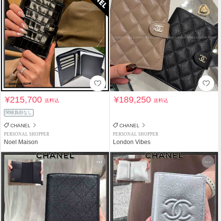
¥215,700
¥189,250
送料込
送料込
関税負担なし
CHANEL
CHANEL
PERSONAL SHOPPER
PERSONAL SHOPPER
Noel Maison
London Vibes