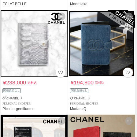
ECLAT BELLE
Moon lake
¥238,000
¥194,800
送料込
送料込
関税負担なし
関税負担なし
CHANEL
CHANEL
PERSONAL SHOPPER
PERSONAL SHOPPER
Piccolo-gentiluomo
Madam Q