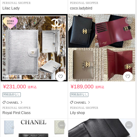
PERSONAL SHOPPER
PERSONAL SHOPPER
Lilac Lady
coco.ladybird
¥231,000
¥189,000
送料込
送料込
関税負担なし
関税負担なし
CHANEL
CHANEL
PERSONAL SHOPPER
PERSONAL SHOPPER
Royal First Class
Lily shop