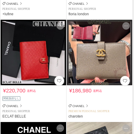
CHANEL
CHANEL
PERSONAL SHOPPER
PERSONAL SHOPPER
+lufine
floria london
¥220,700
¥186,980
送料込
送料込
関税負担なし
CHANEL
CHANEL
PERSONAL SHOPPER
PREMIUM PERSONAL SHOPPER
ECLAT BELLE
charoten