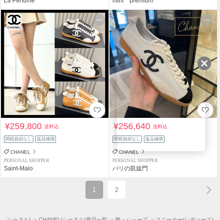
La Perfume
mihi premium
¥259,800
¥256,640
送料込
送料込
関税負担なし
返品補償
関税負担なし
返品補償
CHANEL
CHANEL
PERSONAL SHOPPER
PERSONAL SHOPPER
Saint-Malo
パリの凱旋門
1
2
EL(シャネル)
CHANEL(シャネル)商品一覧
靴・シューズ
スニーカー(レディース)