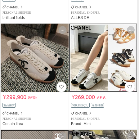
CHANEL
CHANEL
PERSONAL SHOPPER
PERSONAL SHOPPER
brilliant fields
ALLES DE
¥299,900
¥269,000
送料込
送料込
返品補償
関税負担なし
返品補償
CHANEL
CHANEL
PERSONAL SHOPPER
PERSONAL SHOPPER
Certain tiara
Brand_Mimi