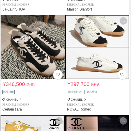
PERSONAL SHOPPER
PERSONAL SHOPPER
La-La☆SHOP
Maison Slanfort
¥346,500
¥297,700
送料込
送料込
返品補償
関税負担なし
返品補償
CHANEL
CHANEL
PERSONAL SHOPPER
PERSONAL SHOPPER
Certain tiara
ROYAL Romeo