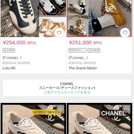
¥254,000
¥251,000
送料込
送料込
返品補償
関税負担なし
返品補償
CHANEL
CHANEL
PERSONAL SHOPPER
PERSONAL SHOPPER
Lulu HK
The Grand Atelier
CHANEL
スニーカー
(レディースファッション)
人気アイテムランキングを見る