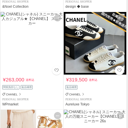
PERSONAL SHOPPER
PERSONAL SHOPPER
&Noel Collection
design ◆ base
¥263,000
¥319,500
送料込
送料込
関税負担なし
返品補償
返品補償
CHANEL
CHANEL
PERSONAL SHOPPER
PERSONAL SHOPPER
WPmarket
Aureluxe Tokyo