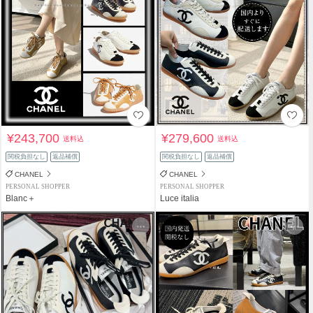
¥243,700
¥279,600
送料込
送料込
関税負担なし
返品補償
関税負担なし
返品補償
CHANEL
CHANEL
PERSONAL SHOPPER
PERSONAL SHOPPER
Blanc＋
Luce italia