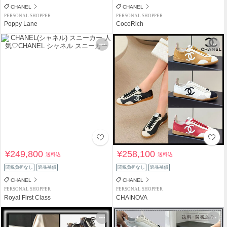
CHANEL
CHANEL
PERSONAL SHOPPER
PERSONAL SHOPPER
Poppy Lane
CocoRich
¥249,800
¥258,100
送料込
送料込
関税負担なし
返品補償
関税負担なし
返品補償
CHANEL
CHANEL
PERSONAL SHOPPER
PERSONAL SHOPPER
Royal First Class
CHAINOVA