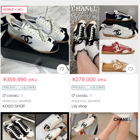
¥200クーポン
¥359,990
¥279,000
送料込
送料込
関税負担なし
返品補償
関税負担なし
返品補償
CHANEL
CHANEL
PERSONAL SHOPPER
PERSONAL SHOPPER
KOGO SHOP
Lily shop