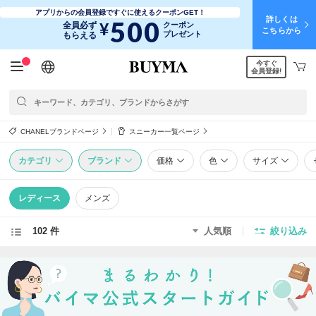
アプリからの会員登録ですぐに使えるクーポンGET！
詳しくは
500
¥
全員必ず
クーポン
こちらから
プレゼント
もらえる
今すぐ
日本語
English
简体中文
繁體中文
会員登録!
CHANELブランドページ
スニーカー一覧ページ
カテゴリ
ブランド
価格
色
サイズ
レディース
メンズ
102 件
人気順
絞り込み