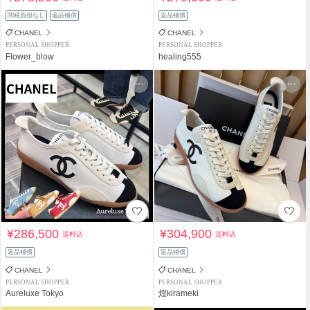
関税負担なし
返品補償
返品補償
CHANEL
CHANEL
PERSONAL SHOPPER
PERSONAL SHOPPER
Flower_blow
healing555
¥286,500
¥304,900
送料込
送料込
返品補償
返品補償
CHANEL
CHANEL
PERSONAL SHOPPER
PERSONAL SHOPPER
Aureluxe Tokyo
煌kirameki