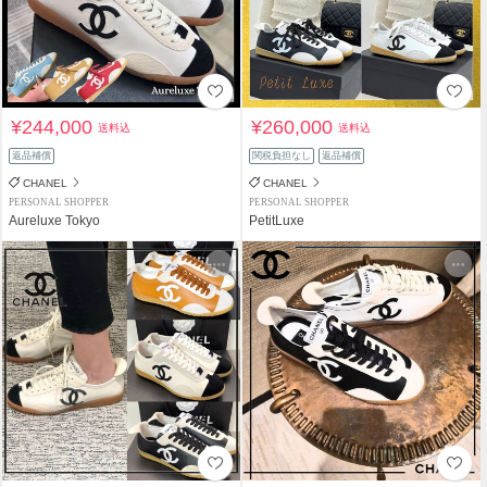
¥244,000
¥260,000
送料込
送料込
返品補償
関税負担なし
返品補償
CHANEL
CHANEL
PERSONAL SHOPPER
PERSONAL SHOPPER
Aureluxe Tokyo
PetitLuxe