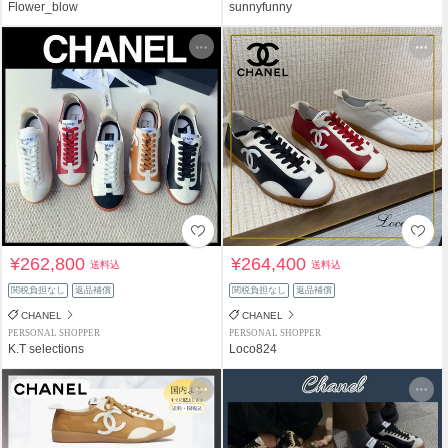
Flower_blow
sunnyfunny
¥262,800
¥264,400
送料込
送料込
関税負担なし
返品補償
関税負担なし
返品補償
CHANEL
CHANEL
PERSONAL SHOPPER
PERSONAL SHOPPER
K.T selections
Loco824