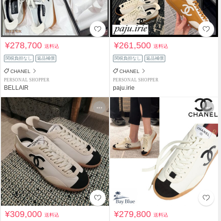
¥278,700
¥261,500
送料込
送料込
関税負担なし
返品補償
関税負担なし
返品補償
CHANEL
CHANEL
PERSONAL SHOPPER
PERSONAL SHOPPER
BELLAIR
paju.irie
¥309,000
¥279,800
送料込
送料込