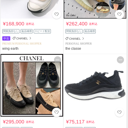
¥168,900
¥262,400
送料込
送料込
関税負担なし
返品補償
スピード配送
関税負担なし
返品補償
中古
CHANEL
CHANEL
PREMIUM PERSONAL SHOPPER
PERSONAL SHOPPER
wing earth
the classe
¥295,000
¥75,117
送料込
送料込