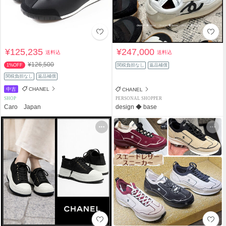
¥125,235
¥247,000
送料込
送料込
¥126,500
1%OFF
関税負担なし
返品補償
関税負担なし
返品補償
中古
CHANEL
CHANEL
SHOP
PERSONAL SHOPPER
Caro Japan
design ◆ base