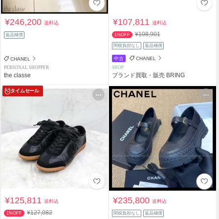
¥246,200
¥107,811
送料込
送料込
¥108,901
返品補償
1%OFF
関税負担なし
返品補償
中古
CHANEL
CHANEL
PERSONAL SHOPPER
SHOP
the classe
ブランド買取・販売 BRING
タイムセール
¥125,811
¥235,800
送料込
送料込
¥127,082
1%OFF
関税負担なし
返品補償