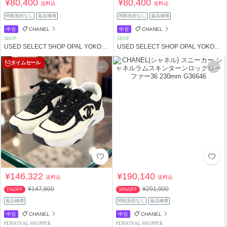
¥80,400
¥80,400
送料込
送料込
関税負担なし
返品補償
関税負担なし
返品補償
中古
CHANEL
中古
CHANEL
SHOP
SHOP
USED SELECT SHOP OPAL YOKOHAMA
USED SELECT SHOP OPAL YOKOHAMA
タイムセール
¥146,322
¥190,140
送料込
送料込
¥147,800
¥291,000
1%OFF
34%OFF
返品補償
関税負担なし
返品補償
中古
CHANEL
中古
CHANEL
PERSONAL SHOPPER
PERSONAL SHOPPER