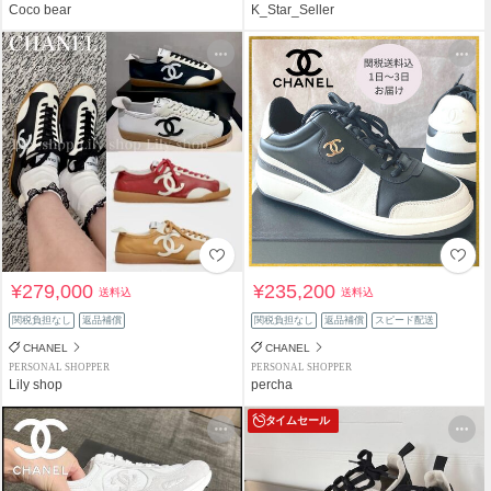
Coco bear
K_Star_Seller
¥279,000
¥235,200
送料込
送料込
関税負担なし
返品補償
関税負担なし
返品補償
スピード配送
CHANEL
CHANEL
PERSONAL SHOPPER
PERSONAL SHOPPER
Lily shop
percha
タイムセール