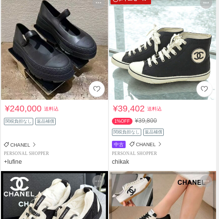
¥240,000
¥39,402
送料込
送料込
¥39,800
関税負担なし
返品補償
1%OFF
関税負担なし
返品補償
中古
CHANEL
CHANEL
PERSONAL SHOPPER
PERSONAL SHOPPER
+lufine
chikak