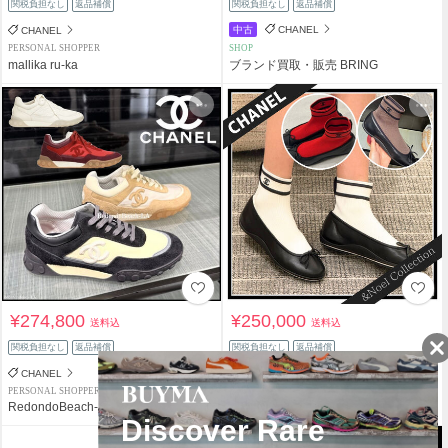
関税負担なし
返品補償
関税負担なし
返品補償
中古
CHANEL
CHANEL
PERSONAL SHOPPER
SHOP
mallika ru-ka
ブランド買取・販売 BRING
¥274,800
¥250,000
送料込
送料込
関税負担なし
返品補償
関税負担なし
返品補償
CHANEL
CHANEL
PERSONAL SHOPPER
PERSONAL SHOPPER
RedondoBeach-LA
&Noel Collection