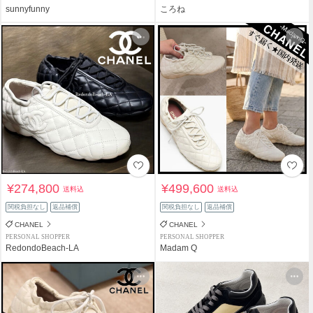
sunnyfunny
ころね
¥274,800
¥499,600
送料込
送料込
関税負担なし
返品補償
関税負担なし
返品補償
CHANEL
CHANEL
PERSONAL SHOPPER
PERSONAL SHOPPER
RedondoBeach-LA
Madam Q