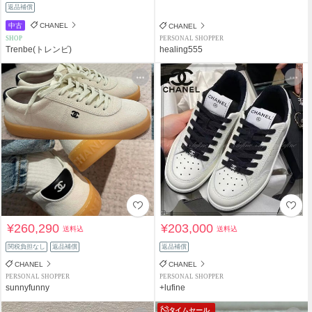
返品補償
中古
CHANEL
CHANEL
SHOP
PERSONAL SHOPPER
Trenbe(トレンビ)
healing555
¥260,290
¥203,000
送料込
送料込
関税負担なし
返品補償
返品補償
CHANEL
CHANEL
PERSONAL SHOPPER
PERSONAL SHOPPER
sunnyfunny
+lufine
タイムセール