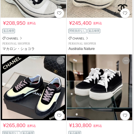
¥208,950
¥245,400
送料込
送料込
返品補償
関税負担なし
返品補償
CHANEL
CHANEL
PERSONAL SHOPPER
PERSONAL SHOPPER
マカロン・ショコラ
Australia Nature
¥265,800
¥130,800
送料込
送料込
関税負担なし
返品補償
返品補償