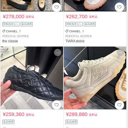
¥278,000
¥262,700
送料込
送料込
関税負担なし
返品補償
関税負担なし
返品補償
CHANEL
CHANEL
PERSONAL SHOPPER
PERSONAL SHOPPER
the classe
TIARA dolce
¥259,360
¥289,880
送料込
送料込
返品補償
返品補償