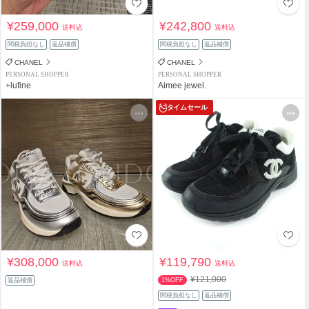
¥259,000
¥242,800
送料込
送料込
関税負担なし
返品補償
関税負担なし
返品補償
CHANEL
CHANEL
PERSONAL SHOPPER
PERSONAL SHOPPER
+lufine
Aimee jewel.
タイムセール
¥308,000
¥119,790
送料込
送料込
¥121,000
返品補償
1%OFF
関税負担なし
返品補償