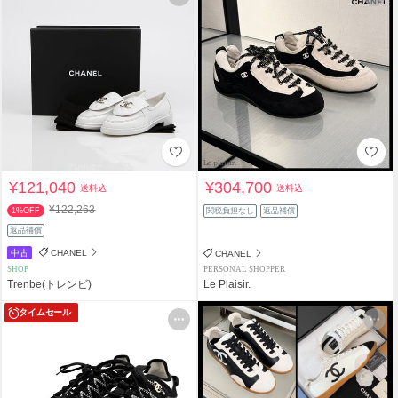
¥121,040
¥304,700
送料込
送料込
¥122,263
1%OFF
関税負担なし
返品補償
返品補償
中古
CHANEL
CHANEL
SHOP
PERSONAL SHOPPER
Trenbe(トレンビ)
Le Plaisir.
タイムセール