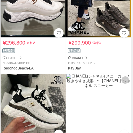
¥296,800
¥299,900
送料込
送料込
返品補償
返品補償
CHANEL
CHANEL
PERSONAL SHOPPER
PERSONAL SHOPPER
RedondoBeach-LA
Kay Jay