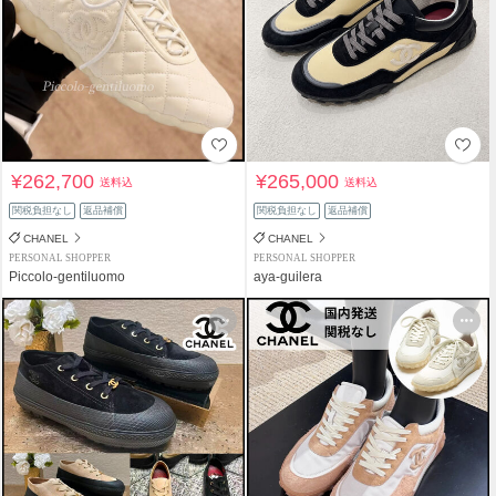
¥262,700
¥265,000
送料込
送料込
関税負担なし
返品補償
関税負担なし
返品補償
CHANEL
CHANEL
PERSONAL SHOPPER
PERSONAL SHOPPER
Piccolo-gentiluomo
aya-guilera