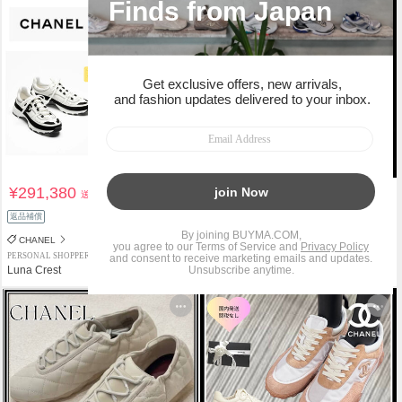
¥291,380
¥266,800
送料込
送料込
返品補償
関税負担なし
返品補償
CHANEL
CHANEL
PERSONAL SHOPPER
PERSONAL SHOPPER
Luna Crest
Royal Mode