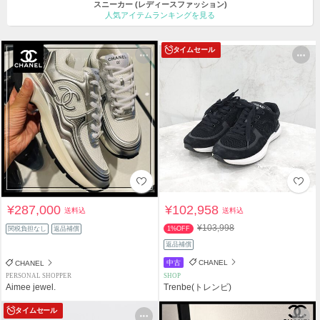
スニーカー
(レディースファッション)
人気アイテムランキングを見る
タイムセール
¥287,000
¥102,958
送料込
送料込
¥103,998
関税負担なし
返品補償
1%OFF
返品補償
中古
CHANEL
CHANEL
PERSONAL SHOPPER
SHOP
Aimee jewel.
Trenbe(トレンビ)
タイムセール