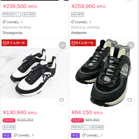
¥239,500
¥259,900
送料込
送料込
関税負担なし
返品補償
返品補償
CHANEL
CHANEL
PERSONAL SHOPPER
PERSONAL SHOPPER
Snowgoose
Ambermr
タイムセール
タイムセール
¥130,940
¥84,150
送料込
送料込
¥132,263
¥85,000
1%OFF
1%OFF
返品補償
関税負担なし
返品補償
中古
CHANEL
中古
CHANEL