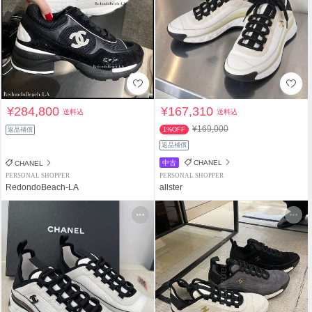
¥284,800
¥167,310
送料込
送料込
¥169,000
返品補償
1%OFF
返品補償
中古
CHANEL
CHANEL
PERSONAL SHOPPER
PERSONAL SHOPPER
RedondoBeach-LA
allster