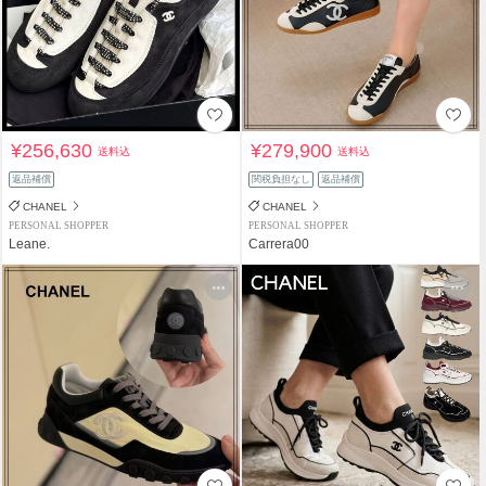
¥256,630
¥279,900
送料込
送料込
返品補償
関税負担なし
返品補償
CHANEL
CHANEL
PERSONAL SHOPPER
PERSONAL SHOPPER
Leane.
Carrera00