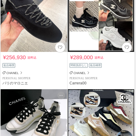
¥256,930
¥289,000
送料込
送料込
返品補償
関税負担なし
返品補償
CHANEL
CHANEL
PERSONAL SHOPPER
PERSONAL SHOPPER
パリのマロニエ
Carrera00