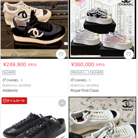
¥249,900
¥360,000
送料込
送料込
返品補償
関税負担なし
返品補償
CHANEL
CHANEL
PERSONAL SHOPPER
PERSONAL SHOPPER
Ambermr
Royal First Class
タイムセール