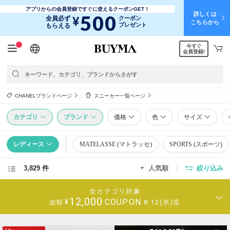
アプリからの会員登録ですぐに使えるクーポンGET！
詳しくは
500
¥
全員必ず
クーポン
こちらから
プレゼント
もらえる
今すぐ
日本語
English
简体中文
繁體中文
会員登録!
CHANELブランドページ
スニーカー一覧ページ
カテゴリ
ブランド
価格
色
サイズ
レディース
MATELASSE (マトラッセ)
SPORTS (スポーツ)
3,829 件
人気順
絞り込み
全カテゴリ対象
12,000
COUPON
¥
8.12(水)迄
総額