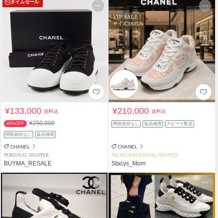
タイムセール
¥133,000
¥210,000
送料込
送料込
¥250,000
46%OFF
関税負担なし
返品補償
スピード配送
関税負担なし
返品補償
CHANEL
CHANEL
PERSONAL SHOPPER
PREMIUM PERSONAL SHOPPER
BUYMA_RESALE
Stacys_Mom