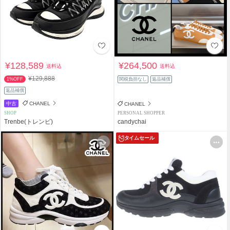
¥128,589
¥264,500
送料込
送料込
¥129,888
1%OFF
関税負担なし
返品補償
返品補償
中古
CHANEL
CHANEL
SHOP
PERSONAL SHOPPER
Trenbe(トレンビ)
candychai
タイムセール