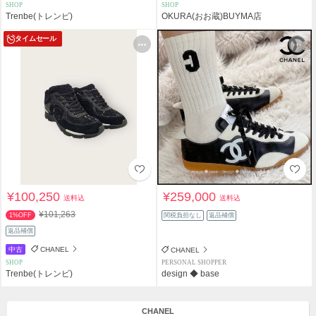
SHOP
SHOP
Trenbe(トレンビ)
OKURA(おお蔵)BUYMA店
タイムセール
¥100,250
¥259,000
送料込
送料込
¥101,263
1%OFF
関税負担なし
返品補償
返品補償
中古
CHANEL
CHANEL
SHOP
PERSONAL SHOPPER
Trenbe(トレンビ)
design ◆ base
CHANEL