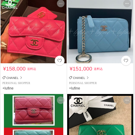
¥158,000
¥151,000
送料込
送料込
CHANEL
CHANEL
PERSONAL SHOPPER
PERSONAL SHOPPER
+lufine
+lufine