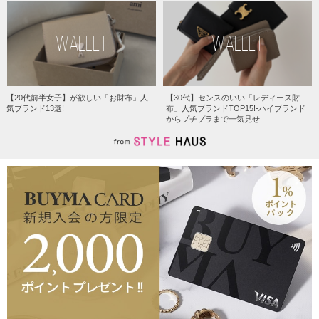
WALLET
WALLET
【20代前半女子】が欲しい「お財布」人
【30代】センスのいい「レディース財
気ブランド13選!
布」人気ブランドTOP15!-ハイブランド
からプチプラまで一気見せ