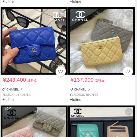
+lufine
+lufine
¥243,400
¥137,900
送料込
送料込
CHANEL
CHANEL
PERSONAL SHOPPER
PERSONAL SHOPPER
+lufine
+lufine