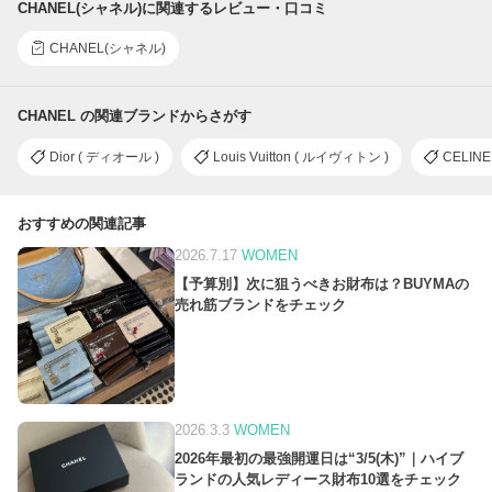
CHANEL(シャネル)に関連するレビュー・口コミ
CHANEL(シャネル)
CHANEL の関連ブランドからさがす
Dior ( ディオール )
Louis Vuitton ( ルイヴィトン )
CELINE
おすすめの関連記事
2026.7.17
WOMEN
【予算別】次に狙うべきお財布は？BUYMAの
売れ筋ブランドをチェック
2026.3.3
WOMEN
2026年最初の最強開運日は“3/5(木)”｜ハイブ
ランドの人気レディース財布10選をチェック