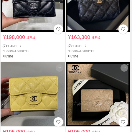
¥198,000
¥163,300
送料込
送料込
CHANEL
CHANEL
PERSONAL SHOPPER
PERSONAL SHOPPER
+lufine
+lufine
¥195,000
¥195,000
送料込
送料込