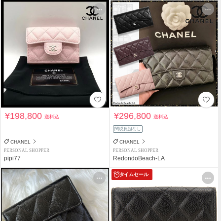
¥198,800
¥296,800
送料込
送料込
関税負担なし
CHANEL
CHANEL
PERSONAL SHOPPER
PERSONAL SHOPPER
pipi77
RedondoBeach-LA
タイムセール