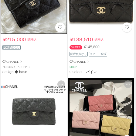
¥215,000
¥138,510
送料込
送料込
¥145,800
関税負担なし
5%OFF
関税負担なし
スピード配送
CHANEL
CHANEL
PERSONAL SHOPPER
SHOP
design ◆ base
s-select バイマ