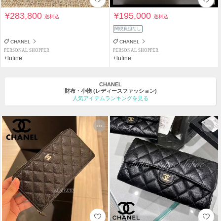
¥283,800
¥195,000
送料込
送料込
関税負担なし
CHANEL
CHANEL
PERSONAL SHOPPER
PERSONAL SHOPPER
+lufine
+lufine
CHANEL
財布・小物
(レディースファッション)
人気アイテムランキングを見る