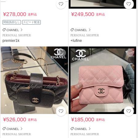
¥278,000
¥249,500
送料込
送料込
関税負担なし
スピード配送
CHANEL
CHANEL
PERSONAL SHOPPER
PERSONAL SHOPPER
premier1k
+lufine
¥526,000
¥185,000
送料込
送料込
CHANEL
CHANEL
PERSONAL SHOPPER
PERSONAL SHOPPER