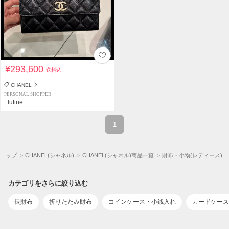
¥293,600
送料込
CHANEL
PERSONAL SHOPPER
+lufine
1
Aトップ
CHANEL(シャネル)
CHANEL(シャネル)商品一覧
財布・小物(レディース)
カテゴリをさらに絞り込む
長財布
折りたたみ財布
コインケース・小銭入れ
カードケース