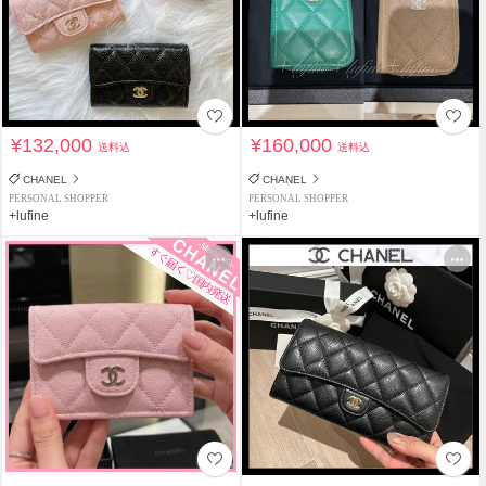
¥132,000
¥160,000
送料込
送料込
CHANEL
CHANEL
PERSONAL SHOPPER
PERSONAL SHOPPER
+lufine
+lufine