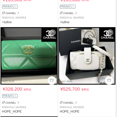
関税負担なし
関税負担なし
CHANEL
CHANEL
PERSONAL SHOPPER
PERSONAL SHOPPER
+lufine
+lufine
¥328,200
¥525,700
送料込
送料込
関税負担なし
CHANEL
CHANEL
PERSONAL SHOPPER
PERSONAL SHOPPER
HOPE_HOPE
HOPE_HOPE