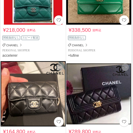
¥218,000
¥338,500
送料込
送料込
関税負担なし
スピード配送
関税負担なし
CHANEL
CHANEL
PERSONAL SHOPPER
PERSONAL SHOPPER
accelerer
+lufine
¥164,800
¥289,800
送料込
送料込