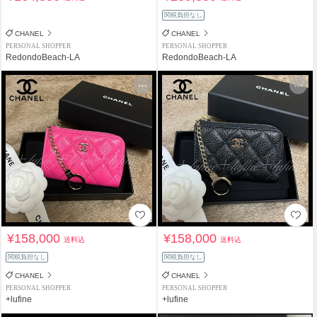
関税負担なし
CHANEL
CHANEL
PERSONAL SHOPPER
PERSONAL SHOPPER
RedondoBeach-LA
RedondoBeach-LA
¥158,000
¥158,000
送料込
送料込
関税負担なし
関税負担なし
CHANEL
CHANEL
PERSONAL SHOPPER
PERSONAL SHOPPER
+lufine
+lufine