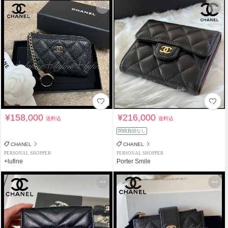
¥158,000
¥216,000
送料込
送料込
関税負担なし
CHANEL
CHANEL
PERSONAL SHOPPER
PERSONAL SHOPPER
+lufine
Porter Smile