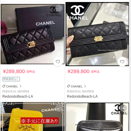
¥289,800
¥289,800
送料込
送料込
関税負担なし
CHANEL
CHANEL
PERSONAL SHOPPER
PERSONAL SHOPPER
RedondoBeach-LA
RedondoBeach-LA