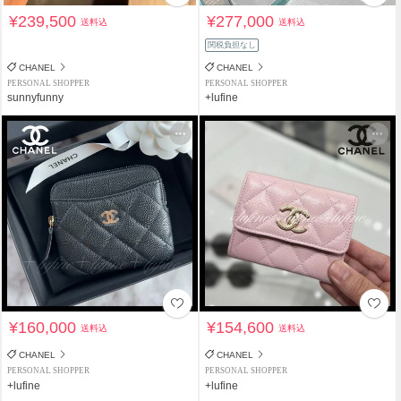
¥239,500
¥277,000
送料込
送料込
関税負担なし
CHANEL
CHANEL
PERSONAL SHOPPER
PERSONAL SHOPPER
sunnyfunny
+lufine
¥160,000
¥154,600
送料込
送料込
CHANEL
CHANEL
PERSONAL SHOPPER
PERSONAL SHOPPER
+lufine
+lufine