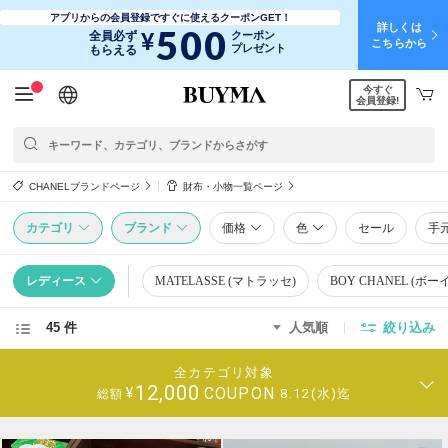
アプリからの会員登録ですぐに使えるクーポンGET！
詳しくは
500
¥
全員必ず
クーポン
こちらから
プレゼント
もらえる
今すぐ
日本語
English
简体中文
繁體中文
会員登録!
CHANELブランドページ
財布・小物一覧ページ
カテゴリ
ブランド
価格
色
セール
手
レディース
MATELASSE (マトラッセ)
BOY CHANEL (ボー
45 件
人気順
絞り込み
全カテゴリ対象
12,000
COUPON
¥
8.12(水)迄
総額