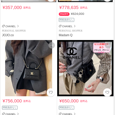
¥357,000
¥778,635
送料込
送料込
¥824,000
5%OFF
関税負担なし
CHANEL
CHANEL
PERSONAL SHOPPER
PERSONAL SHOPPER
JOJO.co
Madam Q
¥756,000
¥650,000
送料込
送料込
関税負担なし
関税負担なし
CHANEL
CHANEL