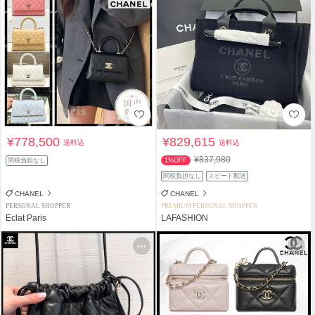
¥778,500
¥829,615
送料込
送料込
¥837,980
関税負担なし
1%OFF
関税負担なし
スピード配送
CHANEL
CHANEL
PERSONAL SHOPPER
PREMIUM PERSONAL SHOPPER
Eclat Paris
LAFASHION