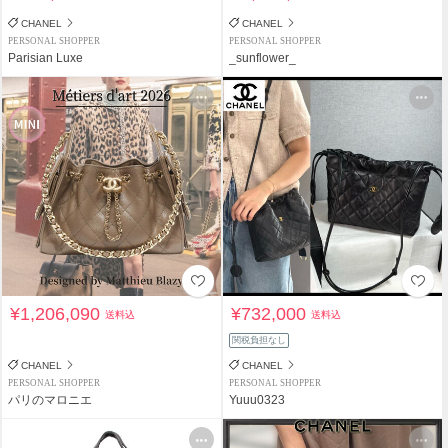
CHANEL
CHANEL
PERSONAL SHOPPER
PERSONAL SHOPPER
Parisian Luxe
_sunflower_
¥1,206,090
¥732,000
送料込
送料込
関税負担なし
CHANEL
CHANEL
PERSONAL SHOPPER
PERSONAL SHOPPER
パリのマロニエ
Yuuu0323