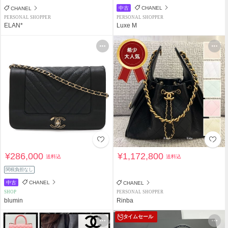
中古
CHANEL
CHANEL
PERSONAL SHOPPER
PERSONAL SHOPPER
ELAN*
Luxe M
¥286,000
¥1,172,800
送料込
送料込
関税負担なし
中古
CHANEL
CHANEL
SHOP
PERSONAL SHOPPER
blumin
Rinba
タイムセール