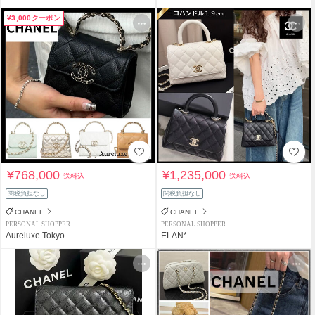
¥3,000クーポン
¥768,000
¥1,235,000
送料込
送料込
関税負担なし
関税負担なし
CHANEL
CHANEL
PERSONAL SHOPPER
PERSONAL SHOPPER
Aureluxe Tokyo
ELAN*