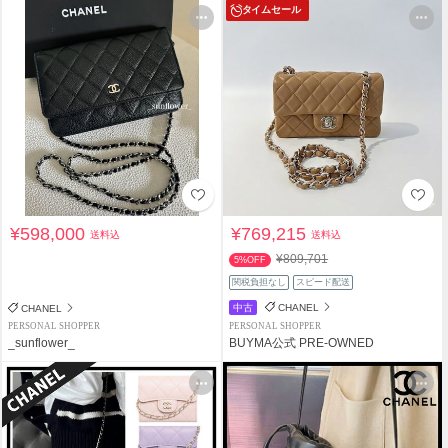
タイムセール
¥598,000
¥769,215
送料込
送料込
¥809,701
5%OFF
関税負担なし
スピード配送
中古
CHANEL
CHANEL
PERSONAL SHOPPER
PERSONAL SHOPPER
_sunflower_
BUYMA公式 PRE-OWNED