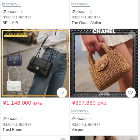
関税負担なし
関税負担なし
CHANEL
CHANEL
PERSONAL SHOPPER
PERSONAL SHOPPER
BELLAIR
The Grand Atelier
¥1,148,000
¥897,880
送料込
送料込
関税負担なし
CHANEL
CHANEL
PERSONAL SHOPPER
PERSONAL SHOPPER
Trust Room
Vesper.