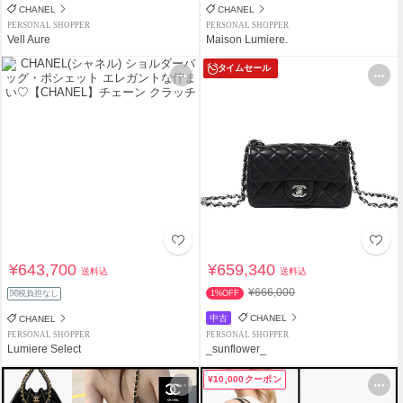
CHANEL
CHANEL
PERSONAL SHOPPER
PERSONAL SHOPPER
Vell Aure
Maison Lumiere.
タイムセール
¥643,700
¥659,340
送料込
送料込
¥666,000
関税負担なし
1%OFF
中古
CHANEL
CHANEL
PERSONAL SHOPPER
PERSONAL SHOPPER
Lumiere Select
_sunflower_
¥10,000クーポン