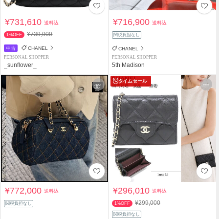
¥731,610
¥716,900
送料込
送料込
¥739,000
1%OFF
関税負担なし
中古
CHANEL
CHANEL
PERSONAL SHOPPER
PERSONAL SHOPPER
_sunflower_
5th Madison
タイムセール
¥772,000
¥296,010
送料込
送料込
¥299,000
関税負担なし
1%OFF
関税負担なし