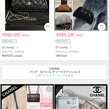
¥560,000
¥589,100
送料込
送料込
関税負担なし
関税負担なし
CHANEL
CHANEL
PERSONAL SHOPPER
PERSONAL SHOPPER
MAREN Luxury
Vell Aure
CHANEL
バッグ・カバン
(レディースファッション)
人気アイテムランキングを見る