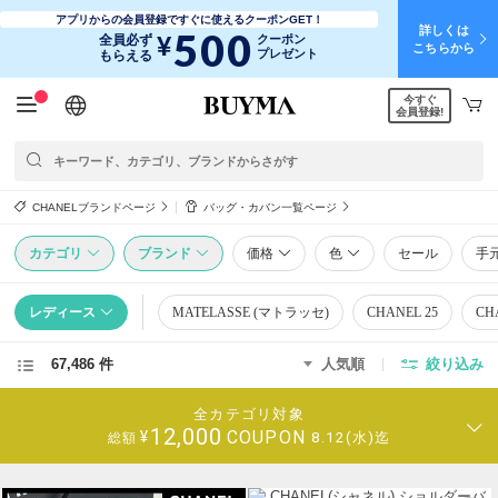
アプリからの会員登録ですぐに使えるクーポンGET！
詳しくは
500
¥
全員必ず
クーポン
こちらから
プレゼント
もらえる
今すぐ
日本語
English
简体中文
繁體中文
会員登録!
CHANELブランドページ
バッグ・カバン一覧ページ
カテゴリ
ブランド
価格
色
セール
手
レディース
MATELASSE (マトラッセ)
CHANEL 25
CH
67,486 件
人気順
絞り込み
全カテゴリ対象
12,000
COUPON
¥
8.12(水)迄
総額