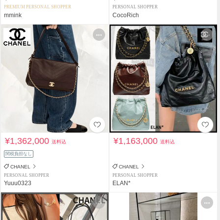
PREMIUM PERSONAL SHOPPER
PERSONAL SHOPPER
mmink
CocoRich
¥1,362,000
¥1,163,000
送料込
送料込
関税負担なし
CHANEL
CHANEL
PERSONAL SHOPPER
PERSONAL SHOPPER
Yuuu0323
ELAN*