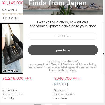
¥1,149,000
¥1,530,800
送料込
送料込
CHANEL
CHANEL
PREMIUM PERSONAL SHOPPER
PERSONAL SHOPPER
グロリア HK
ALLES DE
¥1,248,000
¥646,700
送料込
送料込
関税負担なし
CHANEL
CHANEL
PERSONAL SHOPPER
PERSONAL SHOPPER
Luxe Lilly
Luce italia