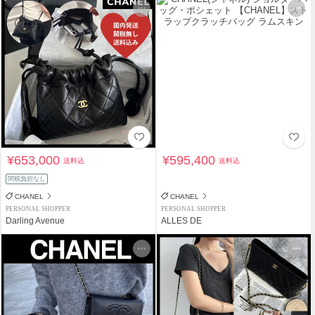
¥653,000
¥595,400
送料込
送料込
関税負担なし
CHANEL
CHANEL
PERSONAL SHOPPER
PERSONAL SHOPPER
Darling Avenue
ALLES DE