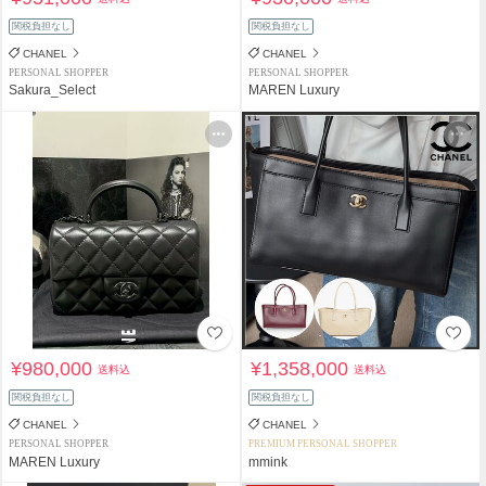
関税負担なし
関税負担なし
CHANEL
CHANEL
PERSONAL SHOPPER
PERSONAL SHOPPER
Sakura_Select
MAREN Luxury
¥980,000
¥1,358,000
送料込
送料込
関税負担なし
関税負担なし
CHANEL
CHANEL
PERSONAL SHOPPER
PREMIUM PERSONAL SHOPPER
MAREN Luxury
mmink