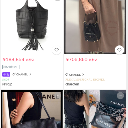
¥188,859
¥706,860
送料込
送料込
関税負担なし
中古
CHANEL
CHANEL
SHOP
PREMIUM PERSONAL SHOPPER
retrojp
charoten