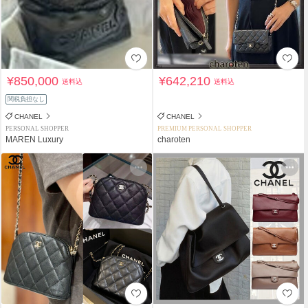
¥850,000
¥642,210
送料込
送料込
関税負担なし
CHANEL
CHANEL
PERSONAL SHOPPER
PREMIUM PERSONAL SHOPPER
MAREN Luxury
charoten