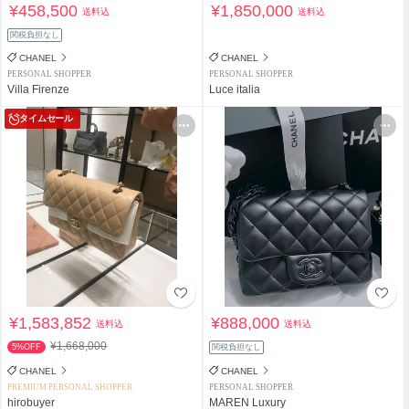
¥458,500
¥1,850,000
送料込
送料込
関税負担なし
CHANEL
CHANEL
PERSONAL SHOPPER
PERSONAL SHOPPER
Villa Firenze
Luce italia
タイムセール
¥1,583,852
¥888,000
送料込
送料込
¥1,668,000
5%OFF
関税負担なし
CHANEL
CHANEL
PREMIUM PERSONAL SHOPPER
PERSONAL SHOPPER
hirobuyer
MAREN Luxury