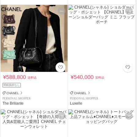
¥588,800
¥540,000
送料込
送料込
関税負担なし
CHANEL
CHANEL
PERSONAL SHOPPER
PERSONAL SHOPPER
The Briliante
Luxelle