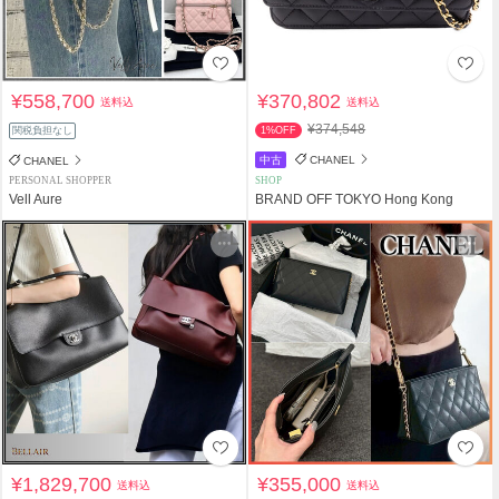
¥558,700
¥370,802
送料込
送料込
¥374,548
関税負担なし
1%OFF
中古
CHANEL
CHANEL
PERSONAL SHOPPER
SHOP
Vell Aure
BRAND OFF TOKYO Hong Kong
¥1,829,700
¥355,000
送料込
送料込