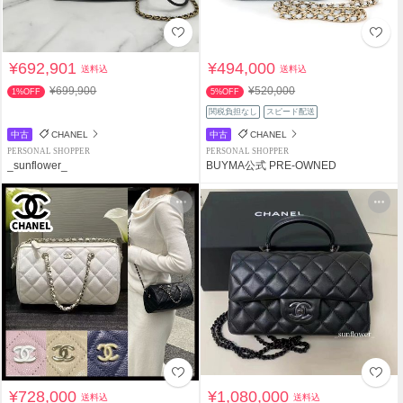
¥692,901
¥494,000
送料込
送料込
¥699,900
¥520,000
1%OFF
5%OFF
関税負担なし
スピード配送
中古
CHANEL
中古
CHANEL
PERSONAL SHOPPER
PERSONAL SHOPPER
_sunflower_
BUYMA公式 PRE-OWNED
¥728,000
¥1,080,000
送料込
送料込