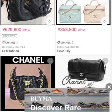
¥629,800
¥353,800
送料込
送料込
関税負担なし
CHANEL
CHANEL
PERSONAL SHOPPER
PERSONAL SHOPPER
Cr Mirabeau
Luxe Lilly