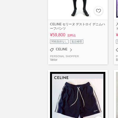
CELINE セリーヌ デストロイ デニムハ
ーフパンツ
¥59,800
送料込
関税負担なし
返品補償
CELINE
PERSONAL SHOPPER
P
Velor
B