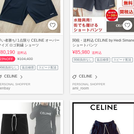
早い者勝ち! 1点限り CELINE オーバー
関税・送料込 CELINE by Hedi Siman
サイズ ロゴ刺繍 ショーツ
ショートパンツ
¥80,190
¥85,980
送料込
送料込
¥104,400
23%OFF
関税負担なし
返品補償
スピード配送
関税負担なし
返品補償
スピード配送
CELINE
CELINE
ERSONAL SHOPPER
PERSONAL SHOPPER
enbay
ami_room