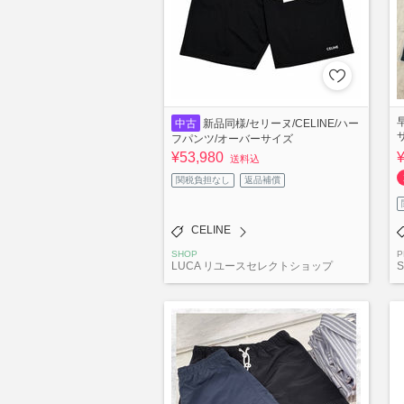
中古
新品同様/セリーヌ/CELINE/ハー
フパンツ/オーバーサイズ
¥53,980
送料込
関税負担なし
返品補償
CELINE
SHOP
P
LUCA リユースセレクトショップ
S