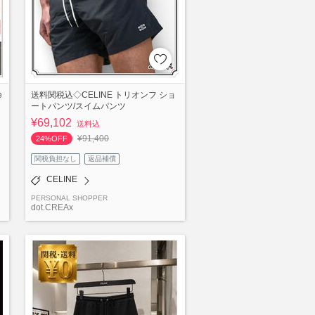
e
送料関税込◇CELINE トリオンフ ショ
ートパンツ/スイムパンツ
¥69,102
送料込
¥91,400
24%OFF
関税負担なし
返品補償
CELINE
PERSONAL SHOPPER
dot.CREAx