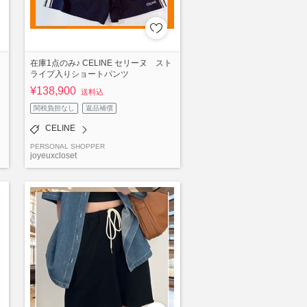
在庫1点のみ♪ CELINE セリーヌ スト
ライプ入りショートパンツ
¥138,900
送料込
関税負担なし
返品補償
CELINE
PERSONAL SHOPPER
joyeuxcloset