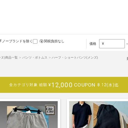
ノーブランドを除く
関税負担なし
価格
¥
リーヌ)商品一覧
パンツ・ボトムス
ハーフ・ショートパンツ(メンズ)
12,000
COUPON
¥
8.12(水)迄
全カテゴリ対象
総額