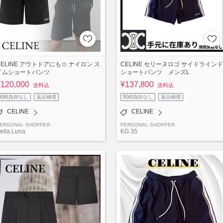
CELINE アウトドアにも☆ ナイロン ス
CELINE セリーヌロゴ サイドラインド
イムショートパンツ
ショートパンツ メンズL
¥120,000
¥137,800
送料込
送料込
関税負担なし
返品補償
関税負担なし
返品補償
CELINE
CELINE
ERSONAL SHOPPER
PERSONAL SHOPPER
ella.Luna
KG 35