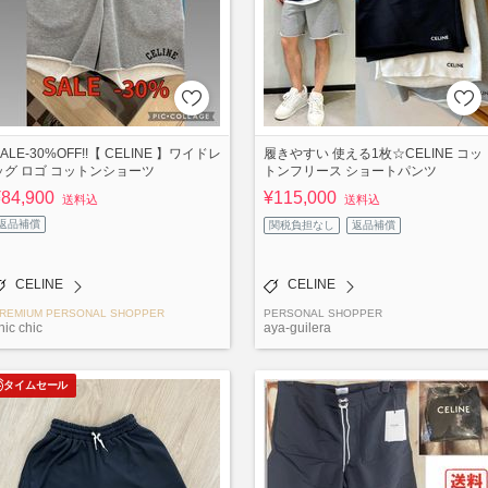
ALE-30%OFF!!【 CELINE 】ワイドレ
履きやすい 使える1枚☆CELINE コッ
ッグ ロゴ コットンショーツ
トンフリース ショートパンツ
¥84,900
¥115,000
送料込
送料込
返品補償
関税負担なし
返品補償
CELINE
CELINE
REMIUM PERSONAL SHOPPER
PERSONAL SHOPPER
hic chic
aya-guilera
タイムセール