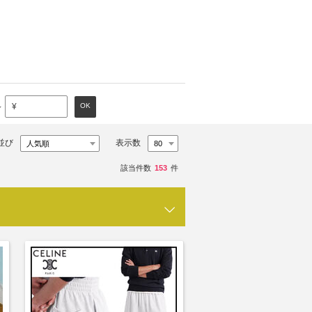
～
OK
¥
並び
表示数
該当件数
153
件