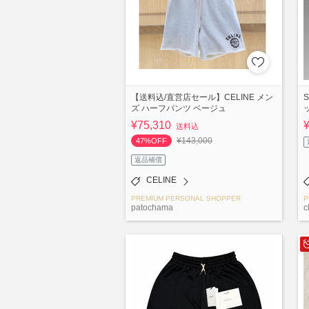
【送料込/直営店セール】CELINE メン
S
ズ ハーフパンツ ベージュ
¥75,310
送料込
¥143,000
47%OFF
返品補償
CELINE
PREMIUM PERSONAL SHOPPER
P
patochama
c