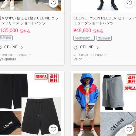
履きやすい 使える1枚☆CELINE コッ
CELINE TYSON REEDER セリーヌ 
トンフリース ショートパンツ
ミューダショートパンツ
¥135,000
¥49,800
送料込
送料込
返品補償
関税負担なし
返品補償
CELINE
CELINE
ERSONAL SHOPPER
PERSONAL SHOPPER
ya-guilera
Velor