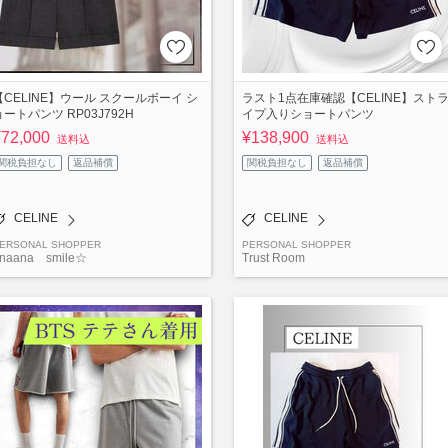
【CELINE】ウール スクールボーイ シ
ラスト1点在庫確認【CELINE】スト
ョートパンツ RP03J792H
イプ入りショートパンツ
¥72,000
¥138,900
送料込
送料込
関税負担なし
返品補償
関税負担なし
返品補償
CELINE
CELINE
ERSONAL SHOPPER
PERSONAL SHOPPER
naana smile☆
Trust Room