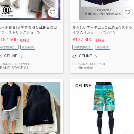
入手困難 BTS テテ着用 CELINE ロゴ
夏らしいアイテム☆CELINE☆ストラ
ドローストリングショーツ
イプ入りショートパンツ☆
¥187,500
¥137,800
送料込
送料込
関税負担なし
返品補償
関税負担なし
返品補償
CELINE
CELINE
ERSONAL SHOPPER
PERSONAL SHOPPER
RAND SPACE 01
Lucille select