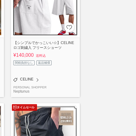
【シンプルでかっこいい☆】CELINE
ロゴ刺繍入 フリースショーツ
¥140,000
送料込
関税負担なし
返品補償
CELINE
PERSONAL SHOPPER
Neptunus
タイムセール