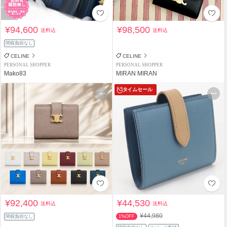
¥94,600
¥98,500
送料込
送料込
関税負担なし
CELINE
CELINE
PERSONAL SHOPPER
PERSONAL SHOPPER
Mako83
MIRAN MIRAN
タイムセール
¥92,400
¥44,530
送料込
送料込
¥44,980
関税負担なし
1%OFF