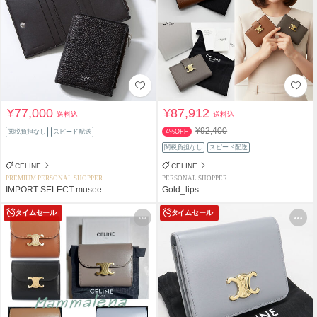
¥77,000
¥87,912
送料込
送料込
¥92,400
関税負担なし
スピード配送
4%OFF
関税負担なし
スピード配送
CELINE
CELINE
PREMIUM PERSONAL SHOPPER
PERSONAL SHOPPER
IMPORT SELECT musee
Gold_lips
タイムセール
タイムセール