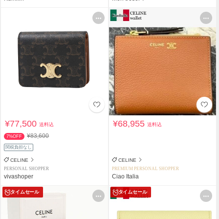
¥77,500
¥68,955
送料込
送料込
¥83,600
7%OFF
関税負担なし
CELINE
CELINE
PERSONAL SHOPPER
PREMIUM PERSONAL SHOPPER
vivashoper
Ciao Italia
タイムセール
タイムセール