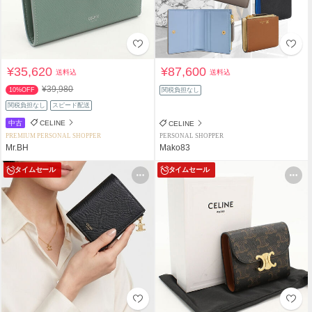
¥35,620
¥87,600
送料込
送料込
¥39,980
10%OFF
関税負担なし
関税負担なし
スピード配送
中古
CELINE
CELINE
PREMIUM PERSONAL SHOPPER
PERSONAL SHOPPER
Mr.BH
Mako83
タイムセール
タイムセール