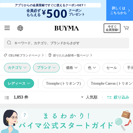
アプリからの会員登録ですぐに使えるクーポンGET！
詳しくは
500
¥
全員必ず
クーポン
こちらから
プレゼント
もらえる
今すぐ
日本語
English
简体中文
繁體中文
会員登録!
CELINEブランドページ
折りたたみ財布一覧ページ
カテゴリ
ブランド
価格
色
セール
手
レディース
Triomphe (トリオンフ)
Triomphe Canvas (ト
1,853 件
人気順
絞り込み