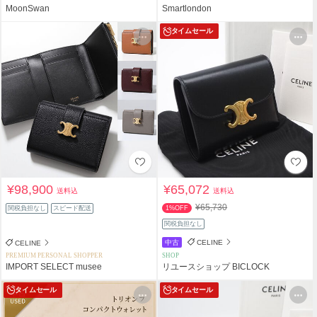
MoonSwan
Smartlondon
タイムセール
¥98,900
¥65,072
送料込
送料込
¥65,730
関税負担なし
スピード配送
1%OFF
関税負担なし
中古
CELINE
CELINE
PREMIUM PERSONAL SHOPPER
SHOP
IMPORT SELECT musee
リユースショップ BICLOCK
タイムセール
タイムセール