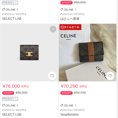
¥86,900
関税負担なし
12%OFF
CELINE
CELINE
PERSONAL SHOPPER
PERSONAL SHOPPER
SELECT LAB
はひふへ香港
タイムセール
¥76,000
¥70,290
送料込
送料込
¥86,000
¥95,700
11%OFF
26%OFF
関税負担なし
CELINE
CELINE
PERSONAL SHOPPER
PERSONAL SHOPPER
SELECT LAB
Smartlondon