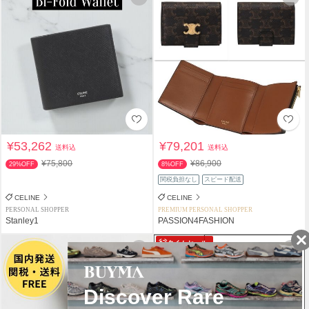
¥53,262
¥79,201
送料込
送料込
¥75,800
¥86,900
29%OFF
8%OFF
関税負担なし
スピード配送
CELINE
CELINE
PERSONAL SHOPPER
PREMIUM PERSONAL SHOPPER
Stanley1
PASSION4FASHION
タイムセール