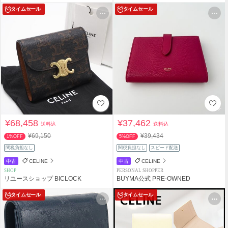
タイムセール
タイムセール
¥68,458
¥37,462
送料込
送料込
¥69,150
¥39,434
1%OFF
5%OFF
関税負担なし
関税負担なし
スピード配送
中古
CELINE
中古
CELINE
SHOP
PERSONAL SHOPPER
リユースショップ BICLOCK
BUYMA公式 PRE-OWNED
タイムセール
タイムセール