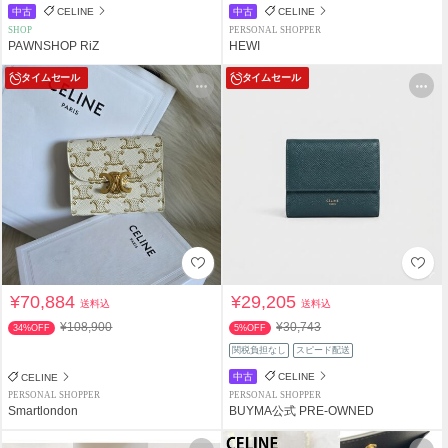
中古
CELINE
中古
CELINE
SHOP
PERSONAL SHOPPER
PAWNSHOP RiZ
HEWI
タイムセール
タイムセール
¥70,884
¥29,205
送料込
送料込
¥108,900
¥30,743
34%OFF
5%OFF
関税負担なし
スピード配送
中古
CELINE
CELINE
PERSONAL SHOPPER
PERSONAL SHOPPER
Smartlondon
BUYMA公式 PRE-OWNED