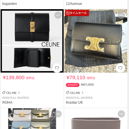
ksgarden
12Avenue
タイムセール
¥139,800
¥79,110
送料込
送料込
¥87,900
10%OFF
CELINE
CELINE
PERSONAL SHOPPER
PERSONAL SHOPPER
ROHA
Krastar UK