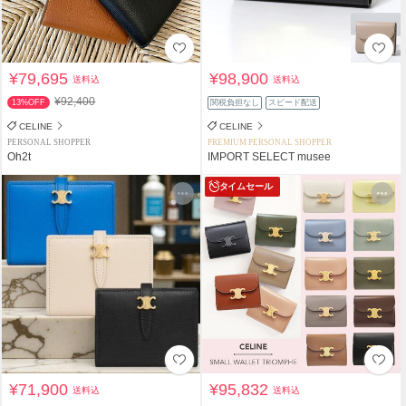
¥79,695
¥98,900
送料込
送料込
¥92,400
13%OFF
関税負担なし
スピード配送
CELINE
CELINE
PERSONAL SHOPPER
PREMIUM PERSONAL SHOPPER
Oh2t
IMPORT SELECT musee
タイムセール
¥71,900
¥95,832
送料込
送料込