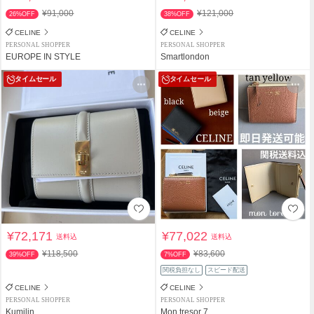
¥91,000
¥121,000
26%OFF
38%OFF
CELINE
CELINE
PERSONAL SHOPPER
PERSONAL SHOPPER
EUROPE IN STYLE
Smartlondon
タイムセール
タイムセール
¥72,171
¥77,022
送料込
送料込
¥118,500
¥83,600
39%OFF
7%OFF
関税負担なし
スピード配送
CELINE
CELINE
PERSONAL SHOPPER
PERSONAL SHOPPER
Kumilin
Mon tresor 7