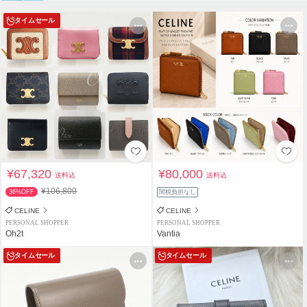
タイムセール
¥67,320
¥80,000
送料込
送料込
¥106,800
36%OFF
関税負担なし
CELINE
CELINE
PERSONAL SHOPPER
PERSONAL SHOPPER
Oh2t
Vantia
タイムセール
タイムセール