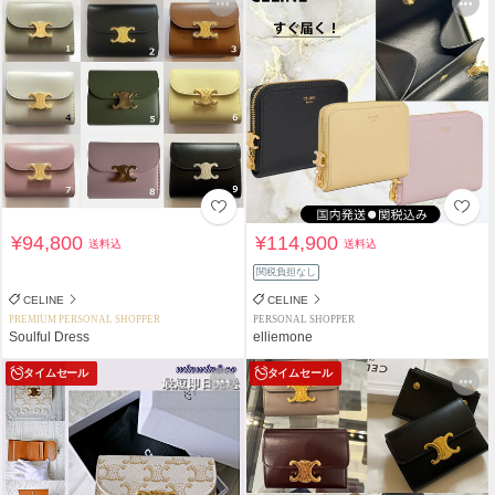
¥94,800
¥114,900
送料込
送料込
関税負担なし
CELINE
CELINE
PREMIUM PERSONAL SHOPPER
PERSONAL SHOPPER
Soulful Dress
elliemone
タイムセール
タイムセール