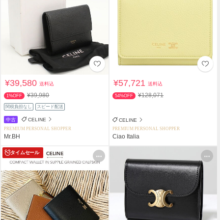
¥39,580
¥57,721
送料込
送料込
¥39,980
¥128,071
1%OFF
54%OFF
関税負担なし
スピード配送
中古
CELINE
CELINE
PREMIUM PERSONAL SHOPPER
PREMIUM PERSONAL SHOPPER
Mr.BH
Ciao Italia
タイムセール