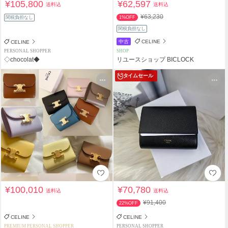
¥105,800
¥62,597
送料込
送料込
¥63,230
関税負担なし
1%OFF
関税負担なし
中古
CELINE
CELINE
PERSONAL SHOPPER
SHOP
◇chocolat◆
リユースショップ BICLOCK
タイムセール
¥100,010
¥70,780
送料込
送料込
¥91,400
22%OFF
CELINE
CELINE
PREMIUM PERSONAL SHOPPER
PERSONAL SHOPPER