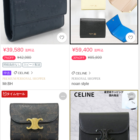
¥39,580
¥59,400
送料込
送料込
¥42,980
¥85,800
7%OFF
30%OFF
関税負担なし
スピード配送
中古
CELINE
CELINE
PREMIUM PERSONAL SHOPPER
PERSONAL SHOPPER
Mr.BH
noan style
タイムセール