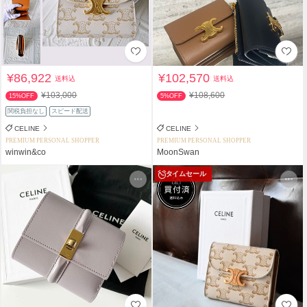
¥86,922
¥102,570
送料込
送料込
¥103,000
¥108,600
15%OFF
5%OFF
関税負担なし
スピード配送
CELINE
CELINE
PREMIUM PERSONAL SHOPPER
PREMIUM PERSONAL SHOPPER
winwin&co
MoonSwan
タイムセール