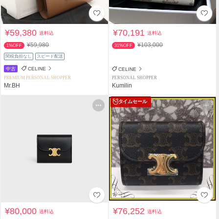
¥59,380
¥70,191
送料込
送料込
¥59,980
¥103,000
1%OFF
31%OFF
関税負担なし
スピード配送
中古
CELINE
CELINE
PREMIUM PERSONAL SHOPPER
PERSONAL SHOPPER
Mr.BH
Kumilin
タイムセール
¥80,000
¥76,252
送料込
送料込