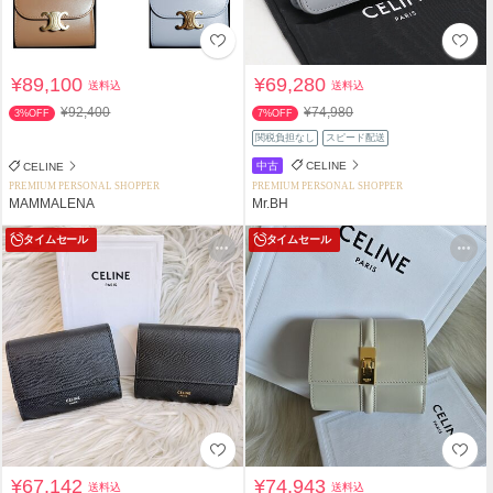
¥89,100
¥69,280
送料込
送料込
¥92,400
¥74,980
3%OFF
7%OFF
関税負担なし
スピード配送
中古
CELINE
CELINE
PREMIUM PERSONAL SHOPPER
PREMIUM PERSONAL SHOPPER
MAMMALENA
Mr.BH
タイムセール
タイムセール
¥67,142
¥74,943
送料込
送料込