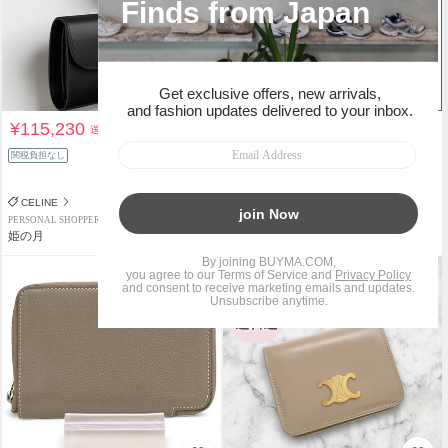
¥115,230
¥78,220
送料込
送料込
¥79,800
関税負担なし
1%OFF
関税負担なし
CELINE
CELINE
PERSONAL SHOPPER
PERSONAL SHOPPER
姫の月
Chic_Co
タイムセール