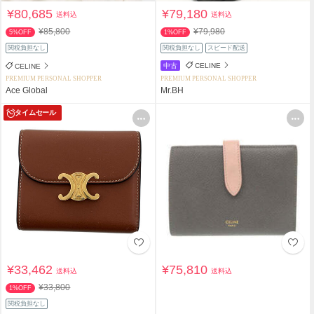
¥80,685
¥79,180
送料込
送料込
¥85,800
¥79,980
5%OFF
1%OFF
関税負担なし
関税負担なし
スピード配送
中古
CELINE
CELINE
PREMIUM PERSONAL SHOPPER
PREMIUM PERSONAL SHOPPER
Ace Global
Mr.BH
タイムセール
¥33,462
¥75,810
送料込
送料込
¥33,800
1%OFF
関税負担なし