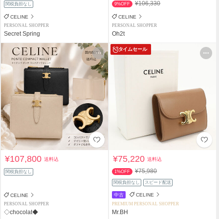
¥106,330
関税負担なし
9%OFF
CELINE
CELINE
PERSONAL SHOPPER
PERSONAL SHOPPER
Secret Spring
Oh2t
タイムセール
¥107,800
¥75,220
送料込
送料込
¥75,980
関税負担なし
1%OFF
関税負担なし
スピード配送
中古
CELINE
CELINE
PERSONAL SHOPPER
PREMIUM PERSONAL SHOPPER
◇chocolat◆
Mr.BH