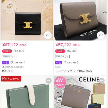
¥67,122
¥57,222
送料込
送料込
¥67,800
¥57,800
1%OFF
1%OFF
関税負担なし
関税負担なし
中古
CELINE
中古
CELINE
PERSONAL SHOPPER
SHOP
孫ちゃん
リユースショップ BICLOCK
タイムセール