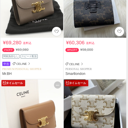
¥69,280
¥60,306
送料込
送料込
¥69,980
¥98,000
1%OFF
38%OFF
関税負担なし
スピード配送
中古
CELINE
CELINE
PREMIUM PERSONAL SHOPPER
PERSONAL SHOPPER
Mr.BH
Smartlondon
タイムセール
タイムセール