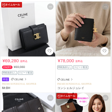
タイムセール
¥69,280
¥78,000
送料込
送料込
¥69,980
1%OFF
関税負担なし
スピード配送
関税負担なし
スピード配送
中古
CELINE
CELINE
PREMIUM PERSONAL SHOPPER
PREMIUM PERSONAL SHOPPER
Mr.BH
コンシェルジュレイ
タイムセール